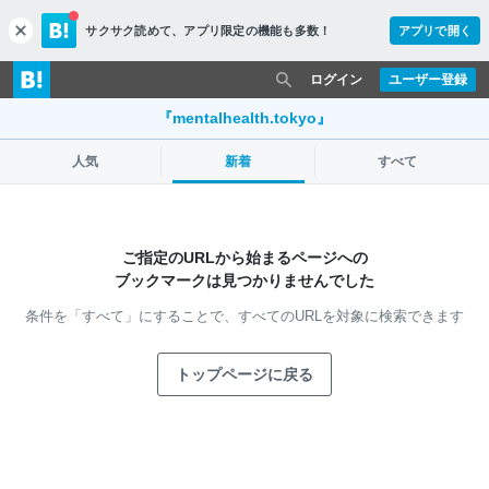
サクサク読めて、
アプリ限定の機能も多数！
アプリで開く
c
l
o
ログイン
ユーザー登録
s
e
『mentalhealth.tokyo』
人気
新着
すべて
ご指定のURLから始まるページへの
ブックマークは見つかりませんでした
条件を「すべて」にすることで、
すべてのURLを対象に検索できます
トップページに戻る