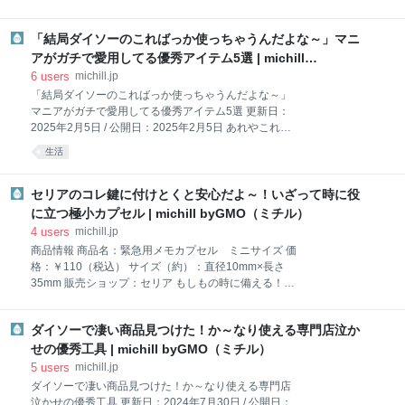
さっており、シワになりにくいのがうれしいポイン
言えば、何もしない状態で先端が開いていて、指に力
ト。朝の身支度がラクになり、長時間着てもきれいを
を入れて押すと先端が閉じる仕組み。押さえ続ける必
キープできます。ショート丈のデザインは、アウトで
「結局ダイソーのこればっか使っちゃうんだよな～」マニ
要があるので、細かい作業を続けていると、手がちょ
着てもバランス良く決まり、ボリュームのあるパンツ
っぴり疲れてくることも…。 そんなお悩みを解決して
アがガチで愛用してる優秀アイテム5選 | michill
やスカートとも相性抜群。もちろんタックインし
くれるのが『逆作用ピンセット』。指に力を入れて押
byGMO（ミチル）
6
users
michill.jp
すと先端が開き、指を離すと閉じるという従来のピン
「結局ダイソーのこればっか使っちゃうんだよな～」
セットとは逆の作用をするアイテムなんです！ そのた
マニアがガチで愛用してる優秀アイテム5選 更新日：
め、指に力を入れなくても、写真のように小さなパー
2025年2月5日 / 公開日：2025年2月5日 あれやこれや
ツもしっかりとホールドしてくれます。細かい作業が
とたくさんのキッチンツールを買ってしまうものの、
生活
続くハンドメイドはもちろん、つけまつげを付ける時
結局愛用するのって決まってしまいますよね。そこで
など、メイクシーンでも活躍してくれますよ。 空間を
今回は、ダイソーマニアがガチでヘビロテしているア
作って通気性をアップ！早く乾く『るっとマルチハン
イテムをご紹介します。1つでも何通りもの使い道が
セリアのコレ鍵に付けとくと安心だよ～！いざって時に役
ガー』 商品名：くるっとマルチハンガー 価格：
あるものや時短につながるグッズなど、絶対に手に入
に立つ極小カプセル | michill byGMO（ミチル）
￥110（税込） サ
れたいダイソー商品が目白押し！ 燕製のキッチンツー
4
users
michill.jp
ルが破格で買えちゃう！ダイソーの『ステンレススプ
商品情報 商品名：緊急用メモカプセル ミニサイズ 価
ーン／ステンレスフォーク』 商品名（左から）：ステ
格：￥110（税込） サイズ（約）：直径10mm×長さ
ンレススプーン（燕製、18.3cm）／ステンレスフォー
35mm 販売ショップ：セリア もしもの時に備える！セ
ク（燕製、18.4cm） 価格：各￥110（税込） 販売シ
リアの小さなカプセルが大活躍♡ セリアをパトロール
ョップ：ダイソー 金属加工で有名な新潟県燕市製のツ
していると、有事の際に使えるミニサイズのカプセル
ールがまさかの100均で？！見つけたら即買いをおす
ダイソーで凄い商品見つけた！か～なり使える専門店泣か
を発見しました。その名も『緊急用メモカプセル ミ
すめしたい『ステンレススプーン（燕製、
ニサイズ』。 お値段は￥110（税込）とプチプラだっ
せの優秀工具 | michill byGMO（ミチル）
たので、この機会に購入してみました！ 開封してみる
5
users
michill.jp
と、中には小さなカプセルとメモ用紙が。 本品の材質
ダイソーで凄い商品見つけた！か～なり使える専門店
はアルミニウム・鉄・ニトリルゴム、そして紙。サイ
泣かせの優秀工具 更新日：2024年7月30日 / 公開日：