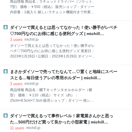
商品情報 商品名：ラチェットドライバー（ソケット、
の真上、眉山は黒目終わり〜目尻の間、眉尻は口角と
T型） 価格：￥550（税込） 販売ショップ：ダイソー
目尻を結んだ延長線上にくるように整えれば綺麗な眉
内容量：1個入り 嬉しいラチェット機能付きで作業効
毛に仕上がりますよ。 それではBeforeの眉毛を見てい
率UP！ダイソーの『ラチェットドライバー』が超便利
きましょう。 眉毛の周りにはムダ毛が生え、眉が伸び
今回はダイソーで見つけて即カゴinした『ラチェット
きってしまっています。眉山、眉尻の位置が曖昧で垢
ダイソーで買えるとは思ってなかった！使い勝手がレベチ
ドライバー（ソケット、T型）』をご紹介します。 普
抜けない印象です。 こちらの眉毛を整えるために、ま
通のドライバーやレンチは360度回転させる必要があ
♡700円なのにお得に感じる便利グッズ | michill
ずは眉頭、眉山、眉尻の適正位置に印を描いていきま
るため、ハンドルを持ち替えたり、先端を差し替えた
byGMO（ミチル）
3
users
michill.jp
す。
りする必要がありますよね。 一方『ラチェットドライ
ダイソーで買えるとは思ってなかった！使い勝手がレ
バー（ソケット、T型）』は、先端とハンドルが独立
ベチ♡700円なのにお得に感じる便利グッズ 更新日：
して動き、一方向の動きのみを伝えてくれます。その
2023年1月29日 / 公開日：2023年1月29日 ダイソーで
ため手の反復運動のみで締めたり緩めたりできるんで
とんでもない便利グッズを見つけちゃいました…！手
す。 ビットとソケットが全部で26個も入っています。
元で止水や吐水の操作ができるワンタッチストップボ
これならさまざまなサイズのネジに対応できますね♪
まさかダイソーで売ってたなんて…♡置くと地味にスペー
タン搭載なので、シャワー中にわざわざ水栓をとめる
プラスチックのケースに入っているので、ソケットや
手間がかかりません。3段階モードで心地良い水圧に
スとる…毎日使うアレの専用ホルダー | michill
ビットはサイズごとに見やすく収納できて、細かいパ
調節でき、簡単に自宅のシャワーに取り付けられるの
byGMO（ミチル）
3
users
michill.jp
ー
も魅力的。快適なシャワータイムが楽しめますよ～♡
商品情報 商品名：棚下キッチンタオルホルダー（横
商品情報 商品名：シャワーヘッド WH 価格：
型） 価格：￥110（税込） サイズ（約）：
￥770（税込） サイズ（約）：本体 80mm×240mm 販
25cm×8.5cm×7.3cm 販売ショップ：ダイソー 他ショ
売ショップ：ダイソー 取り付け簡単！ダイソーの「シ
ップで買うと数千円くらいはする！？高見えするダイ
ャワーヘッド WH」 今回ご紹介するのは、ダイソーで
ソーの「棚下キッチンタオルホルダー（横型）」 今回
購入した「シャワーヘッド WH」。 手元で操作ができ
ダイソーで買えるって事件レベル！家電屋さんかと思っ
ご紹介するのは、ダイソーで見つけた「棚下キッチン
るシャワーヘッドが欲しいと思っていた筆者ですが、
タオルホルダー（横型）」。 料理やキッチンの掃除な
た…500円だけど買って良かった小型家電 | michill
まさかダイソーで買えるとは思ってお
どで大活躍するキッチンペーパー。なんだかんだ使う
byGMO（ミチル）
11
users
michill.jp