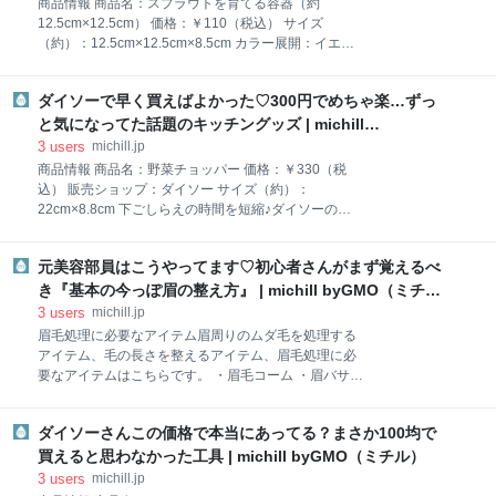
商品情報 商品名：スプラウトを育てる容器（約
プルでお洒落な雰囲気があります！ 内側は面ファスナ
12.5cm×12.5cm） 価格：￥110（税込） サイズ
ータイプ。片方はめくれるようになっています。 吊る
（約）：12.5cm×12.5cm×8.5cm カラー展開：イエロ
したいアイテムと、面ファスナーが直接触れにくくて
ー、グリーン 販売ショップ：ダイソー 上手に育てるっ
GOOD！ バッグに付けたり、ものをまとめたりするの
て難しい…ダイソーの『スプラウトを育てる容器』を
にも◎ 「カラビナストラップ（三角カン面ファスナ
ダイソーで早く買えばよかった♡300円でめちゃ楽…ずっ
使って栽培にチャレンジしてみた！ かいわれ大根や豆
ー）」は、手で持つと邪魔になりがちな脱いだ手袋や
苗、ブロッコリースプラウトなど、ご家庭で栽培して
と気になってた話題のキッチングッズ | michill
帽子な
いる方も多い新芽野菜。 適当な容器と水さえあればぐ
byGMO（ミチル）
3
users
michill.jp
んぐん育つので、筆者も何度か挑戦したことがあるの
商品情報 商品名：野菜チョッパー 価格：￥330（税
ですが、これが案外難しいんです…。 発芽するまでの
込） 販売ショップ：ダイソー サイズ（約）：
種の管理が面倒だったり、いざ発芽しても真っ直ぐに
22cm×8.8cm 下ごしらえの時間を短縮♪ダイソーの
育たず曲がってしまったりと度々失敗してきまし
『野菜チョッパー』 今回ご紹介するアイテムはダイソ
た…。 そんなとき、ダイソーで『スプラウトを育てる
ー『野菜チョッパー』。こちらの商品は、材料を均一
容器』なるものを発見！ 失敗続きの筆者でもこれなら
元美容部員はこうやってます♡初心者さんがまず覚えるべ
に細かくカットできる便利なキッチングッズです。 野
上手に育てられるかも…！と思い、さっそく購入して
菜チョッパーのパーツはハンドル、V字型カッター、
き『基本の今っぽ眉の整え方』 | michill byGMO（ミチ
きました！ 種は別売りなので別途購入しておき
フレーム、ケース、底フタの5種類。 細かいパーツが
ル）
3
users
michill.jp
あるため洗う時はブラシがあると便利です！分解でき
眉毛処理に必要なアイテム眉周りのムダ毛を処理する
るので綺麗に洗えてGOOD◎ パーツをセットしてみる
アイテム、毛の長さを整えるアイテム、眉毛処理に必
とこんな感じになります。底フタは外してまな板の上
要なアイテムはこちらです。 ・眉毛コーム ・眉バサミ
でも使用することが可能です。 白とブラウンの色味が
・毛抜き ・シェーバー こちらの4点を使用して眉毛を
可愛く、シンプルで無駄のないデザインもお気に入り
整えていきますが、初心者さんはいきなり綺麗に整え
♡ 均一＆スピーディーに刻める便利なキッチングッズ
ダイソーさんこの価格で本当にあってる？まさか100均で
るのは難しいと思うので、段階を踏んで少しずつ丁寧
『野菜チョッパー』の使い方はとっても簡単です♪まず
に整えていきましょう。 まずは理想の眉を描くバラン
買えると思わなかった工具 | michill byGMO（ミチル）
食材を小さく切り、野菜を底フタに入れます。 本体と
スがいいとされる眉毛をつくるには、眉頭・眉山・眉
3
users
michill.jp
底フ
尻の適正位置を知ることが大事なんです。 眉頭は小鼻