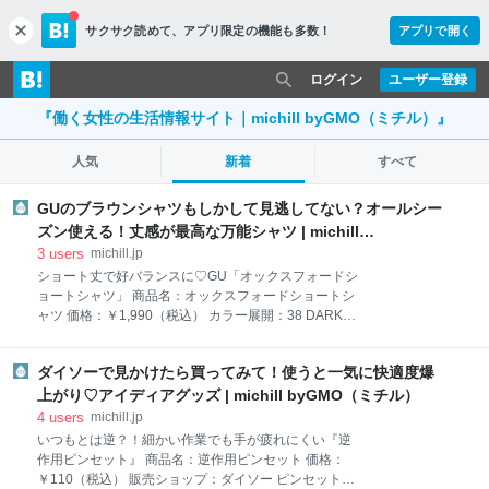
サクサク読めて、
アプリ限定の機能も多数！
アプリで開く
c
l
o
ログイン
ユーザー登録
s
e
『働く女性の生活情報サイト｜michill byGMO（ミチル）』
人気
新着
すべて
GUのブラウンシャツもしかして見逃してない？オールシー
ズン使える！丈感が最高な万能シャツ | michill
byGMO（ミチル）
3
users
michill.jp
ショート丈で好バランスに♡GU「オックスフォードシ
ョートシャツ」 商品名：オックスフォードショートシ
ャツ 価格：￥1,990（税込） カラー展開：38 DARK
BROWN（写真）ほか、全3色展開。 サイズ：M 品
番：357534 サイズ感：小さめ☆☆★☆☆大きめ 生地
ダイソーで見かけたら買ってみて！使うと一気に快適度爆
感：薄め☆☆★☆☆厚め おすすめ度：★★★★★ 秋ら
しい深みのあるブラウンが魅力のGU「オックスフォー
上がり♡アイディアグッズ | michill byGMO（ミチル）
ドショートシャツ」は、大人のきれいめカジュアルに
4
users
michill.jp
寄り添う万能アイテム。襟はきちんと感を演出するボ
いつもとは逆？！細かい作業でも手が疲れにくい『逆
タンダウン仕様で、シンプルながらも端正な印象に仕
作用ピンセット』 商品名：逆作用ピンセット 価格：
上げてくれます。 素材は綿とポリエステルが組み合わ
￥110（税込） 販売ショップ：ダイソー ピンセットと