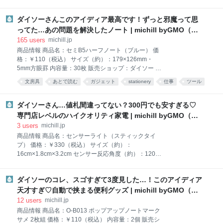
鍵？！ダイソー『COBキーライト』 今回ご紹介するの
は容量は多くないものの、使い切りやすい手頃なサイ
は、ダイソーの『COBキーライト』。 鍵のようなデザ
ズと値段で使い勝手が良いです。 プチプラですが、防
ダイソーさんこのアイディア最高です！ずっと邪魔って思
インで、一見スマートキーのように見えますが、商品
水効果はバッチリ！アイテムをしっかりと防水して、
名にもある通りこれはれっきとしたライト。 COBと
ってた…あの問題を解決したノート | michill byGMO（ミ
水をはじいてくれます。 使用できるの
は、「Chip On Board（チップオンボード）」の略
チル）
165
users
michill.jp
で、LEDの種類の1つ。他のLEDに比べ明るく、照射
商品情報 商品名：セミB5ハーフノート（ブルー） 価
範囲が広いと言われています。 本体中央のスイッチを
格：￥110（税込） サイズ（約）：179×126mm・
押すごとに、ライト点灯→点滅→消灯と、3つのモー
5mm方眼罫 内容量：30枚 販売ショップ：ダイソー ダ
ドに切り替わります。 購入時は絶縁シートが付いてい
イソー『セミB5ハーフノート』 今回ご紹介するのは、
文房具
あとで読む
ガジェット
stationery
仕事
ツール
るので、使用前に取り出してください。 ライトは小型
ダイソーで見つけた『セミB5ハーフノート』。 一般的
なのにかなり明るめで、暗闇で点灯するとまぶしく感
なノートに比べると、なにやら横長に見えるデザイン
じるほど！サイズからは想像できないほどパワフル
ですが…？ そう！実はこのノート、B5ノートの半分の
ダイソーさん…値札間違ってない？300円でも安すぎる♡
で、周囲をしっかりと照らしてくれま
サイズしかないんです！ 店頭で見つけたときは、なん
専門店レベルのハイクオリティ家電 | michill byGMO（ミ
でわざわざ半分なの？メリットはあるの？と思ったの
チル）
3
users
michill.jp
ですが、パソコンをよく使用する方にオススメした
商品情報 商品名：センサーライト（スティックタイ
い、とっても便利な使い方があるんです。 パソコンを
プ） 価格：￥330（税込） サイズ（約）：
使いながらでもメモが取りやすい！仕事の効率化に◎
16cm×1.8cm×3.2cm センサー反応角度（約）：120度
セミB5ハーフノートは、こんな感じでパソコンと一緒
センサー反応距離（約）：3m 販売ショップ：ダイソ
に使うことを想定されたノート。 パソコンを使用して
ー 人感センサーで自動でON／OFF！ダイソー『セン
いるとき、右側にノートを置くと、右利きの人はマウ
ダイソーのコレ、スゴすぎて3度見した…！このアイディア
サーライト（スティックタイプ）』 今回ご紹介するの
ス操作の邪魔になってしまうし、かといって
は、ダイソーの『センサーライト（スティックタイ
天才すぎ♡自動で挟まる便利グッズ | michill byGMO（ミ
プ）』。人感センサーによって、ライトが自動で点灯
チル）
12
users
michill.jp
／消灯してくれる便利なルームライトです。 ダイソー
商品情報 商品名：O-B013 ポップアップノートマーク
ではこれまでも様々な種類のセンサーライトが売られ
サメ 2枚組 価格：￥110（税込） 内容量：2個 販売シ