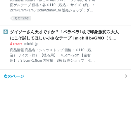
れてくるし、手がプルプルと震えるなんてことも…。
面ゲルテープ 価格：各￥110（税込） サイズ（約）：
気が散って読書に集中できない、と悩んでいた方はこ
2cm×1mm×1m／2cm×2mm×1m 販売ショップ：ダイ
ちらのグッズを試してみてはいかが？ 今回ご紹介する
ソー ひとつずつそろえておきたい！ダイソーの『両面
あとで読む
のは、ダイソーの『ページストッパー』。2個入で、
ゲルテープ』 ダイソーの『剥がせる両面ゲルテープ』
お値段110円（税込）とリーズナブル。 使い方はシン
は優れた粘着力で、壁面収納に便利！と話題の商品。
プル。リング状の本体を親指にはめるだけ！ あとは、
手に取ったことがあるという方も多いのでは？ 今回ご
ダイソーさん天才ですか？！ペラペラ1枚で印象激変♡大人
本の真ん中にページストッパーを押し込むように
紹介するのは、写真左の『仮どめ両面ゲルテープ』。
にこそ試してほしい小さなテープ | michill byGMO（ミチ
ぱっと見ただけでは、見分けがつかないほどそっくり
ル）
4
users
michill.jp
なんですが…『剥がせる両面ゲルテープ』のある弱点
商品情報 商品名：シャツストップ 価格：￥110（税
を克服した進化版ともいえる商品だったんです！ 優れ
込） サイズ（約） 【後ろ用】：4.5cm×2cm 【左右
た粘着力と、着脱しても跡残りしない使い勝手の良さ
用】：3.5cm×1.8cm 内容量：3枚 販売ショップ：ダイ
はどちらも一緒。さらに水洗いすることで、粘着力が
ソー シャツやブラウスのズレ上がり防止に！ダイソー
回復するスグレモノなんですが…2点が異なるのはそ
『シャツストップ』ビジネスシーンでスーツを着る大
の“粘着力”です。 厚手で粘着力が強くちょっとした小
次のページ
人世代にとって、相手に与える印象は大事なもの。 ス
物なら、難なく壁に貼り付けられる『剥がせる両
ーツスタイルやキレイめコーデのとき、シャツやブラ
ウスの裾が意図せず出ているとだらしない印象を与え
てしまいます…。 ダイソーの『シャツストップ』は、
シャツやブラウスを着たときのズレ上がりを防止して
くれる便利なアイテム。 これを使えば、スカートやス
ラックスなどのウエストからシャツがはみ出てしまう
のを防止してくれますよ。 セット内容は、ウエストの
左右用のパーツが2枚と、後ろ用のパーツが1枚。 各パ
ーツの表面には細かい凹凸があります。素材は柔らか
く、ゴムのようなぺとっとした触り心地。