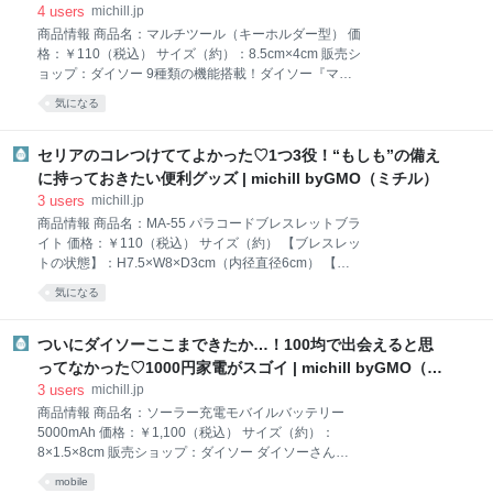
カラビナからベルトを取り外して、カラビナだけで使
チル）
4
users
michill.jp
用することもできますよ♪ ダイソーの『カラビナ（ベ
商品情報 商品名：マルチツール（キーホルダー型） 価
ルト付）』が想像以上に便利！ 『カラビナ（ベルト
格：￥110（税込） サイズ（約）：8.5cm×4cm 販売シ
付）』はアウトドアバッグや旅行バッグ、野外フェス
ョップ：ダイソー 9種類の機能搭載！ダイソー『マル
などにあると便利！ カラビナをバッグの持ち手に付け
チツール（キーホルダー型）』 今回ご紹介するのは、
れば、ベルトでこのようにアイテムをかけておくこと
気になる
ダイソーの『マルチツール（キーホルダー型）』。 と
ができるんです。アウトドアなら持ち手付きのドリン
っても小さいのに、これ1つで何種類もの機能を持つ
クボトルやシェラカップをひっかけておくことができ
便利なツールです。 使用できる機能は、栓抜き、レタ
セリアのコレつけててよかった♡1つ3役！“もしも”の備え
ますよ。 ベル
ーナイフ、キーホルダー、プラスドライバー、マイナ
に持っておきたい便利グッズ | michill byGMO（ミチル）
スドライバー、定規、六角レンチ、釘抜き、スポーク
3
users
michill.jp
レンチの9種類！ 六角レンチは、4mm～10mmまで対
商品情報 商品名：MA-55 パラコードブレスレットブラ
応の全7サイズ。スポークレンチは2サイズで使用でき
イト 価格：￥110（税込） サイズ（約） 【ブレスレッ
ます。 専用のツールと比べると若干の使いにくさはあ
トの状態】：H7.5×W8×D3cm（内径直径6cm） 【展
りますが、これ1つで色々なシーンに対応できるの
開時紐長さ】：295cm 耐荷重量（約）：3kg 販売ショ
で、1つ持っておいて損はナシ！ もしもの時のお守り
気になる
ップ：セリア セリアでサバイバルブレスレットが100
として携帯したくなる便利さです。 試しにプラスドラ
円で売られてた！『パラコードブレスレットブライ
イバーとして使ってみたところ、ご覧の通り、
ト』 筆者が腕に付けているのは、セリアで購入した
ついにダイソーここまできたか…！100均で出会えると思
『パラコードブレスレットブライト』。 パラコードと
ってなかった♡1000円家電がスゴイ | michill byGMO（ミ
は、元々パラシュートの吊り下げ紐として使われてい
チル）
3
users
michill.jp
た丈夫な紐のこと。 耐久性の高さと汎用性に優れてい
商品情報 商品名：ソーラー充電モバイルバッテリー
ることから、「サバイバルブレスレット」とも呼ばれ
5000mAh 価格：￥1,100（税込） サイズ（約）：
ていて、アウトドアグッズとしても人気が高いんです
8×1.5×8cm 販売ショップ：ダイソー ダイソーさん大
よ。 そんなパラコードを使って作られたこちらのブレ
丈夫？！赤字が心配になるような家電を発見！ 有事の
スレットは、緊急時に役立つ機能がたくさんついてい
mobile
際にあると便利なソーラー充電が可能なモバイルバッ