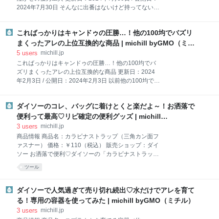
ズは約直径10mm×長さ35mmです。 早速使っていきま
2024年7月30日 そんなに出番はないけど持ってないと
しょう！ 身元確認に役立つ◎セリアの『緊急用メモカ
不便な工具。専門店などで本格的なものを買うのはち
プセル ミニサイズ』 まずはメモ用紙に氏名、血液
ょっと…という方は、ダイソーをチェックしてみては
型、連絡先など、緊急時に必要な情報を記入していき
こればっかりはキャンドゥの圧勝…！他の100均でバズリ
いかがでしょうか。しっかり使える本格的な工具なの
ます。 書き終わったらメモ用紙を縦に半分、続いて横
にお値段は驚きの安さ。今回は一つ買うだけで欲しい
まくったアレの上位互換的な商品 | michill byGMO（ミチ
半分に折り、クルクルと巻いてカプセルのキャ
ものがセットになっている商品から工具箱などをまと
ル）
5
users
michill.jp
めてご紹介しますよ♪ ①工具セット（スマイル型、
こればっかりはキャンドゥの圧勝…！他の100均でバ
21in1） 商品名：工具セット（スマイル型、21in1）
ズリまくったアレの上位互換的な商品 更新日：2024
価格：￥550（税込） 販売ショップ：ダイソー こちら
年2月3日 / 公開日：2024年2月3日 以前他の100均で売
はダイソーの『工具セット（スマイル型、
り切れが続出するほど大人気だった噂の「COBライ
21in1）』。21in1という衝撃の内容量で550円（税
ト」。なんとキャンドゥでも、上位互換的な商品が販
込）と、かなりコスパの高い商品です。 すべての工具
ダイソーのコレ、バッグに着けとくと楽だよ～！お洒落で
売されているのを発見！お値段がややお高めではある
に所定の位置があるので、収納する習慣がつき紛失し
ものの、明るさも機能もパワーアップしていて優秀な
便利って最高♡リピ確定の便利グッズ | michill
てしまう心配もありません。 ソケットやビ
んです！しかも、こちらは充電ケーブルが付いている
byGMO（ミチル）
3
users
michill.jp
のが嬉しいポイント。これは買わなきゃ損♡ 商品情報
商品情報 商品名：カラビナストラップ（三角カン面フ
商品名：充電式マルチ COB LED ライト 価格：
ァスナー） 価格：￥110（税込） 販売ショップ：ダイ
￥770（税込） 充電時間（約）：最長4時間（残量の
ソー お洒落で便利♡ダイソーの「カラビナストラップ
ないバッテリーの場合） 充電表示LED：充電中…赤点
（三角カン面ファスナー）」 今回ご紹介するのは、ダ
ツール
灯／フル充電…緑点灯 販売ショップ：キャンドゥ 小さ
イソーの「カラビナストラップ（三角カン面ファスナ
いのにより強力で優秀♡キャンドゥの『充電式マルチ
ー）」。110円（税込）で購入しました。 ベルトに三
COB LED ライト』が凄すぎる！ 今回ご紹介するの
角カンが付いたカラビナストラップです。バッグやズ
ダイソーで人気過ぎて売り切れ続出♡水だけでアレを育て
は、キャンドゥの電気小物売り場
ボンのループなどに掛けておけば、ちょっとした収納
る！専用の容器を使ってみた | michill byGMO（ミチル）
スペースに。 カラビナストラップといえば、ごつめの
3
users
michill.jp
デザインが多い印象でしたが、ダイソーのものはシン