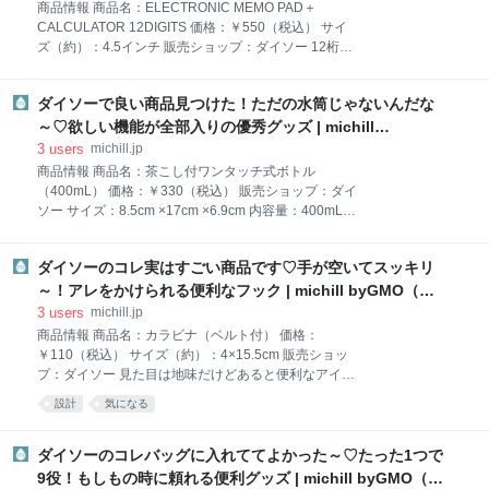
頻度が多いものの、キッチンに直に置くと地味にスペ
商品情報 商品名：ELECTRONIC MEMO PAD＋
ースをとりますよね… でも、ダイソーの「棚下キッチ
CALCULATOR 12DIGITS 価格：￥550（税込） サイ
ンタオルホルダー（横型）」を棚にかけて使うこと
ズ（約）：4.5インチ 販売ショップ：ダイソー 12桁の
で、空間活用ができちゃいます！ お値段はたったの
電卓なら330円（税込）で買えるのに、550円は高くな
110円（税込）ですが、スチール製で丈夫なうえに、
い？！ 今回ご紹介するのはダイソーで購入したこちら
つくりもしっかりしているのでチープな印象が全然あ
ダイソーで良い商品見つけた！ただの水筒じゃないんだな
の12桁の電卓。12桁の電卓はダイソーで購入すると
りません。他ショップでは似たような形のグッズが数
330円（税込）なのですが、こちらは550円（税込）と
～♡欲しい機能が全部入りの優秀グッズ | michill
千円で売っていたので、まさかダイソーで出会えるの
ちょっとお高めです…。 一体何が違うの…？さっそく
byGMO（ミチル）
3
users
michill.jp
は思ってもみな
チェックしていきましょう♪ 電子メモパッド付だから
商品情報 商品名：茶こし付ワンタッチ式ボトル
すぐにメモができる！ダイソーの『ELECTRONIC
（400mL） 価格：￥330（税込） 販売ショップ：ダイ
MEMO PAD＋ CALCULATOR 12DIGITS』 このアイテ
ソー サイズ：8.5cm ×17cm ×6.9cm 内容量：400mL
ムの正体は『ELECTRONIC MEMO PAD＋
ダイソーの水筒がクオリティ高すぎる…！ ダイソーで
CALCULATOR 12DIGITS』。なんと12桁の電卓と、
見つけた、こちらの水筒。実は、ただの水筒ではない
電子メモパッドがセットになったアイテムなんです！
ダイソーのコレ実はすごい商品です♡手が空いてスッキリ
んです！ 欲しい機能が全部揃っている、クオリティの
電卓で計算をし
高い水筒。 330円（税込）で本当に良いの！？と驚く
～！アレをかけられる便利なフック | michill byGMO（ミ
レベルです…。早速、ご紹介していきますね！ 見かけ
チル）
3
users
michill.jp
たら即購入がおすすめ！ダイソーの優秀な水筒 今回ご
商品情報 商品名：カラビナ（ベルト付） 価格：
紹介する商品は、『茶こし付ワンタッチ式ボトル
￥110（税込） サイズ（約）：4×15.5cm 販売ショッ
（400mL）』。 ワンタッチ式なので、片手で楽に開閉
プ：ダイソー 見た目は地味だけどあると便利なアイテ
可能。運動中の水分補給にもおすすめです。 飲み口の
ムを発見！ 今回ご紹介するのはダイソーで購入した
設計
気になる
先端がくちばしのようにとがっているから、普通のド
『カラビナ（ベルト付）』。何の変哲もないパーツに
リンクボトルよりも飲みやすい◎ 容量は400mLで、大
見えますが、これが意外と便利なんです！ 商品名通
きすぎず小さすぎずで持ち運びにも便利なちょうど良
り、カラビナとバックル付きのベルトがセットになっ
ダイソーのコレバッグに入れててよかった～♡たった1つで
いサイズです。 プチプラの水
たアイテム。 ベルト自体は長さ調節が可能。もちろん
9役！もしもの時に頼れる便利グッズ | michill byGMO（ミ