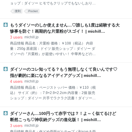
ており、ダイソーマニアの筆者はその度に購入してき
ョップ：ダイソー ヒモでもクリップでもないしおり！
たのですが、どれもこれもとっても優秀。 今回のステ
ダイソー『ポップアップノートマーク』 今回ご紹介す
便利
Pocket
ィックタイプのセンサーライトにも期待が高まりま
るのは、ダイソーの『ポップアップノートマーク』。
す！ センサーライトの使用には別売りの単4電池が3本
本や手帳、ノートなどに貼ることで便利に使えるなん
必要です。 本体側面のフタを開けて、電池を縦に3本
とも可愛いアイテムです。 詳しい説明は後ほど！まず
もうダイソーのしか使えません…♡誰しも1度は経験する大
セットします。 ライトの点灯モードは本体のボタンを
は使い方をご説明します。 本体の両端に付いているは
惨事を防ぐ！画期的な片栗粉がスゴイ！ | michill
く離紙をはがして… “1”と書かれた方を、ノートを左開
byGMO（ミチル）
3
users
michill.jp
きの状態にして、最初のページに貼ります。 本体に書
商品情報 商品名：片栗粉 価格：￥108（税込） 内容
かれた点線を目安に、ページに対して直角に貼るよう
量：250g 原産国：ドイツ 販売ショップ：ダイソー ダ
にしてください。 貼り直しはできないタイプなので、
イソーの『片栗粉』が超使いやすい！ 中華丼などのと
貼るときは慎重に！ 次に“2”と書かれた方をノートの最
ろみのある料理や、揚げ物をする際に必要な「片栗
後のページに貼ります。 最後に、本体をノートの真ん
粉」。 通常、袋の端をはさみで切って使う人が多いと
中あたりにはさみ込んで… ノートを閉じた状態で上か
ダイソーのコレ知ってる？もう無理しなくて良いんです♡
思いますが、切った部分が小さいと穴からうまく粉が
ら押さえてクセ付けします。 本
出てきてくれず、かといって切りすぎるとドバッと出
指が劇的に楽になるアイディアグッズ | michill
てしまったりと調節が難しいですよね。 そこでオスス
byGMO（ミチル）
4
users
michill.jp
メしたいのが、ダイソーで見つけたこちらの片栗粉。
商品情報 商品名：ページストッパー 価格：￥110（税
内容量は250g。縦長で細身のパッケージなので、女性
込） サイズ（約）：7.9×2.9×2.2cm 内容量：2個 販売
でも手に持って使いやすいサイズ感です。 袋の下部は
ショップ：ダイソー 片手でラクラク読書！ダイソー
特に変わったところはないのですが… 袋の上部はこん
『ページストッパー』 文庫本や漫画を読む時、片手で
な風に尖った形をしているんです！ 尖った部分の先端
持つとページを押さえる小指に負担がかかってしま
をちょこっとだけ切って使用することで、粉がドバッ
ダイソーさん…100円って赤字では？！よ～く似てるけど
い、つらくなりませんか？ 片手で本を持つときは、親
と出てくるのを防ぐことができるから使い勝手バツグ
指と小指でページを広げるようにして持つのが一般的
断然こっち♡神収納グッズの進化版！ | michill
ン◎ また、粉を袋から直接使うのではなく、別の容器
かと思いますが、この状態を維持するのは意外と大
byGMO（ミチル）
3
users
michill.jp
変…。 長時間続けていると小指だけでなく親指まで疲
商品情報 商品名：仮どめ両面ゲルテープ／剥がせる両