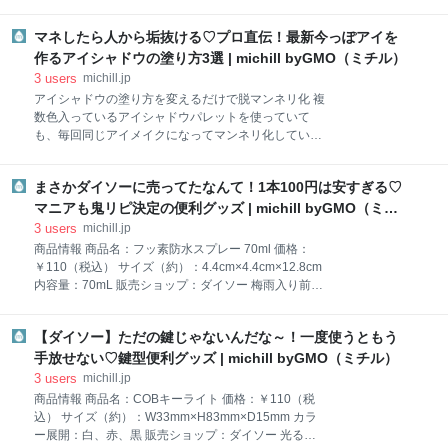
るんです。 バックル部分にご注目！実はこれ、ただの
テリー。大体2,000～3,000円ほどするうえに、本体が
バックルではなく、ホイッスル機能
かなり大きくかさばるものが多いですよね。 ですが
マネしたら人から垢抜ける♡プロ直伝！最新今っぽアイを
1,100円（税込）で購入できるコンパクトなサイズの
作るアイシャドウの塗り方3選 | michill byGMO（ミチル）
『ソーラー充電モバイルバッテリー5000mAh』を発
3
users
michill.jp
見！早速ご紹介いたします。 実はこのアイテム、家電
アイシャドウの塗り方を変えるだけで脱マンネリ化 複
量販店で購入したものではなく100円ショップのダイ
数色入っているアイシャドウパレットを使っていて
ソーで購入したもの！ ダイソーの1,000円商品と思う
も、毎回同じアイメイクになってマンネリ化している
とちょっとお高く感じますが、相場を考えればかなり
方は多いのではないでしょうか。 同じアイシャドウパ
破格ですよね。 安い価格で購入するとひとつ気になる
レットでも、アイシャドウの塗り方次第で、さまざま
のがその性能。安くても使えなかったら意味がないで
まさかダイソーに売ってたなんて！1本100円は安すぎる♡
な雰囲気を楽しむことができるんです。 また、今っぽ
すよね。そこで、今回はその実
アイを作るなら、4色以上入っていて、マット、サテ
マニアも鬼リピ決定の便利グッズ | michill byGMO（ミチ
ン、ラメなどの質感の異なるカラーが揃っているもの
ル）
3
users
michill.jp
を選んでみましょう。 大人女子の目元を引き立てる好
商品情報 商品名：フッ素防水スプレー 70ml 価格：
印象メイク オトナ女子の目元を引き立てて、好印象を
￥110（税込） サイズ（約）：4.4cm×4.4cm×12.8cm
与えてくれるアイメイク。どんなシーンにもマッチす
内容量：70mL 販売ショップ：ダイソー 梅雨入り前の
る万能メイクでデイリー使いできる基本のメイクで
メンテに！ダイソー『フッ素防水スプレー』今回ご紹
す。 ① Aをアイホール全体から眉下まで広げる。下
介するのは、ダイソーの『フッ素防水スプレー』。 傘
まぶた全体にものせる。 ② Bをアイホール全体的に
【ダイソー】ただの鍵じゃないんだな～！一度使うともう
や衣類、靴などにシュッと吹きかけることでフッ素コ
向かってグラデーションを作る。下まぶたは目尻から
ーティングでき、水濡れを防いでくれる防水スプレー
手放せない♡鍵型便利グッズ | michill byGMO（ミチル）
目頭に向かってグラデーションを作る。 ③ Cを目頭
です。お値段は110円（税込）で、内容量70mL。 防
3
users
michill.jp
側の黒目の外側から、
水スプレーは、お気に入りのアイテムが水に濡れて変
商品情報 商品名：COBキーライト 価格：￥110（税
質してしまうのを防いでくれるありがたいモノです
込） サイズ（約）：W33mm×H83mm×D15mm カラ
が、大きいサイズのスプレーは使い切るのが大変…。
ー展開：白、赤、黒 販売ショップ：ダイソー 光る
サイズが大きい分、値も張ります。 この防水スプレー