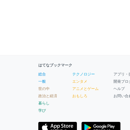
はてなブックマーク
総合
テクノロジー
アプリ・
一般
エンタメ
開発ブロ
世の中
アニメとゲーム
ヘルプ
政治と経済
おもしろ
お問い合
暮らし
学び