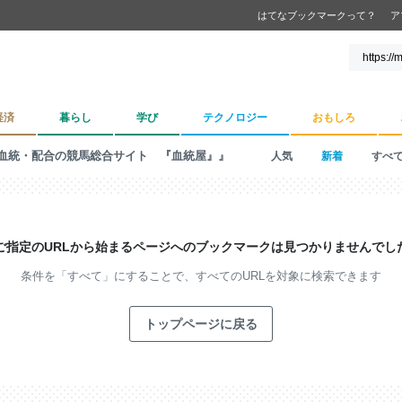
はてなブックマークって？
ア
経済
暮らし
学び
テクノロジー
おもしろ
血統・配合の競馬総合サイト 『血統屋』』
人気
新着
すべ
ご指定のURLから始まるページへの
ブックマークは見つかりませんでし
条件を「すべて」にすることで、
すべてのURLを対象に検索できます
トップページに戻る