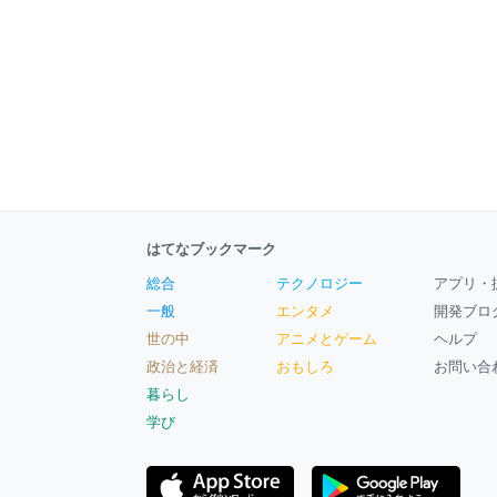
はてなブックマーク
総合
テクノロジー
アプリ・
一般
エンタメ
開発ブロ
世の中
アニメとゲーム
ヘルプ
政治と経済
おもしろ
お問い合
暮らし
学び