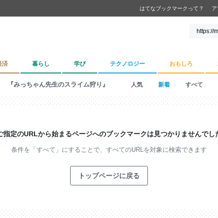
はてなブックマークって？
ア
経済
暮らし
学び
テクノロジー
おもしろ
『みっちゃん先生のスライム狩り』
人気
新着
すべて
ご指定のURLから始まるページへの
ブックマークは見つかりませんでし
条件を「すべて」にすることで、
すべてのURLを対象に検索できます
トップページに戻る