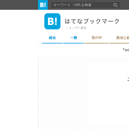
トップへ戻る
総合
一般
世の中
政治と
『m