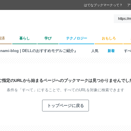
はてなブックマークって？
ア
経済
暮らし
学び
テクノロジー
おもしろ
inami-blog | DELLのおすすめモデルご紹介』
人気
新着
すべ
ご指定のURLから始まるページへの
ブックマークは見つかりませんでし
条件を「すべて」にすることで、
すべてのURLを対象に検索できます
トップページに戻る