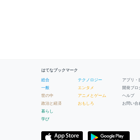
はてなブックマーク
総合
テクノロジー
アプリ・
一般
エンタメ
開発ブロ
世の中
アニメとゲーム
ヘルプ
政治と経済
おもしろ
お問い合
暮らし
学び