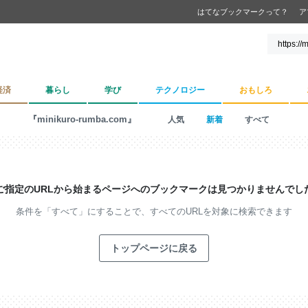
はてなブックマークって？
ア
経済
暮らし
学び
テクノロジー
おもしろ
『minikuro-rumba.com』
人気
新着
すべて
ご指定のURLから始まるページへの
ブックマークは見つかりませんでし
条件を「すべて」にすることで、
すべてのURLを対象に検索できます
トップページに戻る