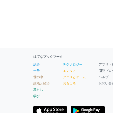
はてなブックマーク
総合
テクノロジー
アプリ・
一般
エンタメ
開発ブロ
世の中
アニメとゲーム
ヘルプ
政治と経済
おもしろ
お問い合
暮らし
学び