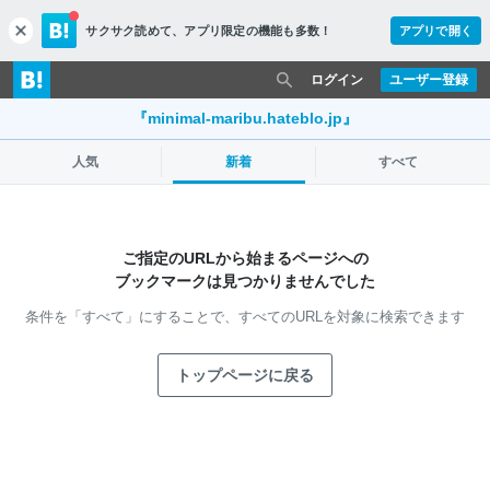
サクサク読めて、
アプリ限定の機能も多数！
アプリで開く
c
l
o
ログイン
ユーザー登録
s
e
『minimal-maribu.hateblo.jp』
人気
新着
すべて
ご指定のURLから始まるページへの
ブックマークは見つかりませんでした
条件を「すべて」にすることで、
すべてのURLを対象に検索できます
トップページに戻る