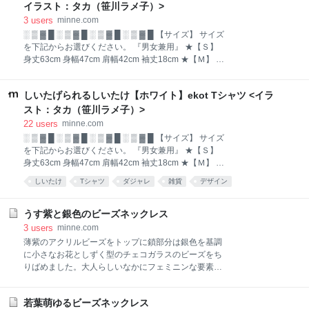
イラスト：タカ（笹川ラメ子）>
3
users
minne.com
░ ▒ ▓ █ ░ ▒ ▓ █ ░ ▒ ▓ █ ░ ▒ ▓ █ 【サイズ】 サイズ
を下記からお選びください。 『男女兼用』 ★【Ｓ】
身丈63cm 身幅47cm 肩幅42cm 袖丈18cm ★【Ｍ】 身
丈68cm 身幅52cm 肩幅46cm 袖丈22cm ★【Ｌ】 身丈
72cm 身幅55cm 肩幅50cm 袖丈22cm ★【ＸＬ】 身丈
しいたげられるしいたけ【ホワイト】ekot Tシャツ <イラ
75cm 身幅60cm 肩幅55cm 袖丈23cm ★【ＸＸＬ】 身
丈80cm 身幅65cm 肩幅59cm 袖丈25cm ★【ＸＸＸ
スト：タカ（笹川ラメ子）>
Ｌ】 身丈83cm 身幅70cm 肩幅61cm 袖丈26cm ★必
22
users
minne.com
ず、サイズをオプションからお選び頂くか、 備考欄に
░ ▒ ▓ █ ░ ▒ ▓ █ ░ ▒ ▓ █ ░ ▒ ▓ █ 【サイズ】 サイズ
記載してください。 表記がない場合は、納期が大幅に
を下記からお選びください。 『男女兼用』 ★【Ｓ】
遅れる可能性があります。 ░ ▒ ▓ █ ░ ▒ ▓ █ ░ ▒ ▓ █
身丈63cm 身幅47cm 肩幅42cm 袖丈18cm ★【Ｍ】 身
░ ▒ ▓ █ 【Tシャツ色変更】 Ｔシャツの色替えも可能
丈68cm 身幅52cm 肩幅46cm 袖丈22cm ★【Ｌ】 身丈
しいたけ
Tシャツ
ダジャレ
雑貨
デザイン
です。 オプションから色変更をお
72cm 身幅55cm 肩幅50cm 袖丈22cm ★【ＸＬ】 身丈
75cm 身幅60cm 肩幅55cm 袖丈23cm ★【ＸＸＬ】 身
丈80cm 身幅65cm 肩幅59cm 袖丈25cm ★【ＸＸＸ
うす紫と銀色のビーズネックレス
Ｌ】 身丈83cm 身幅70cm 肩幅61cm 袖丈26cm ★必
3
users
minne.com
ず、サイズをオプションからお選び頂くか、 備考欄に
薄紫のアクリルビーズをトップに鎖部分は銀色を基調
記載してください。 表記がない場合は、納期が大幅に
に小さなお花としずく型のチェコガラスのビーズをち
遅れる可能性があります。 ░ ▒ ▓ █ ░ ▒ ▓ █ ░ ▒ ▓ █
りばめました。大人らしいなかにフェミニンな要素を
░ ▒ ▓ █ 【Tシャツ色変更】 Ｔシャツの色替えも可能
組み合わせたネックレスです。これからの暑い季節に
です。 オプションから色変更をお
ひんやりとした見た目で涼しげです。 アクリルビーズ
若葉萌ゆるビーズネックレス
サイズ 大 直径16㎜ 小 直径12㎜ チェーン部分はボヘ