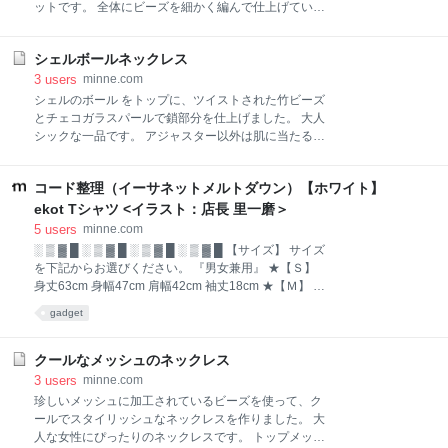
すことをご了解ください。できるだけ早くご用意出き
ットです。 全体にビーズを細かく編んで仕上げていま
るようにいたします。また、同様のパーツが手に入ら
す。 ターコイズ好きの方、ぜひどうぞ。 アジャスター
ない場合は、ご相談いたします。
以外は肌に当たる鎖部分もビーズで作っています。 夏
シェルボールネックレス
の定番ターコイズとシトリンさざれ、ガラスパールを
組み合わせた爽やかな初夏をイメージしたブレスレッ
3
users
minne.com
トです。 全体にビーズを細かく編んで仕上げていま
シェルのボール をトップに、ツイストされた竹ビーズ
す。 ターコイズ好きの方、ぜひどうぞ。 アジャスター
とチェコガラスパールで鎖部分を仕上げました。 大人
以外は肌に当たる鎖部分もビーズで作っています。
シックな一品です。 アジャスター以外は肌に当たる鎖
部分もビーズで作っています。 シェルのボール をトッ
プに、ツイストされた竹ビーズとチェコガラスパール
コード整理（イーサネットメルトダウン）【ホワイト】
で鎖部分を仕上げました。 大人シックな一品です。 ア
ジャスター以外は肌に当たる鎖部分もビーズで作って
ekot Tシャツ <イラスト：店長 里一磨＞
います。
5
users
minne.com
░ ▒ ▓ █ ░ ▒ ▓ █ ░ ▒ ▓ █ ░ ▒ ▓ █ 【サイズ】 サイズ
を下記からお選びください。 『男女兼用』 ★【Ｓ】
身丈63cm 身幅47cm 肩幅42cm 袖丈18cm ★【Ｍ】 身
丈68cm 身幅52cm 肩幅46cm 袖丈22cm ★【Ｌ】 身丈
gadget
72cm 身幅55cm 肩幅50cm 袖丈22cm ★【ＸＬ】 身丈
75cm 身幅60cm 肩幅55cm 袖丈23cm ★【ＸＸＬ】 身
丈80cm 身幅65cm 肩幅59cm 袖丈25cm ★【ＸＸＸ
クールなメッシュのネックレス
Ｌ】 身丈83cm 身幅70cm 肩幅61cm 袖丈26cm ★必
3
users
minne.com
ず、サイズをオプションからお選び頂くか、 備考欄に
珍しいメッシュに加工されているビーズを使って、ク
記載してください。 表記がない場合は、納期が大幅に
ールでスタイリッシュなネックレスを作りました。 大
遅れる可能性があります。 ░ ▒ ▓ █ ░ ▒ ▓ █ ░ ▒ ▓ █
人な女性にぴったりのネックレスです。 トップメッシ