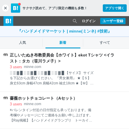
サクサク読めて、
アプリ限定の機能も多数！
アプリで開く
c
l
o
ログイン
ユーザー登録
s
e
『ハンドメイドマーケット | minne(ミンネ) #技術』
人気
新着
すべて
正しいたぬき布教委員会【ホワイト】ekot Tシャツ <イラ
スト：タカ（笹川ラメ子）>
3
users
minne.com
░ ▒ ▓ █ ░ ▒ ▓ █ ░ ▒ ▓ █ ░ ▒ ▓ █ 【サイズ】 サイズ
を下記からお選びください。 『男女兼用』 ★【Ｓ】
身丈63cm 身幅47cm 肩幅42cm 袖丈18cm ★【Ｍ】 身
丈68cm 身幅52cm 肩幅46cm 袖丈22cm ★【Ｌ】 身丈
72cm 身幅55cm 肩幅50cm 袖丈22cm ★【ＸＬ】 身丈
薔薇ホットチョコレート（Aセット）
75cm 身幅60cm 肩幅55cm 袖丈23cm ★【ＸＸＬ】 身
丈80cm 身幅65cm 肩幅59cm 袖丈25cm ★【ＸＸＸ
3
users
minne.com
Ｌ】 身丈83cm 身幅70cm 肩幅61cm 袖丈26cm ★必
※バレンタイン付近の日付指定も承っております。備
ず、サイズをオプションからお選び頂くか、 備考欄に
考欄やメッセージにてご連絡をお願い申し上げます。
記載してください。 表記がない場合は、納期が大幅に
【Ray掲載】【ハンドメイドグランプリ トーカイ特
遅れる可能性があります。 ░ ▒ ▓ █ ░ ▒ ▓ █ ░ ▒ ▓ █
別賞受賞】 薔薇の形をした溶かしてお楽しみ頂くホッ