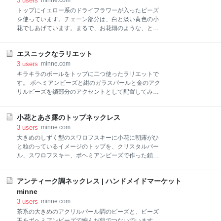
ズで涼しげなブレスレットにしあげました。 太陽の光
3
users
minne.com
にキラキラと映えます。 全体にビーズを編んだ細かな
トップにイエロー系のドライフラワーが入ったビーズ
仕上げになっています。 アジャスター以外は肌に当た
を使っています。チェーン部分は、白と淡い黄色の小
る鎖部分もビーズで作っています。
花でしあげています。まるで、お花畑のような、とて
もかわいらしいネックレスです。 お花のビーズ 直径
15㎜ ラウンドアクリルビーズ 直径10㎜ しずく型
エスニックなラリエット
25×10㎜ チェーン部分はビーズを編んだ細かな仕上げ
になっています。 アジャスター以外は肌に当たる鎖部
3
users
minne.com
分もビーズで作っています。 トップにイエロー系のド
キラキラのボールをトップに二つ使ったラリエットで
ライフラワーが入ったビーズを使っています。チェー
す。 ボヘミアンビーズと紺のガラスパールと金のアク
ン部分は、白と淡い黄色の小花でしあげています。ま
リルビーズを鎖部分のアクセントとして配置してみま
るで、お花畑のような、とてもかわいらしいネックレ
した。 全体の印象としては、エスニックな雰囲気に仕
スです。 お花のビーズ 直径15㎜ ラウンドアクリルビ
上げました。 キラキラのボールをトップに二つ使った
ーズ 直径10㎜ しずく型 25×10㎜ チェーン部分はビー
小花とあさ露のトップネックレス
ラリエットです。 ボヘミアンビーズと紺のガラスパー
ズを編んだ細かな仕上げになっています。 アジャスタ
ルと金のアクリルビーズを鎖部分のアクセントとして
3
users
minne.com
ー以外は肌に当たる鎖部分もビーズで作っています。
配置してみました。 全体の印象としては、エスニック
大きめのしずく型のスワロフスキーに小花に朝露がひ
な雰囲気に仕上げました。
と粒のっているイメージのトップを、クリスタルパー
ル、スワロフスキー、ボヘミアンビーズで作った鎖で
つないでいます。 アジャスター以外は肌に当たる鎖部
分もビーズで作っています。 大きめのしずく型のスワ
アンティーク調ネックレス | ハンドメイドマーケット
ロフスキーに小花に朝露がひと粒のっているイメージ
のトップを、クリスタルパール、スワロフスキー、ボ
minne
ヘミアンビーズで作った鎖でつないでいます。 アジャ
3
users
minne.com
スター以外は肌に当たる鎖部分もビーズで作っていま
茶系の大きめのアクリルパール調のビーズと、ビーズ
す。
玉をボヘミアンビーズで編んだ鎖でつないでいます。