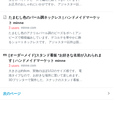
お正月のおしゃれにいかがですか。 アジャスター以外
は肌に当たる鎖部分もビーズで作っています。 茶系の
大きめのアクリルパール調のビーズと、ビーズ玉をボ
たまむし色のパール調ネックレス | ハンドメイドマーケッ
ヘミアンビーズで編んだ鎖でつないでいます。 お正月
のおしゃれにいかがですか。 アジャスター以外は肌に
ト minne
当たる鎖部分もビーズで作っています。
3
users
minne.com
たまむし色のアクリルパール調のビーズをボヘミアン
ビーズで模様編みしています。デコルテを華やかに飾
るショートネックレスです。 アジャスター以外は肌に
当たる鎖部分もビーズで作っています。 たまむし色の
アクリルパール調のビーズをボヘミアンビーズで模様
[オーダーメイド]スタンド看板 *お好きな名前が入れられま
編みしています。デコルテを華やかに飾るショートネ
ックレスです。 アジャスター以外は肌に当たる鎖部分
す | ハンドメイドマーケット minne
もビーズで作っています。
3
users
minne.com
大きさは約8cm、実物のほぼ1/12のサイズ感です。 電
池タイプなので、お好きな場所に置いて楽しめます。
3Dプリンターで製作した、スナックのスタンド看板風
のミニチュアです。 ご注文時にご希望のお名前を入れ
てお作りするオーダーメイド仕様。 思い出のお店のミ
次のページ
ニチュアとして、また大切な方のお名前を入れてプレ
ゼントにもおすすめです。 ==ご注文方法== お好きな
色を選択頂いた後、看板に入れたい ・右上の文字（小
さい文字） ・真ん中の文字（大きい文字） をご注文時
の備考欄にご記入お願いします。 看板の両面が点灯す