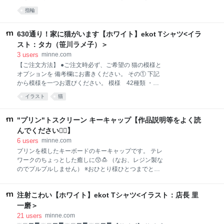
もしれません。今回は、右手・左手の指それぞれに込
指輪
められた指輪の意味や、星や月といった指輪のモチー
フに込められた意味も一覧でご紹介します。指輪選び
の参考にしてみてくださいね。
630通り！家に猫がいます【ホワイト】ekot Tシャツ<イラ
スト：タカ（笹川ラメ子）＞
3
users
minne.com
【ご注文方法】 ●ご注文時必ず、ご希望の 猫の模様と
オプションを 備考欄にお書きください。 その① 下記
から模様を一つお選びください。 模様 42種類 ・ト
ビ柄 クリームトビ ・トビ柄 チャトビ ・トビ柄 キ
イラスト
猫
ジトビ ・トビ柄 サバトビ ・トビ柄 グレーぶち ・
トビ柄 クロぶち ・トビ柄 ミケ ・トビ柄 クロミケ
・トビ柄 パステルミケ ・全身 シロ ・全身 クリー
"プリン"トスクリーン キーキャップ【作品説明等をよく読
ム ・全身 グレー ・全身 クロ ・靴下 ・クロはちわ
んでください🙇‍♀️】
れ靴下 ・全身模様 サバトラ ・全身模様 クリームト
6
users
minne.com
ラ ・全身模様 チャトラ ・全身模様 キジトラ ・全
プリンを模したキーボードのキーキャップです。 テレ
身模様 さび ・ポインテッド クリーム ・ポインテッ
ワークのちょっとした癒しに😙🍮 （なお、レジン製な
ド グレー ・ポインテッド ライトブラウン ・ポイン
のでプルプルしません） ※おひとり様ひとつまでとさ
テッド ダークブラウン ・タビーポイント クリーム
せていただきます。よろしくお願いします。 プリンを
・タビーポイント グレー ・タビーポイント ライト
模したキーボードのキーキャップです。 テレワークの
ブラウン ・タビーポイント ダークブラウン ・白混ざ
注射こわい【ホワイト】ekot Tシャツ<イラスト：店長 里
ちょっとした癒しに😙🍮 （なお、レジン製なのでプル
り クリームしろ
プルしません） ※おひとり様ひとつまでとさせていた
一磨＞
だきます。よろしくお願いします。
21
users
minne.com