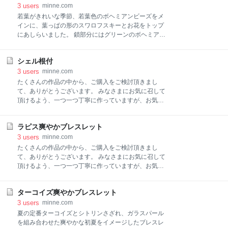
ミアビーズを編んで細かな仕上げとなっています。 ア
3
users
minne.com
ジャスター以外は肌に当たる鎖部分もビーズで作って
若葉がきれいな季節、若葉色のボヘミアンビーズをメ
います。 薄紫のアクリルビーズをトップに鎖部分は銀
インに、葉っぱの形のスワロフスキーとお花をトップ
色を基調に小さなお花としずく型のチェコガラスのビ
にあしらいました。 鎖部分にはグリーンのボヘミアン
ーズをちりばめました。大人らしいなかにフェミニン
ビーズとブラウンの竹ビーズを組み合わせています。
な要素を組み合わせたネックレスです。これからの暑
また、紫がかったカットガラスビーズを差し色に使用
い季節にひんやりとした見た目で涼しげです。 アクリ
シェル根付
しています。 鮮やかなグリーンが栄えるネックレスで
ルビーズサイズ 大 直径16㎜ 小 直径12㎜ チェーン部
す。 トップのスワロフスキーのサイズ2.5㎝×1.8㎝ チ
3
users
minne.com
分はボヘミアビーズを編んで細かな仕上げとなってい
ェーン部分はビーズを編んで細かな仕上がりとなって
たくさんの作品の中から、ご購入をご検討頂きまし
ます。 アジャスター以外は肌に当たる鎖部分もビーズ
います。 アジャスター以外は肌に当たる鎖部分もビー
て、ありがとうございます。 みなさまにお気に召して
で
ズで作っています。 若葉がきれいな季節、若葉色のボ
頂けるよう、一つ一つ丁寧に作っていますが、お気に
ヘミアンビーズをメインに、葉っぱの形のスワロフス
召されない場合はなどは、適宜返品を承りますのでご
キーとお花をトップにあしらいました。 鎖部分にはグ
連絡ください。 また、糸で繋いでいる作品ですので、
リーンのボヘミアンビーズとブラウンの竹ビーズを組
ラピス爽やかブレスレット
引っ掻けたり、引っ張られないようにご注意くださ
み合わせています。また、紫がかったカットガラスビ
い。 〈ご注意〉他サイトでも販売しているため、タッ
3
users
minne.com
ーズを差し色に使用しています。 鮮やかなグリーンが
チの差で他でご購入される場合ごさいます。その場合
たくさんの作品の中から、ご購入をご検討頂きまし
栄えるネックレスです。 トップのスワロフスキーのサ
は、一から作成いたしますので、お時間をいただきま
て、ありがとうございます。 みなさまにお気に召して
イズ2.
すことをご了解ください。できるだけ早くご用意出き
頂けるよう、一つ一つ丁寧に作っていますが、お気に
るようにいたします。また、同様のパーツが手に入ら
召されない場合はなどは、適宜返品を承りますのでご
ない場合は、ご相談いたします。さ
連絡ください。 また、糸で繋いでいる作品ですので、
ターコイズ爽やかブレスレット
引っ掻けたり、引っ張られないようにご注意くださ
い。 〈ご注意〉他サイトでも販売しているため、タッ
3
users
minne.com
チの差で他でご購入される場合ごさいます。その場合
夏の定番ターコイズとシトリンさざれ、ガラスパール
は、一から作成いたしますので、お時間をいただきま
を組み合わせた爽やかな初夏をイメージしたブレスレ