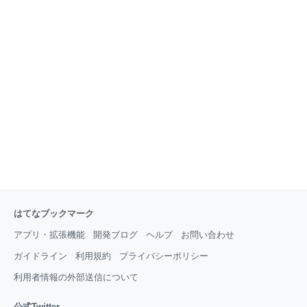
るので、片面ずつ別のデザインにすることも可能で
す。 ご希望の場合は、ご注文時に備考欄でご指示お願
いします。 （記入例: 裏は文字はXX色、背景XX色、フ
ォントは1で、スナック XXX） フォント、レイアウト
等、ご相談がありましたらお気軽にメッセージでお問
い合わせください。 ========
はてなブックマーク
アプリ・拡張機能
開発ブログ
ヘルプ
お問い合わせ
ガイドライン
利用規約
プライバシーポリシー
利用者情報の外部送信について
公式Twitter