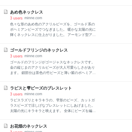
░ ▒ ▓ █ 【Tシャツ色変更】 Ｔシャツの色替えも可能
ュビーズ 大 直径 20㎜ 小 直径 15㎜ チェーン部分はボ
です。 オプションから色変更をお
ヘミアビーズを編んで細かく仕上げています。 アジャ
あめ色ネックレス
スターとメッシュビーズ以外は肌に当たる鎖部分もビ
ーズで作っています。 珍しいメッシュに加工されてい
3
users
minne.com
るビーズを使って、クールでスタイリッシュなネック
色々な形のあめ色のアクリルビーズを、ゴールド系の
レスを作りました。 大人な女性にぴったりのネックレ
ボヘミアンビーズでつなぎました。 暖かな太陽の光に
スです。 トップメッシュビーズ 大 直径 20㎜ 小 直径
輝くネックレスに仕上がりました。 アーモンド型アク
15㎜ チェーン部分はボヘミアビーズを編んで細かく仕
リルビーズ 20×13㎜ おにぎり型アクリルビーズ15×15
上げています。 アジャスターとメッシュビーズ以外は
㎜ ラウンドアクリルビーズ 直径10㎜ チェーン部分は
肌に当たる鎖部分もビーズで作っています。
ゴールドフリンジのネックレス
ビーズを編んだ細かな仕上げになっています。 アジャ
スター以外は肌に当たる鎖部分もビーズで作っていま
3
users
minne.com
す。 色々な形のあめ色のアクリルビーズを、ゴールド
ゴールドのフリンジがゴージャスなネックレスです。
系のボヘミアンビーズでつなぎました。 暖かな太陽の
金の縦じまのアクリルビーズが大人可愛らしさがあり
光に輝くネックレスに仕上がりました。 アーモンド型
ます。 鎖部分は茶色の竹ビーズと薄い紫のボヘミアン
アクリルビーズ 20×13㎜ おにぎり型アクリルビーズ
ビーズで細かくデザイン編みしています。 ラウンドア
15×15㎜ ラウンドアクリルビーズ 直径10㎜ チェーン
クリルビーズ 直径15㎜ 金色アクリルビーズ 20×10㎜
部分はビーズを編んだ細かな仕上げになっています。
ラピスと雫ビーズのブレスレット
アジャスターとフリンシ部分以外は肌に当たる鎖部分
アジャスター以外は肌に当たる鎖部分もビーズで作っ
もビーズで作っています。 ゴールドのフリンジがゴー
3
users
minne.com
ています。
ジャスなネックレスです。金の縦じまのアクリルビー
ラピスラズリとキラキラの、雫形のビーズ、カットガ
ズが大人可愛らしさがあります。 鎖部分は茶色の竹ビ
ラスビーズで涼しげなブレスレットにしあげました。
ーズと薄い紫のボヘミアンビーズで細かくデザイン編
太陽の光にキラキラと映えます。 全体にビーズを編ん
みしています。 ラウンドアクリルビーズ 直径15㎜ 金
だ細かな仕上げになっています。 アジャスター以外は
色アクリルビーズ 20×10㎜ アジャスターとフリンシ部
肌に当たる鎖部分もビーズで作っています。 ラピスラ
分以外は肌に当たる鎖部分もビーズで作っています。
お花畑のネックレス
ズリとキラキラの、雫形のビーズ、カットガラスビー