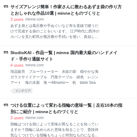
░ ▒ ▓ █ 【Tシャツ色変更】 Ｔシャツの色替えも可能
トチョコレートのもとです。 フランス産、最高級ブラ
です。 オプションから色変更をお
サイズアレンジ簡単！作家さんに教わるあずま袋の作り方
ンドチョコレートのヴァローナチョコレートは普通の
チョコレートとは一味違う濃厚で芳醇な味わいが特徴
とおしゃれな作品10選 | minneとものづくりと
です。 一つ一つ時間を掛けて丁寧に職人の手で薔薇の
3
users
minne.com
形に成形しております。 見た目もかわいくオシャレで
あずま袋とは風呂敷や手ぬぐいなど布を直線で縫うだ
おいしい自慢の一品、贈答用にもオススメです。是非
けで完成する袋のことをいいます。 江戸時代に西洋の
ご賞味下さい。 【お味】 ･ミルクチョコレート（薄茶
カバンを見た町民が風呂敷や手拭いを使い、真似して
色のカップ） ･ホワイトチョコレート（白のカップ） ･
作ったことが始まりといわれています。「あずま」と
ブランデーダークチョコ（濃い茶色のカップ） ※アル
は京都から見て江戸を指す「東（あずま）」からきて
コール分は飛ばしてありますが、健康上の不安がある
StudioKAI - 作品一覧 | minne 国内最大級のハンドメイ
おり、東方を指す吾妻（あづま）と表記されることも
方、お車の運転を控えておられる方、お子様がお飲み
あります。 あずま袋の魅力とは？あずま袋は、その古
ド・手作り通販サイト
になる場合は充分なご注意をお願い致します。 ※他の
風でかわいい形が人気です。また、薄く折りたためる
4
users
minne.com
味との
ため毎日のお買い物や旅行先の突然の荷物にさっと対
現品販売 ブルーウォーター 水紋の影 穏やかな海
応できること。布生地であるため、洗いやすく清潔さ
ガラスサイドテーブル 円形テーブル 緑色 レジン
が保たれることも嬉しいポイントです。その特長から
アート 海の水面 海 〜Minamo〜 机 table Sea
日常のお弁当包みやエコバッグなどとして活用されて
インテリア
います。 「あずま袋」を探す 作家ivyさんに教わる、
あずま袋の作り方minneで活躍されている作家・ivyさ
んに、基本の「あずま袋」の作り方を教えていただき
つける位置によって変わる指輪の意味一覧｜左右10本の指
ました。 今回はお弁当入れにもぴったりな32cm角の
別にご紹介 | minneとものづくりと
正方形あず
3
users
minne.com
指輪はつける指によって意味が異なることを知ってい
ますか？指輪に込められた意味を知ることで、普段何
気なくつけている指輪もちょっと特別なものになるか