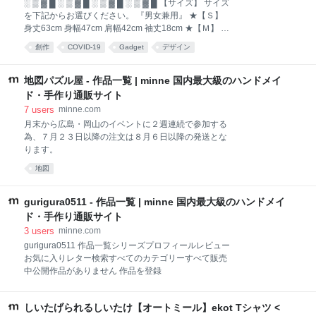
░ ▒ ▓ █ ░ ▒ ▓ █ ░ ▒ ▓ █ ░ ▒ ▓ █ 【サイズ】 サイズ
を下記からお選びください。 『男女兼用』 ★【Ｓ】
身丈63cm 身幅47cm 肩幅42cm 袖丈18cm ★【Ｍ】 身
丈68cm 身幅52cm 肩幅46cm 袖丈22cm ★【Ｌ】 身丈
創作
COVID-19
Gadget
デザイン
72cm 身幅55cm 肩幅50cm 袖丈22cm ★【ＸＬ】 身丈
75cm 身幅60cm 肩幅55cm 袖丈23cm ★【ＸＸＬ】 身
丈80cm 身幅65cm 肩幅59cm 袖丈25cm ★【ＸＸＸ
地図パズル屋 - 作品一覧 | minne 国内最大級のハンドメイ
Ｌ】 身丈83cm 身幅70cm 肩幅61cm 袖丈26cm ★必
ド・手作り通販サイト
ず、サイズをオプションからお選び頂くか、 備考欄に
7
users
minne.com
記載してください。 表記がない場合は、納期が大幅に
月末から広島・岡山のイベントに２週連続で参加する
遅れる可能性があります。 ░ ▒ ▓ █ ░ ▒ ▓ █ ░ ▒ ▓ █
為、７月２３日以降の注文は８月６日以降の発送とな
░ ▒ ▓ █ 【Tシャツ色変更】 Ｔシャツの色替えも可能
ります。
です。 オプションから色変更をお
地図
gurigura0511 - 作品一覧 | minne 国内最大級のハンドメイ
ド・手作り通販サイト
3
users
minne.com
gurigura0511 作品一覧シリーズプロフィールレビュー
お気に入りレター検索すべてのカテゴリーすべて販売
中公開作品がありません 作品を登録
しいたげられるしいたけ【オートミール】ekot Tシャツ <