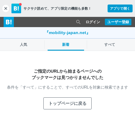
サクサク読めて、
アプリ限定の機能も多数！
アプリで開く
c
l
o
ログイン
ユーザー登録
s
e
『mobility-japan.net』
人気
新着
すべて
ご指定のURLから始まるページへの
ブックマークは見つかりませんでした
条件を「すべて」にすることで、
すべてのURLを対象に検索できます
トップページに戻る