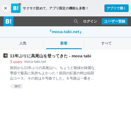
サクサク読めて、
アプリ限定の機能も多数！
アプリで開く
c
l
o
ログイン
ユーザー登録
s
e
『moca-tabi.net』
人気
新着
すべて
11年ぶりに高尾山を登ってきた - moca tabi
3
users
moca-tabi.net
前回から11年ぶりの高尾山へ。ちょうど新緑が綺麗な
季節で最高に気持ちよかった！前回の紅葉の時は稲荷
山コース、その前は６号路でした。６号路は一番きつ
かった覚えがあります。 前に80代の方が週3回登って
旅行
いると聞いて、これからのために足腰を鍛えたいとも
思いつつ、膝の痛みがあってできなかった。毎日の体
操のおかげで膝の痛みもなくなってきたので、やっと
行けました。 高尾山駅で一気に華やかに 高尾山口駅の
変わりよう 標準では1号路登りは100分だそう ２時間
かかって登頂！ 帰りはリフトで下山 この日の服装＆持
ち物 高尾山駅で一気に華やかに 京王線に乗って行った
けど、だんだんとそれらしき人たちが電車に乗ってく