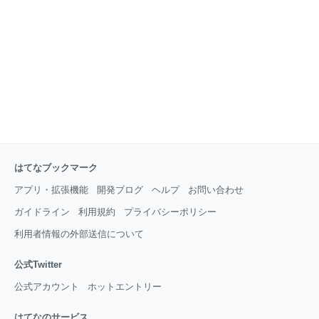
るのが楽しい。あの人も登るのかなとか仲間が増えて
いく感じ。 高尾山口駅の一つ手前の高尾山駅で、ドバ
ッとカラフルな登山着に身を包んだ人たちがたくさん
乗ってきた。一気に車両が華やいだし、皆さんのこれ
から登
はてなブックマーク
アプリ・拡張機能
開発ブログ
ヘルプ
お問い合わせ
ガイドライン
利用規約
プライバシーポリシー
利用者情報の外部送信について
公式Twitter
公式アカウント
ホットエントリー
はてなのサービス