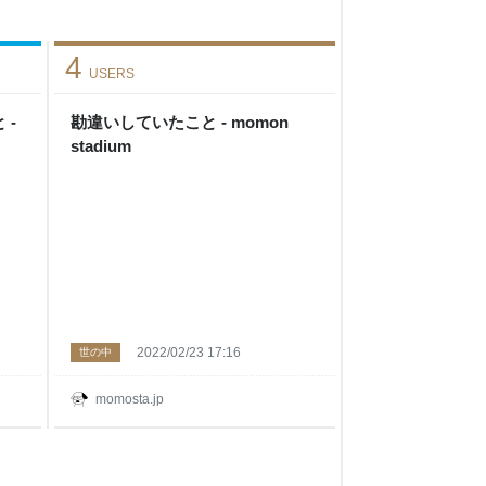
4
USERS
 -
勘違いしていたこと - momon
stadium
2022/02/23 17:16
世の中
momosta.jp