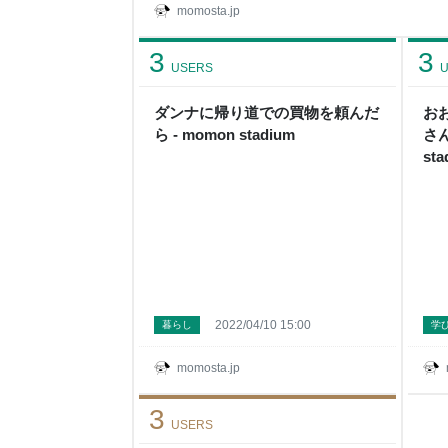
だけど、効率よい変更手順がまだ見つけられてい
momosta.jp
ぐちゃで分かりづらくなってきたのもあり。 なん
過ぎ） Instagramってファイルフォルダから
3
3
するにはカメラロールからじゃないと出来なくな
USERS
U
ダンナに帰り道での買物を頼んだ
お
ら - momon stadium
さん
sta
2022/04/10 15:00
暮らし
学
momosta.jp
3
USERS