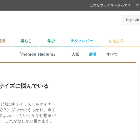
はてなブックマークって？
ア
経済
暮らし
学び
テクノロジー
おもしろ
『momon stadium』
人気
新着
すべて
サイズに悩んでいる
り話に使うイラストをマイナー
で？）ダンナのうっかり、今回
新よね・・というかなぜ惣菜パ
す、これがなぜかと書きますと
。 これまで描いたものがあるから
たのですが、画像サイズが合わ
にのせていこうと思っているの