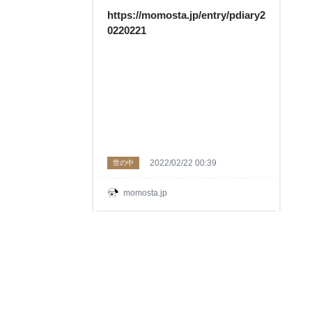
https://momosta.jp/entry/pdiary2
0220221
2022/02/22 00:39
世の中
momosta.jp