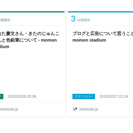
ません。カメラロールもぐちゃ
かもうイヤになってきた（短気
でもアップできるけど、複数アップ
3
いで
SERS
USERS
おた慶文さん・きたのじゅんこ
ブログと広告について思うこと
と色鉛筆について - momon
momon stadium
dium
2022/02/28 20:38
2022/02/27 22:14
び
テクノロジー
momosta.jp
momosta.jp