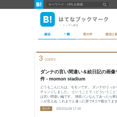
トップへ戻る
総合
一般
世の中
政治と
3
USERS
ダンナの言い間違い＆絵日記の画像
件 - momon stadium
どうもこんにちは、モモンです。 ダンナのうっか
チェンジしました。 ということで（どういうこと
は言い間違い編です。 雑炊パンなんてあったら斬
ンが言えぬ これまでと違った形で4コマ載せてま
最近ひっそりとInstagramも始めてみてですね
2022/11/26 17:16
世の中
それをまずはのせればいいね、結構もつわと思っ
んがやｗｗ これまでの画像はサイズ変更して徐々