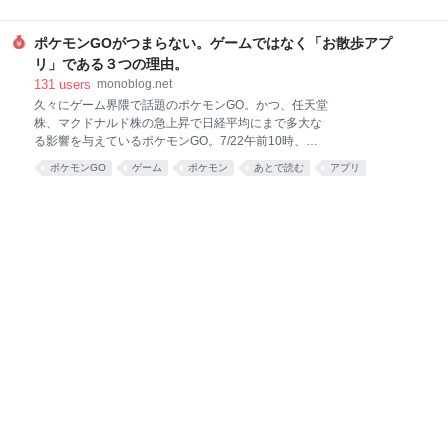
が大きいゆえに小さな不安が２つ出てきました。 それ
は「転倒リスクの対処方法」と「画面の高さ」です。
27インチ画面の魅力 映像編集や写真加工の様なビジュ
ポケモンGOがつまらない。ゲームではなく「お散歩アプ
アル作業での利点は言わずもがなですが、仕事のプレ
リ」である３つの理由。
ゼン資料作成やブログ
131
users
monoblog.net
久々にゲーム界隈で話題のポケモンGO。かつ、任天堂
株、マクドナルド株の急上昇で日経平均にまで多大な
る影響を与えているポケモンGO。7/22午前10時、つ
いに日本でローンチ。早速、ダウンロードして遊んで
ポケモンGO
ゲーム
ポケモン
あとで読む
アプリ
みた。 すぐに気分は、ポケモン Not GOになる。散々
ニュースでアメリカでの熱狂を見聞していたが、普通
に考えれば、現実世界を歩き回るなんてたいへん面倒
なゲームである。そんなマイナスをポケモンGOではど
のような仕掛けやゲーム設計でクリアしているのだろ
うかと密かに楽しみにしていた。しかし、ポケモンGO
にはそんな素敵な仕様は一切なく、ポケモンをAR（現
実拡張）の技術を使って作ってみた程度のゲームに過
ぎない。地図を見ながら、無秩序に並べられたポケス
ポットやポケモンのアイコンを見て、その場所へとウ
ロウロするだけである。プレイして１時間であっさり
飽きた。一部の熱狂的ポケモンファン以外のゲーム大
国の日本人