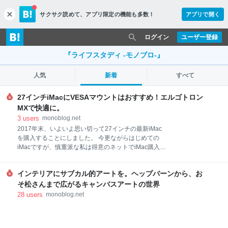
サクサク読めて、
アプリ限定の機能も多数！
アプリで開く
c
l
o
ログイン
ユーザー登録
s
e
『ライフスタディ -モノブロ-』
人気
新着
すべて
27インチiMacにVESAマウントはおすすめ！エルゴトロン
MXで快適に。
3
users
monoblog.net
2017年末、いよいよ思い切って27インチの最新iMac
を購入することにしました。 今更ながらはじめての
iMacですが、慎重派な私は得意のネットでiMac購入に
向けて徹底的に調査をしました。 その中で27インチ
iMacには、少し気になる２つの問題点が浮かび上がり
インテリアにサブカル的アートを。ヘップバーンから、お
ました。 今回は、その問題点を解決できる「VESAマ
ウントアダプタ搭載iMac」とモニターアーム「エルゴ
そ松さんまで広がるキャンバスアートの世界
トロンMX」をご紹介します。 27インチiMacの２つの
28
users
monoblog.net
不安は、「転倒リスク」と「画面の高さ」 27インチ
iMacの魅力は、何と言ってもその画面の大きさ、か
つ、Retinaの5Kで美麗な画質でしょう。 しかし、画面