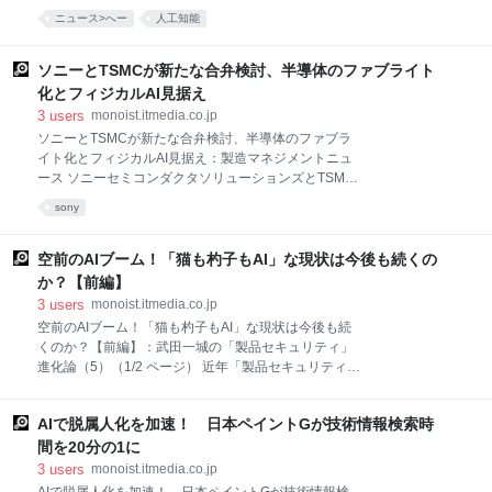
号に掲載されたと発表した。 Aceは、ソニー独自のセ
マノイド」の検証機を初めて報道陣に公開したのだ。
ニュース>へー
人工知能
ンサー技術と強化学習、精密なハードウェアを統合し
検証機のコードネームは「SEIMEI」。それは、知能と
たシステムだ。これまでAI（人工知能）はチェスや囲
身体の融合を象徴し、日本の技術の
碁、ゲームなどのデジタル領域において超人的な能力
ソニーとTSMCが新たな合弁検討、半導体のファブライト
を示してきたが、同研究では1000分の1秒単位の制御
化とフィジカルAI見据え
が求められる物理的なスポーツ競技へのAI応用を初め
3
users
monoist.itmedia.co.jp
て可能にした。 認識面では、ソニーセミコンダクタソ
ソニーとTSMCが新たな合弁検討、半導体のファブラ
リューションズ（SSS）のイメージセンサー
イト化とフィジカルAI見据え：製造マネジメントニュ
「IMX273」搭載カメラ9台で、ボールの3次元位置を
ース ソニーセミコンダクタソリューションズとTSMC
正確に把握する。さらに、SSSのイベントベースビジ
は、次世代イメージセンサーの開発と製造に関する戦
ョンセンサー「IMX636」と、パンチルトミラー、焦点
sony
略的提携に向けて、法的拘束力を伴わない基本合意書
可変望遠鏡レンズを組み合わせた3機の視線制御シス
を締結した。 ソニーセミコンダクタソリューションズ
テムにより、ボールの回転の向きと速度をリアル
（以下、ソニー）とTaiwan Semiconductor
空前のAIブーム！「猫も杓子もAI」な現状は今後も続くの
Manufacturing Company（TSMC）は2026年5月8日、
か？【前編】
次世代イメージセンサーの開発と製造に関する戦略的
3
users
monoist.itmedia.co.jp
提携に向けた基本合意書を締結したと発表した。な
空前のAIブーム！「猫も杓子もAI」な現状は今後も続
お、この合意書に法的拘束力はない。 今回の提携によ
くのか？【前編】：武田一城の「製品セキュリティ」
り、ソニーとTSMCは、ソニーが過半数の株式を保有
進化論（5）（1/2 ページ） 近年「製品セキュリティ」
し支配株主となる合弁会社の設立を検討する。加え
と呼ばれ始めたセキュリティの新分野に関する事象を
て、熊本県合志市に新たに建設されたソニーの工場へ
紹介し考察する本連載。今回は、連載テーマである
の開発と生産ラインの構築に向けた検討を進める。 今
AIで脱属人化を加速！ 日本ペイントGが技術情報検索時
「製品セキュリティ」から多少は逸脱するが、IT革命
回の合弁会社を通じて、両社は
以来の世界を革新するものと世論に目されているAIの
間を20分の1に
これまでと今後について述べる。 ChatGPTの衝撃的な
3
users
monoist.itmedia.co.jp
登場以降、世界はいまだかつてない「知の競争」に沸