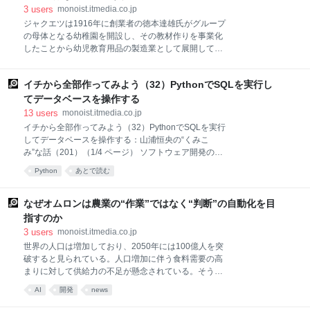
がちだ。しかし
額”となるGDPではなく“われわれの豊かさ”を見る「1
3
users
monoist.itmedia.co.jp
人当たりGDP」について、国際通貨基金（IMF：
ジャクエツは1916年に創業者の徳本達雄氏がグループ
International Monetary Fund）の最新データを紹介し
の母体となる幼稚園を開設し、その教材作りを事業化
ます。 ⇒連載「小川製作所のスキマ時間にながめる経
したことから幼児教育用品の製造業として展開してき
済データ」のバックナンバーはこちら 1人当たりGDP
た。1949年に法人化している。社名は「若狭」と「越
の変化 日本は近年物価が上昇し、GDPも拡大傾向が強
前」に由来する。 本社は福井県敦賀市若葉町だが、東
まってきました。失われた30年と呼ばれる経済停滞か
イチから全部作ってみよう（32）PythonでSQLを実行し
京にも本社機能を構え、全国に約65の営業拠点を持
ら脱しつつあるように見えますが、一方で少子
つ。製品は、教材／教具や遊具、園児服にとどまら
てデータベースを操作する
ず、園舎の建築設計、リノベーション、ランドスケー
13
users
monoist.itmedia.co.jp
プデザイン、公共施設の遊び空間づくりまで多岐にわ
イチから全部作ってみよう（32）PythonでSQLを実行
たる。全国の幼稚園や保育園を主要顧客とし、自治体
してデータベースを操作する：山浦恒央の“くみこ
や商業施設向けの幼児向けスペースの企画や運営に関
み”な話（201）（1/4 ページ） ソフトウェア開発の全
する案件も増えている。 ジャクエツの事業の特徴は、
工程を学ぶ新シリーズ「イチから全部作ってみよ
Python
あとで読む
企画、デザイン、製造、施工、アフターメンテナンス
う」。第32回は、さらに一歩踏み込み、Pythonプログ
までを一貫して担う体制だ。敦賀市の自社工場を中核
ラムからSQLを実行してデータベースを操作する方法
に、安全性と品質を重視したモノづくりを続ける。近
を解説する。 1．はじめに 山浦恒央の“くみこみ”な話
なぜオムロンは農業の“作業”ではなく“判断”の自動化を目
年は、発達心理学やデザイン分野の専門家と連携する
の連載第170回から、入門者をターゲットとして、
指すのか
研究拠点「PLAY D
「イチから全部作ってみよう」というシリーズを始め
3
users
monoist.itmedia.co.jp
ました。このシリーズでは、多岐にわたるソフトウェ
世界の人口は増加しており、2050年には100億人を突
ア開発の最初から最後まで、すなわち、要求仕様の定
破すると見られている。人口増加に伴う食料需要の高
義、設計書の作成、コーディング、デバッグ、テス
まりに対して供給力の不足が懸念されている。そうし
ト、保守までの「開発フェーズ」の全プロセスを具体
た中、オムロンはこれまで培ったセンサーやコントロ
的に理解、経験することを目的にしています。 興味が
AI
開発
news
ーラーなどのFA技術を活用した“アグリオートメーショ
ある方は、連載第170回からのバックナンバーをご覧
ン”に挑もうとしている。新事業の担当者に話を聞い