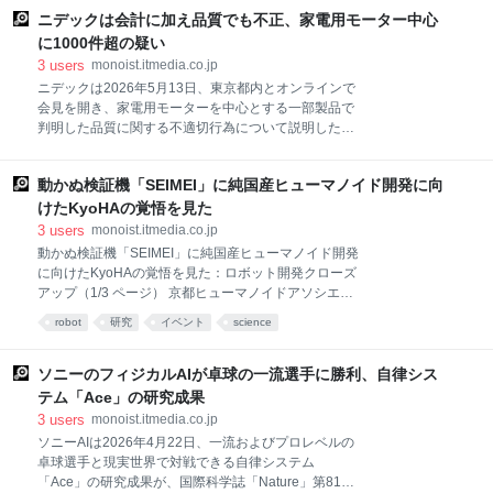
ください。 ⇒連載「山浦恒央の“くみこみ”な話」
た。 進む農地の大規模化、オムロンがFA技術で挑
ニデックは会計に加え品質でも不正、家電用モーター中心
む“農業オートメーション” 日本など一部先進国で人口
に1000件超の疑い
減少が進む一方で、世界全体では人口が増加してお
3
users
monoist.itmedia.co.jp
り、2050年には100億人を突破すると見られている。
ニデックは2026年5月13日、東京都内とオンラインで
人口増加に伴う食料需要の高まりに対して、農業従事
会見を開き、家電用モーターを中心とする一部製品で
者の不足などにより、供給力に対する懸念が生じてい
判明した品質に関する不適切行為について説明した。
る。 国内では、農業従事者の高齢化、後継者不足によ
一連の不適切会計問題に対応するため2025年10月30
る生産量などの低下が懸念され、海外では農業の大規
日に設置した「ニデック再生委員会」が、2026年1月8
模化が進む中で広大な農地を管理する人材不足が拡大
動かぬ検証機「SEIMEI」に純国産ヒューマノイド開発に向
日から実施した品質総点検に対して、既に1000件以上
している。気候変動に伴って頻発する自然災害も、作
の品質不適切行為の疑いが確認されているという。会
けたKyoHAの覚悟を見た
物に深刻な影
見同日に開催した取締役会で、この品質問題の事実関
3
users
monoist.itmedia.co.jp
係や原因の究明、改善策の検討を目的とする調査委員
動かぬ検証機「SEIMEI」に純国産ヒューマノイド開発
会の設置を決議した。調査委員会による調査は2026年
に向けたKyoHAの覚悟を見た：ロボット開発クローズ
8月末をめどに完了する予定だ。 ニデック 代表取締役
アップ（1/3 ページ） 京都ヒューマノイドアソシエー
社長執行役員 CEOの岸田光哉氏は「品質は製造業であ
ション（KyoHA）が純国産ヒューマノイドの検証機
robot
研究
イベント
science
る当社グループの根幹であり、今回の問題は極めて重
「SEIMEI」を公開した。足首パーツの破損で動的デモ
く受け止めている。会計不正問題に続き多大なるご心
を披露できないというトラブルを隠さず、未完成の現
配とご迷惑をお掛けしていることを心より深くおわび
状をさらけ出したところにKyoHAの純国産ヒューマノ
ソニーのフィジカルAIが卓球の一流選手に勝利、自律シス
申し上げる。顧客に対しては、順次連絡と説明をし
イド開発に向けた覚悟が見えた。 2026年4月28日、平
テム「Ace」の研究成果
安神宮会館（京都市左京区）。新緑に包まれた歴史あ
3
users
monoist.itmedia.co.jp
る舞台で、日本のロボット産業の歴史に新たな1ペー
ソニーAIは2026年4月22日、一流およびプロレベルの
ジが刻まれた。京都ヒューマノイドアソシエーション
卓球選手と現実世界で対戦できる自律システム
（KyoHA）が、企画／設計／開発、そして構成部品の
「Ace」の研究成果が、国際科学誌「Nature」第8110
全てを国内で完結させることを目指す「純国産ヒュー