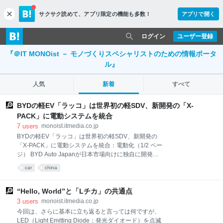
サクサク読めて、
アプリ限定の機能も多数！
アプリで開く
c
l
o
ログイン
ユーザー登録
s
『＠IT MONOist － モノづくりスペシャリストのための情報ポータ
e
ル』
人気
新着
すべて
BYDの軽EV「ラッコ」は世界初の軽SDV、新開発の「X-
PACK」に電動システムを統合
7
users
monoist.itmedia.co.jp
BYDの軽EV「ラッコ」は世界初の軽SDV、新開発の
「X-PACK」に電動システムを統合：電動化（1/2 ペー
ジ） BYD Auto Japanが日本市場向けに独自に開発し
た軽自動車タイプのEV「BYD RACCO（ビーワイディ
car
china
ー ラッコ）」を発表。満充電からの走行距離が210km
の「200」と同320kmの「300Plus」「300Premium」
の3グレードを用意しており、200は補助金込みで200
“Hello, World”と「Lチカ」の共通点
万円を切る199万5000円で購入できる。 BYD Auto
3
users
monoist.itmedia.co.jp
Japanは2026年7月28日、東京都内で会見を開き、日
今回は、さらに基本に立ち返ると言っては何ですが、
本市場向けに独自に開発した軽自動車タイプのEV（電
LED（Light Emitting Diode：発光ダイオード）を点滅