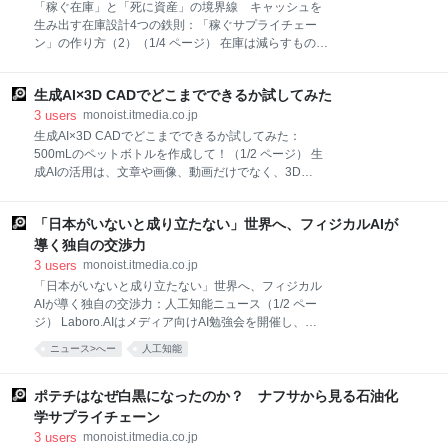
「浴室暖房・換気・乾燥機」の一部製品で不具合があ
「稼ぐ在庫」と「死に資産」の境界線 キャッシュを
り、まれに製品内部から発火する可能性があるとし
生み出す在庫設計4つの鉄則：「稼ぐサプライチェー
て、リコールを発表した。経済産業省のWebサイトで
ン」の作り方（2）（1/4 ページ） 在庫は減らすもので
は、重大製品事故を契機としたリコール製品として公
はなく、設計するもの――。本連載では、実践的な知
表されている。 対象は「BS-141H」「BS-141SH」
見をもとに「稼ぐサプライチェーン」の構築法を解き
「BS-141EH-CX」の一部製品で、製造期間は2006年3
生成AI×3D CADでどこまでできるか試してみた
明かします。第2回となる今回は、在庫を「形を変え
月～2007年6月。対象台数は合計1万9271台で、後継
たキャッシュ」として捉えるB／S視点からさらに踏み
3
users
monoist.itmedia.co.jp
機種への無償交換で対応する。 同社
込み、会社のキャッシュを最大化する「在庫設計」の
生成AI×3D CADでどこまでできるか試してみた：
4つの実践ポイントと、稼ぐためのマネジメント手法
500mLのペットボトルを作成して！（1/2 ページ） 生
を取り上げます。 はじめに：その「在庫削減」は、本
成AIの活用は、文章や画像、動画だけでなく、3D
当に会社を強くしているか 「在庫を減らせ」。製造業
CADの分野にも広がり始めています。自然言語で指示
の経営会議や改善活動の現場で、繰り返し語られる言
するだけで、3Dモデルのたたき台を作成できる環境も
葉です。もちろん、在庫そのものが悪いわけではあり
「日本がいないと成り立たない」世界へ、フィジカルAIが
登場しつつあります。今回はAutodesk Fusionの
ません。在庫はB／S（貸借対照表）上の資産でありな
「Autodesk Assistant」を使い、ペットボトルの3Dモ
導く独自の交渉力
がら、企業のキャッシュを固定化する存在でもありま
デル作成を試しながら、生成AI×3D CADの可能性と課
3
users
monoist.itmedia.co.jp
す。過剰在庫は、資金繰りを圧迫し、倉庫スペースを
題を紹介します。 近年、生成AI（人工知能）の進化は
「日本がいないと成り立たない」世界へ、フィジカル
埋め、将来的な値
目覚ましく、文章生成や画像生成だけでなく、3D
AIが導く独自の交渉力：人工知能ニュース（1/2 ペー
CADの分野にも変化をもたらし始めています。X（旧
ジ） Laboro.AIはメディア向けAI勉強会を開催し、
Twitter）やYouTubeなどでも、「AIに指示しただけで
2026年の業界トレンドや、日本の生存戦略となる次世
ニュース>へー
人工知能
3Dモデルができた」「テキストからCADモデルを生成
代AIの動向を解説した。「SaaSの死」に伴うソフトウ
できた」「設計者の仕事が変わるかもしれない」とい
ェア開発の変化や、グローバルなエコシステムで不可
った投稿を目にする機会が増えてきました。 こ
欠性を目指す「フィジカルAI」としての勝ち筋を語
ポテチはなぜ白黒になったのか？ ナフサから見る石油化
る。 AI（人工知能）を巡る開発競争の潮目が、大きく
学サプライチェーン
変わりつつある。これまでは大規模言語モデル
3
users
monoist.itmedia.co.jp