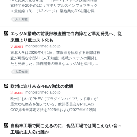
AIで脱属人化を加速！ 日本ペイントGが技術情報検
き立っている。さまざまな業種業態の企業が、あらゆ
索時間を20分の1に：マテリアルズインフォマティク
るビジネスシーンでこの生成AI（人工知能）を使いこ
ス最前線（8）（1/3 ページ） 製造業のDXを阻む属人
なし、圧倒的な優位性を築こうと競い合っている。そ
化の壁。日本ペイントコーポレートソリューションズ
人工知能
れらの主導権を巡る「大騒ぎ」の様相は、もはや一時
は、生成AIを活用した技術検索システム「Ai-Tech」を
的なブームとしての「バズワード」を完全に超え、社
構築し、この課題を解消した。20年稼働した旧システ
会の構造を根底から書き換え始めたと言っても過言で
ムを刷新し、技術検索にかかる時間を最大20分の1へ
エッジAI搭載の前眼部検査機で白内障など早期発見へ、従
はないだろう。 ⇒連載『武田一城の「製品セキュリテ
劇的に短縮。こうした成果を生んだAIの活用方法とは
来機より低コスト化も
ィ」進
――。 国内のメーカーでは、製品のニーズの多様化や
3
users
monoist.itmedia.co.jp
開発期間短縮の影響で、扱う素材の高品質化と開発ス
東北大学は2026年4月1日、前眼部を観察する細隙灯検
ピードの向上が求められている他、海外拠点でも国内
査が可能な小型AI（人工知能）搭載システムの開発し
製品と同様の品質を実現することが必要となってい
たと発表した。独自開発の軽量なエッジAIを採用し、
る。しかし、研究者や技術者のノウハウに依存したこ
通信環境のない医療過疎地域や災害時でも高度な補助
れまでの手法では対応が難しい状況だ。 解決策の1つ
人工知能
診断を可能にした。 白内障や緑内障のリスクとなる狭
として、材料開発の速度と精度を向上させるために、
隅角などの前眼部疾患は、視力障害の主要な原因とな
マテリアルズインフォマティクス（MI）やプロセスイ
る。しかし、その診断には、高額な大型装置と専門医
欧州に迫り来るPHEV淘汰の危機
の熟練した技術が必要だった。 今回開発したシステム
3
users
monoist.itmedia.co.jp
は、デバイス内で完結するエッジAIが高度な医療機器
欧州においてPHEV（プラグインハイブリッド車）が
に匹敵する精度で撮影し、状態を数値化する。これに
重大な転換点を迎えている。欧州委員会がPHEVの
より、専門的な知識がなくても安定した検査結果を得
CO2排出量算定方法を2025年および2027年の2段階で
られる。また、従来の検査で用いる細隙灯顕微鏡と比
変更する規制を導入しており、2027年以降は、PHEV
較して、約6分の1の低コスト化が可能となる。 検査者
のCO2排出量がガソリン車やHEVと同等、あるいは車
が自身で操作できる自撮り機能を備えており、専門医
自動車工場で聞こえるのに、食品工場では聞こえない音～
種によってはHEVを上回るCO2排出量と評価される可
が不在の健診施設や福祉施設、駅、商業施設といった
能性が高く、環境対応車としての優位性は失われる。
工場の主人公は誰か
公共空間でのスクリーニングが可能になる。スリット