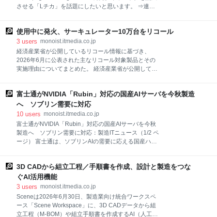
気自動車）「BYD RACCO（ビーワイディー ラッ
させる「Lチカ」を話題にしたいと思います。 ⇒連載
コ）」（以下、RACCO）を日本国内の正規販売店で
「空間伝送で学ぶ光通信入門」バックナンバー 400ペ
発売すると発表した。満充電からの走行距離が210km
ージ超の書籍を執筆することになった原動力とは 筆者
の「200」と同320kmの「300Plus」「300Premium」
使用中に発火、サーキュレーター10万台をリコール
の記事は主に組み込み技術者に向けて書いているので
すが、なぜまた「Lチカ」を話題にしなければならな
3
users
monoist.itmedia.co.jp
いのかと疑問をもつ読者もいらっしゃるでしょう。 少
経済産業省が公開しているリコール情報に基づき、
し話は長くなるのですがお付き合いください。坂井弘
2026年6月に公表された主なリコール対象製品とその
亮氏という方の著書の一つに「ハロー“Hello, World”
実施理由についてまとめた。 経済産業省が公開してい
OSと標準ライブラリのシゴトとしくみ」なるものがあ
るリコール情報に基づき、2026年6月に公表された主
ります（図1）。坂井氏がこの本を書こうとした動機
なリコール対象製品とその実施理由をまとめた。対象
は“不満”なんですね。400ページを超える書籍ですか
富士通がNVIDIA「Rubin」対応の国産AIサーバを今秋製造
製品の詳細情報については、本文内に記載の関連リン
ら、どれほどの“不満”があったのか。かなり熱いエモ
クから確認できる。 また、対象製品を所有している場
へ ソブリン需要に対応
ーションがあったのだと思います。 それで坂井氏は何
合は、速やかに使用を停止し、各事業者の指示に従っ
10
users
monoist.itmedia.co.jp
に対して“不満”があ
て対応してほしい。 ⇒ 先月のリコール情報はこちら
富士通がNVIDIA「Rubin」対応の国産AIサーバを今秋
サーキュレーターの使用中に発火する恐れ パン・パシ
製造へ ソブリン需要に対応：製造ITニュース（1/2 ペ
フィック・インターナショナル・トレーディングは
ージ） 富士通は、ソブリンAIの需要に応える国産ハイ
2026年6月25日、「ドン・キホーテ」および「アピ
エンドAIサーバやオンプレミス向け生成AI基盤を公開
タ・ピアゴ」の全店舗で販売したサーキュレーター
した。国内工場での一貫生産が特徴だ。2026年秋には
「mononics 3Dスイングサーキュレーター嵐」（販売
3D CADから組立工程／手順書を作成、設計と製造をつな
NVIDIAの最新GPU「Rubin」対応の新モデルの製造開
期間：2021年5月～2026年6月）について、使用中に
始であると明かした。 富士通は2026年7月14日、デー
ぐAI活用機能
発火する事象が発生したことを受け、リコールを発
タやAI（人工知能）時代の企業変革をテーマとした同
3
users
monoist.itmedia.co.jp
社のイベント「Fujitsu Experience Day 2026」（一般
Sceneは2026年6月30日、製造業向け統合ワークスペ
公開：同月15～16日、TAKANAWA GATEWAY
ース「Scene Workspace」に、3D CADデータから組
Convention Center）の開催に先駆けてメディア見学
立工程（M-BOM）や組立手順書を作成するAI（人工知