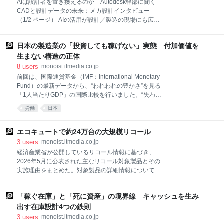
AIは設計者を置き換えるのか Autodesk幹部に聞く
トレーニング支援サービス」を開始することを発表し
CADと設計データの未来：メカ設計インタビュー
た。 “着る”歩行支援ロボットを2021年夏に発売へ、人
（1/2 ページ） AIの活用が設計／製造の現場にも広が
の動作を見極めて正しく支援 人に優しいウェアラブル
る中、CADの操作や設計者の役割はどう変わるのか。
ロボットの開発を推進する信州大学発のベンチャー企
米Autodesk 製品開発／製造ソリューション担当エグゼ
業であるAssistMotion（以下、アシストモーション）
日本の製造業の「投資しても稼げない」実態 付加価値を
クティブバイスプレジデントのジェフ・キンダー氏
は2020年10月28日、ビジネスイン
に、AIが設計業務にもたらす変化、AI時代に求められ
生まない構造の正体
る設計データの在り方、そして同社が描く設計／製造
8
users
monoist.itmedia.co.jp
ワークフローの将来像を聞いた。 製造業における
前回は、国際通貨基金（IMF：International Monetary
AI（人工知能）活用は、これまで定型作業の自動化や
Fund）の最新データから、“われわれの豊かさ”を見る
作業時間の短縮といった用途を中心に広がってきた。
「1人当たりGDP」の国際比較を行いました。“失われ
設計業務でいえば、CAD操作の補助、設計情報の検
た30年”の期間で、1人当たりGDPは、為替レート換算
労働
日本
索、繰り返し作業の自動化／効率化など、個別タスク
値でも購買力平価換算値でも相対的に日本の立ち位置
を対象とした活用が中心であった。 一方、生成AIやAI
は低下してきた様子が見られました。 今回は、経済協
エージェントの進化により、AIの適用範囲は個別作業
力開発機構（OECD）のデータベースを基に、日本製
エコキュートで約24万台の大規模リコール
の効率化にとどまらず、設計から製造までのワー
造業の「付加価値と投資の関係」について紹介しま
3
users
monoist.itmedia.co.jp
す。 ⇒連載「小川製作所のスキマ時間にながめる経済
経済産業省が公開しているリコール情報に基づき、
データ」のバックナンバーはこちら 国民経済計算
2026年5月に公表された主なリコール対象製品とその
（SNA）における付加価値と投資 われわれの経済活動
実施理由をまとめた。対象製品の詳細情報について
を国際比較できるように体系化された統計が「国民経
は、本文内に記載の関連リンクから確認できる。 ま
済計算（SNA：System of National Accounts）」で
た、対象製品を所有している場合は、速やかに使用を
す。OECDではSNAの構造に基づいて各国の詳細な統
「稼ぐ在庫」と「死に資産」の境界線 キャッシュを生み
停止し、各事業者の指示に従って対応してほしい。 ⇒
計データが集計／公表されています。今回は、この
先月のリコール情報はこちら 浴室暖房機で発火リスク
出す在庫設計4つの鉄則
マックスは2026年5月12日、同社が製造／販売した
3
users
monoist.itmedia.co.jp