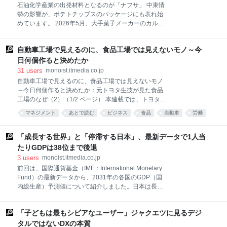
（LLM）のパラメータ数やベンチマークスコアを競う
石油化学産業の出発材料となるのが「ナフサ」 中東情
「モデル単体の性能競争」が注目の中心であった。し
勢の影響が、ポテトチップスのパッケージにも表れ始
かし、現在の主戦場はすでにそこにはない。実社会の
めています。 2026年5月、大手菓子メーカーのカルビ
複雑なシステムを自律制御する「AIエージェント」
ーは、「ポテトチップス」や「かっぱえびせん」など
や、現実の物理空間に直接作用する「フィジカルAI」
一部商品の包装について、使用する印刷インクの色数
へのシフトが急激に進んでいる。 こうしたパラダイム
自動車工場で見えるのに、食品工場では見えないモノ～今
を2色に変更すると発表しました。対象は「うすしお
シフトが進行するなか、オーダーメイドのカスタムAI
味」「コンソメパンチ」「のりしお」などで、カラー
日何個作ると決めたか
包装の在庫がなくなり次第、5月25日以降の出荷分か
31
users
monoist.itmedia.co.jp
ら順次切り替わるとされています。 背景にあるのが、
自動車工場で見えるのに、食品工場では見えないモノ
原油／ナフサの調達懸念です。ホルムズ海峡の事実上
～今日何個作ると決めたか：元トヨタ生技が見た食品
の封鎖により海上輸送が制限されており、石油を原料
工場のなぜ（2）（1/2 ページ） 本連載では、トヨタ自
とした化学製品のサプライチェーンに乱れが生じてい
動車で16年間、生産技術／現場改善に携わった筆者
マネジメント
あとで読む
ビジネス
食品
自動車
労働
ます。 ポテトチップスといった実際の商品は、中身だ
が、食品工場で感じる「自動車工場では当たり前なの
けで成り立っているわけではありません。店頭に並ぶ
技術
考え方
に、食品工場にはないこと」を軸に、現場の生産性な
ための包装フィルム、そこに印刷されるインク、物流
どに悩む食品製造業の経営者に向けて“問い”を投げか
「成長する世界」と「停滞する日本」、最新データで1人当
に使われる資材など、周辺には多くの石油由来の化学
け、改善のヒントを探ります。今回の問いは「あなた
たりGDPは38位まで後退
製品が関わっていま
の工場では今日、何個作ると決めましたか」。 改善の
3
users
monoist.itmedia.co.jp
土壌を確かめる問い 連載の第1回で書いた通り、私は
前回は、国際通貨基金（IMF：International Monetary
40歳でトヨタ自動車を飛び出した。食品や物流など、
Fund）の最新データから、2031年の各国のGDP（国
「モノが違ってもよく改善できるね」といわれるが、
内総生産）予測値について紹介しました。日本は長く
原則は変わらない。前職で教わったのは方法ではなく
バブル崩壊の影響を引きずっていましたが、最近は物
思想だ。それを試行錯誤しながら実現していくだけで
価も上がりGDPも拡大傾向にあります。しかし、人口
ある。 トヨタ自動車の改善というと、ストップウォッ
「子どもは最もシビアなユーザー」ジャクエツに見るデジ
減少が進んでいることから、徐々に世界の国々に抜か
チ片手に1秒を絞り出す「人」の改善をイメージされ
されてきている傾向が見られます。 さて、今回は“総
タルではないDXの本質