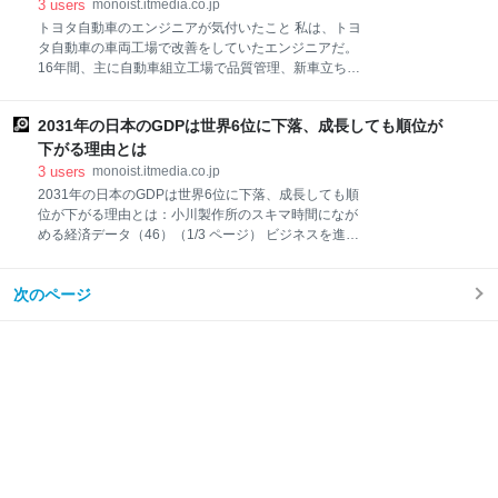
欧州において、PHEV（プラグインハイブリッド車）
3
users
monoist.itmedia.co.jp
光を当ててス
が重大な転換点を迎えている。環境NGOなどの指摘を
トヨタ自動車のエンジニアが気付いたこと 私は、トヨ
受けて欧州委員会が調査した結果、CO2排出量に関す
タ自動車の車両工場で改善をしていたエンジニアだ。
る公称値と実走行時の乖離（かいり）が平均3.5倍に達
16年間、主に自動車組立工場で品質管理、新車立ち上
することが判明した。 背景には、PHEVの多くのユー
げ、レイアウト工事などを担当していた。そして、40
ザーが充電を行わずエンジン主体で走行している実態
歳の時にトヨタ自動車を辞めた。 きっかけは2つあ
がある。このため、欧州委員会は実走行データを重視
2031年の日本のGDPは世界6位に下落、成長しても順位が
る。 1つ目は購入部品担当のとき、苦しい状況で経営
した規制体系へ移行し、PHEVのCO2排出量算定方法
する中小企業に、社員のままでは何もしてあげられな
下がる理由とは
を、2025年および2027年の2
かったことだ。歯がゆい思いをした。 2つ目は、トヨ
3
users
monoist.itmedia.co.jp
タ自動車の歴史を改めて調べたときだ。この巨大企業
2031年の日本のGDPは世界6位に下落、成長しても順
は、もともとは私と同世代の技術者が立ち上げたベン
位が下がる理由とは：小川製作所のスキマ時間になが
チャーだった。社内の創業記念館で、その事実が強烈
める経済データ（46）（1/3 ページ） ビジネスを進め
に突き刺さり、安定を捨てられない自分が恥ずかしく
る上で、日本経済の立ち位置を知ることはとても大切
なった。挑戦せずにこの人生を終えられない。飛び出
です。本連載では「スキマ時間に読める経済データ」
して自分のスキルを世の中に役立てたい。そう思って
次のページ
をテーマに、役立つ情報を皆さんと共有していきま
始めた工場改善の仕事である。 当初は自動車関連の工
す。国際通貨基金の最新データから、2031年の各国の
場からの依頼が中心になると思っていた。ところが意
GDP予測値について紹介します。
外にも、食品工場から