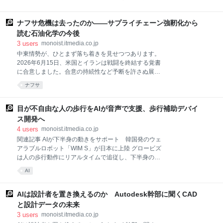
会を実施した。会場ではセミナーに加えて、テクノロ
能）活用機能を、β機能として搭載したと発表した。
ジーや経営基盤、生活体験の変革などに分類された44
デンソーの工機部と共同開発したもので、設計、生産
の展示を披露する。国内で一貫製造するAIサーバや、
ナフサ危機は去ったのか――サプライチェーン強靭化から
技術、製造の連携を1つの基盤でつなぐ。 Scene
2026年秋に製
Workspaceは、3D CADデータを起点に、組立設計か
読む石油化学の今後
ら現場運用までを1つのワークスペースでつなぐ業務
3
users
monoist.itmedia.co.jp
基盤だ。製品設計で作成した3D CADデータを設計、
中東情勢が、ひとまず落ち着きを見せつつあります。
生産技術、製造の各部門でレビューし、課題を一元管
2026年6月15日、米国とイランは戦闘を終結する覚書
理できる。さらに、3Dの組立工程やM-BOMの作成、
に合意しました。合意の持続性など予断を許さぬ展開
組立工程のレビュー、組立手順書の生成、試作や量産
は続いていますが、覚書によれば、事実上封鎖してい
ナフサ
試作時のフィードバック収集までを支援する。 今回搭
たホルムズ海峡も、順次開放に向かうとされていま
載したAI活用機能は、設計後に発生する組立の工程検
す。 原油の国際相場は、一時の100ドル越から70～90
討や指示書作成を支援するものだ。従来、熟練者が3D
ドル台へと後退。塗料や溶剤で起きていた流通の目詰
目が不自由な人の歩行をAIが音声で支援、歩行補助デバイ
モデルを確認しな
まりも、解消に向かっています。供給不安はやわら
ス開発へ
ぎ、相場は落ち着きを取り戻しつつあるといえそうで
4
users
monoist.itmedia.co.jp
す。 もちろん、戦闘が止まることと、物流が平時へ戻
関連記事 AIが下半身の動きをサポート 韓国発のウェ
ることは、同時ではありません。 船舶の往来が平時の
アラブルロボット「WIM S」が日本に上陸 グロービズ
ペースに戻るのには時間がかかり、原油価格が下がっ
は人の歩行動作にリアルタイムで追従し、下半身の動
ても、製品価格がすぐに下がるわけではありません。
きをサポートする韓国発のウェアラブルロボット
企業の手元には高値で仕入れた原料在庫が残り、先安
AI
「WIM S」の体験会を開催し、同ロボットの機能やユ
観から発注を手控える、買い控えの反動にも注意が要
ースケースについて説明した。 「歩くトレーニング」
ります。 しばらくは、こうした後遺症に気を配る必要
をロボットが支援、パナソニックが新サービス開始 パ
AIは設計者を置き換えるのか Autodesk幹部に聞くCAD
があるものの、
ナソニックは2021年4月27日、歩行に不安を抱える人
と設計データの未来
向けのトレーニングを支援する歩行トレーニングのロ
3
users
monoist.itmedia.co.jp
ボットの量産モデルを開発し同ロボットによる「歩行