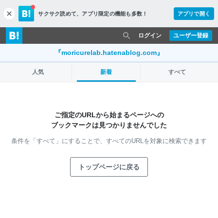
サクサク読めて、
アプリ限定の機能も多数！
アプリで開く
c
l
o
ログイン
ユーザー登録
s
e
『moricurelab.hatenablog.com』
人気
新着
すべて
ご指定のURLから始まるページへの
ブックマークは見つかりませんでした
条件を「すべて」にすることで、
すべてのURLを対象に検索できます
トップページに戻る