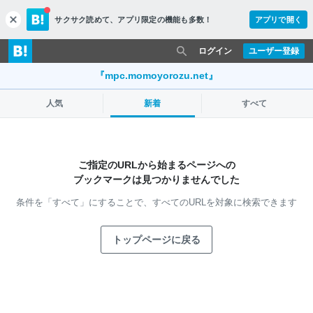
サクサク読めて、
アプリ限定の機能も多数！
アプリで開く
c
l
o
ログイン
ユーザー登録
s
e
『mpc.momoyorozu.net』
人気
新着
すべて
ご指定のURLから始まるページへの
ブックマークは見つかりませんでした
条件を「すべて」にすることで、
すべてのURLを対象に検索できます
トップページに戻る