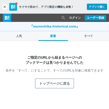
サクサク読めて、
アプリ限定の機能も多数！
アプリで開く
c
l
o
ログイン
ユーザー登録
s
e
『munechika-historical.com』
人気
新着
すべて
ご指定のURLから始まるページへの
ブックマークは見つかりませんでした
条件を「すべて」にすることで、
すべてのURLを対象に検索できます
トップページに戻る