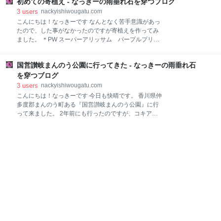
初めての寄植え - なっきーの雨垂れ石を穿つブログ
に、手染した色とりどりの木綿糸を使って模様を生み
出すかがり技法で作られています。 雪の中でも春を告
3
users
nackyishiwougatu.com
げる花「水仙」。 綺麗な花姿と芳香が特徴のその花を
こんにちは！なっきーです なんとなく苦手意識があっ
手まりで表現しました。 花の中心は六角形できゅっと
たので、した事がなかったのですが寄植えを作ってみ
入れ、花びらは三角形、葉は巻きかがりの応用でかが
ました。 ＊PW スーパーアリッサム パープルプリン
っています。 単純は模様のようで、かがりも複合的で
セス ＊M&B FLORA 夢みるパンジー ＊サントリーフラ
ミニマムな美しさのある水仙の手まりです。 最後まで
ワーズ ウィンティー ライムグリーン ウィンティー
読んでいただき、ありがとうございます。 にほんブロ
国営讃岐まんのう公園に行ってきた - なっきーの雨垂れ石
は寒い時季から成長して春まで綺麗に咲いてくれま
グ村
す。 nackyishiwougatu.com 今はバランスが悪いので
を穿つブログ
すが、ウィンティーは成長すれば高さが出るのでもっ
3
users
nackyishiwougatu.com
とおしゃれな寄植えになるはずですwww 本当はヒュー
こんにちは！なっきーです 今日も快晴です。 香川県仲
ケラ(カラーリーフ)も植えたかったのですが、ホーム
多度郡まんのう町ある『国営讃岐まんのう公園』に行
センターに売ってませんでした。 ツボサンゴ（ヒュー
って来ました。 2年前にも行ったのですが、コキアが
ケラ）‘ベリースムーシー’(PVP) 価格: 440 円楽天で詳
枯れていたのでリベンジで見て来ました。 コキアの赤
細を見る ツボサンゴ（ヒューケラ）‘エレクトラ’(PVP)
い部分は葉っぱです。 9～11月にかけて緑の葉っぱが
価格: 440 円楽天で詳細を見る ツボサンゴ（ヒューケ
赤く染まり、きれいな紅葉した姿を楽しむことができ
ラ）‘レックス ライム’ 価格: 440 円
るんですね。 コスモスも綺麗に咲いていました。 『花
竜の道』には合計25万本咲いているそうです。 最もポ
ピュラーな品種、センセーション カップケーキという
品種は、カップ状の花が特徴 あかつき レモンブライト
昼食は、『山内』に行きました。 夫は、あつあつ(麺
も汁も熱い) 私は、ひやあつ(麺は冷たい、汁は熱い) 麺
はこしがなかり強めです。 汁はいりこだしがしっかり
効いていました。 香川のうどん屋は、日曜定休が結構
多いです。 観光で来られる方は、事前にチェックをさ