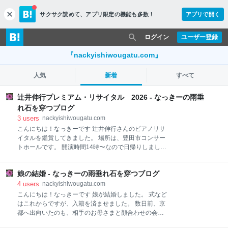
サクサク読めて、
アプリ限定の機能も多数！
アプリで開く
c
l
o
ログイン
ユーザー登録
s
e
『nackyishiwougatu.com』
人気
新着
すべて
辻󠄀井伸行プレミアム・リサイタル 2026 - なっきーの雨垂
れ石を穿つブログ
3
users
nackyishiwougatu.com
こんにちは！なっきーです 辻󠄀井伸行さんのピアノリサ
イタルを鑑賞してきました。 場所は、豊田市コンサー
トホールです。 開演時間14時〜なので日帰りしまし
た。 8年前（2018年）、香川県民ホール（レグザムホ
ール）で鑑賞したことがあったので、今回は2回目で
娘の結婚 - なっきーの雨垂れ石を穿つブログ
す。 その時は結構、前の方の席だったので、見上げる
ようだったのですが、今回はバルコニー席です。 ホー
4
users
nackyishiwougatu.com
ルも立派なんですよ。 装飾の美しい立派なパイプオル
こんにちは！なっきーです 娘が結婚しました。 式など
ガン 照明もオシャレで素敵🤩 私が大好きなシューマン
はこれからですが、入籍を済ませました。 数日前、京
の『子供の情景』 「印象主義」ドビュッシーならでは
都へ出向いたのも、相手のお母さまと顔合わせの会食
の『喜びの島』 自らが超絶技巧ピアニストだったリス
でした。 鴨川のほとりにある先斗町界隈、京懐石のお