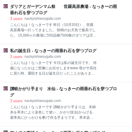
ト『スペイン狂詩曲』 言葉にならない感動 心が震えま
店でした。 細長い路地は京都ならではですね。 食事
した 予定曲の演奏画終わっても、鳴り止まない拍手👏
ダリアとガーデンマム祭 世羅高原農場 - なっきーの雨
中、ちょっとしたハプニングがあったのですが、かえ
アンコール曲 ・ドビッシー『月の光』 ・セヴィラック
ってうちとける会食になり、とても楽しいひとときを
垂れ石を穿つブログ
『ロマンティックなワルツ』 ・リスト『超絶技巧練習
過ごせました。 鴨川 昨日の雨で水の勢いが凄かった！
3
users
nackyishiwougatu.com
曲 第10番』 ・リスト『ラ・カ
京都駅は、国内外大勢の人達でごった返してました。
こんにちは！なっきーです 昨日（10月20日）、世羅
新幹線ホームに、カチカチのアイスが売ってる自販機
高原農場へ行ってきました。 快晴のお天気で最高でし
発見！ 車内販売がなくなったんですよね（グリーン車
た。 15,000㎡の農場に550品種7500株のダリアは圧
除く） それと、おたべの自販機もあったんです。 京都
巻！！ 想像以上の規模でダリアの花を満喫しました。
ならではですねー 記入した婚姻届を持った二人の写真
ダリア花畑へ行くまでの小道にも綺麗に咲いていま
がLINEできました。 知らなかったのですが、今どきの
私の誕生日 - なっきーの雨垂れ石を穿つブログ
す。 少し歩いていくと、 こんな広いダリア畑を見たの
婚姻届ってキャラクターものとか、カラフルな用紙が
は初めてです。 感動～！！ 『母のぬくもり』 鮮やか
3
users
nackyishiwougatu.com
あるようです。 役所提出用の他に、記念用婚姻届、
なオレンジ色です。 『うたげ』 ブローチみたいな可愛
こんにちは！なっきーです 今日は私の誕生日です。 何
さ。 『花衣』 優しい色合いのグラデーションが綺麗で
歳になったかはご想像にお任せしますwww 母がサ高住
す。 『ホーリードレス』 涼やかな白で見事な大輪咲き
に居た時、通院する日が誕生日だったことがありまし
です。 『ブラックムーン』 深紅の大輪咲きです。
た。 私が産まれた日の話になって、 母は「お父さんに
『兎餅』 2021年に広島在住の人が命名したようで
『男の子が良かったんじゃない？』と聞いたら、『そ
す。 淡いピンクが可愛らしい兎のようですね。 『千秋
讃岐かがり手まり 水仙 - なっきーの雨垂れ石を穿つブロ
んなことない』と言われてホッとした」 私は両親から
満月』 大きな満月のような大輪咲きです。 『大銀河』
みれば決して親孝行な娘ではなかったような気がしま
グ
超巨大輪の鮮やかな黄色です。 超巨大輪咲きは顔より
す。 一人っ子なのに遠くに嫁いでしまった。 今更です
3
users
nackyishiwougatu.com
大きい！！ 花の重さで俯
が申し訳ない事をしたなと痛感しています。 「誕生日
こんにちは！なっきーです 讃岐かがり手まりは、木綿
おめでとう」と言われる今日ですが、同時に産んでく
糸を草木により染色して使い、かがり技法(からげる、
れた両親に感謝したいと思います。 最後まで読んでい
基準糸にひっかける事)で作る手まりです。 草木染め
ただき、ありがとうございます。 にほんブログ村
ならではの、落ち着いた温かみのある風合いが特徴で
す。 もみ殻を芯材として木綿糸を巻きつけた土台まり