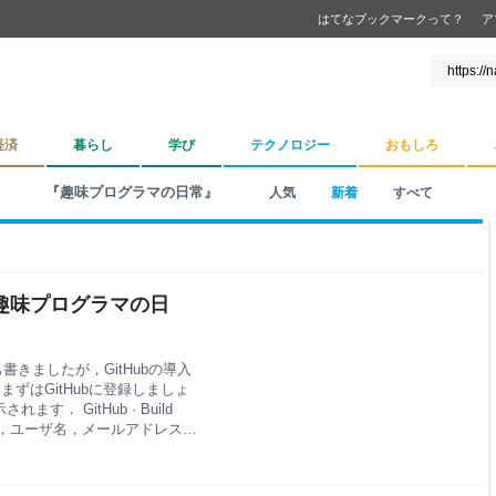
はてなブックマークって？
ア
経済
暮らし
学び
テクノロジー
おもしろ
『趣味プログラマの日常』
人気
新着
すべて
法 - 趣味プログラマの日
も書きましたが，GitHubの導入
まずはGitHubに登録しましょ
． GitHub · Build
録フォームに，ユーザ名，メールアドレス，
のボタンを押せば登録完了です！ 本当
が完了したら，自分のトップペ
たら画面右の方にある"New