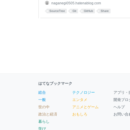
repository"ボタン（下図参照）を押すとリポ
naganegi0505.hatenablog.com
面では Repository name → 作りたいリポジトリ名
SourceTree
Git
GitHub
Share
はてなブックマーク
総合
テクノロジー
アプリ・
一般
エンタメ
開発ブロ
世の中
アニメとゲーム
ヘルプ
政治と経済
おもしろ
お問い合
暮らし
学び