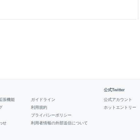
ジトリ作成画面に移ります． 作成画
 Description → リ
公式Twitter
拡張機能
ガイドライン
公式アカウント
グ
利用規約
ホットエントリー
プライバシーポリシー
わせ
利用者情報の外部送信について