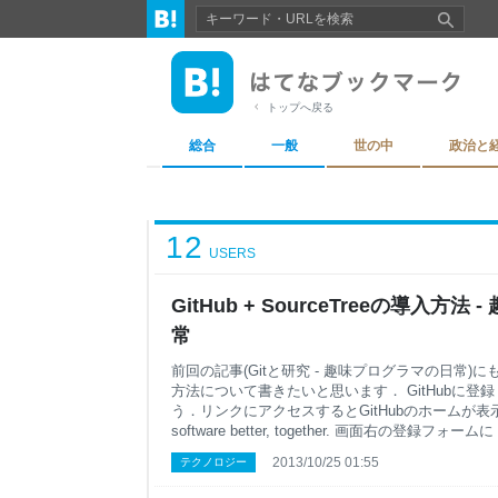
トップへ戻る
総合
一般
世の中
政治と
12
USERS
GitHub + SourceTreeの導入方
常
前回の記事(Gitと研究 - 趣味プログラマの日常)に
方法について書きたいと思います． GitHubに登録 
う．リンクにアクセスするとGitHubのホームが表示されます
software better, together. 画面右の登
パスワードを入力して，"Sign up for free"
2013/10/25 01:55
テクノロジー
に簡単です！！ リモートリポジトリの作成 登録
ージが表示されるはずです． ↓こんな感じ そうし