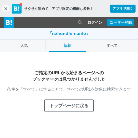
サクサク読めて、
アプリ限定の機能も多数！
アプリで開く
c
l
o
ログイン
ユーザー登録
s
e
『nahundfern.info』
人気
新着
すべて
ご指定のURLから始まるページへの
ブックマークは見つかりませんでした
条件を「すべて」にすることで、
すべてのURLを対象に検索できます
トップページに戻る