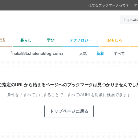
はてなブックマークって？
ア
経済
暮らし
学び
テクノロジー
おもしろ
『naka88ta.hatenablog.com』
人気
新着
すべて
ご指定のURLから始まるページへの
ブックマークは見つかりませんでし
条件を「すべて」にすることで、
すべてのURLを対象に検索できます
トップページに戻る