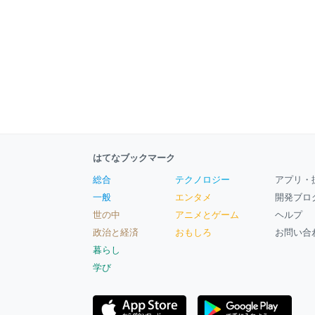
はてなブックマーク
総合
テクノロジー
アプリ・
一般
エンタメ
開発ブロ
世の中
アニメとゲーム
ヘルプ
政治と経済
おもしろ
お問い合
暮らし
学び