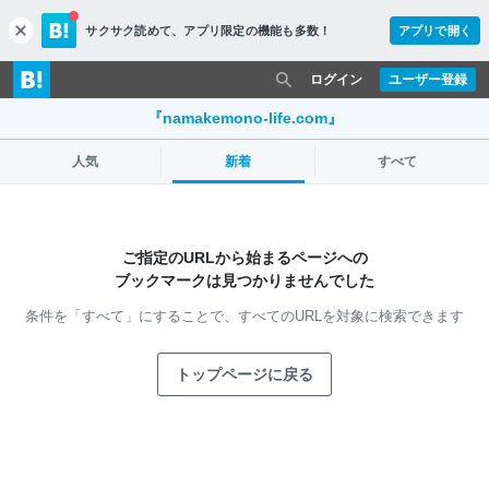
サクサク読めて、
アプリ限定の機能も多数！
アプリで開く
c
l
o
ログイン
ユーザー登録
s
e
『namakemono-life.com』
人気
新着
すべて
ご指定のURLから始まるページへの
ブックマークは見つかりませんでした
条件を「すべて」にすることで、
すべてのURLを対象に検索できます
トップページに戻る