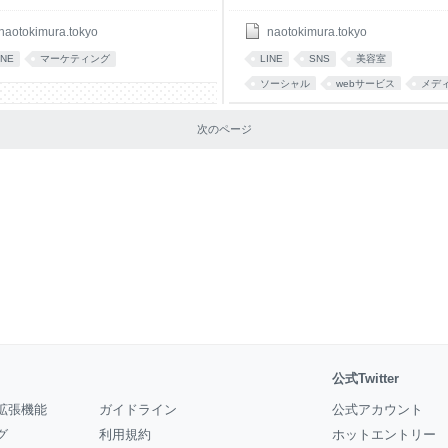
naotokimura.tokyo
naotokimura.tokyo
INE
マーケティング
LINE
SNS
美容室
ソーシャル
webサービス
メデ
チャンス
事例
あとで読む
次のページ
twitter
公式Twitter
拡張機能
ガイドライン
公式アカウント
グ
利用規約
ホットエントリー