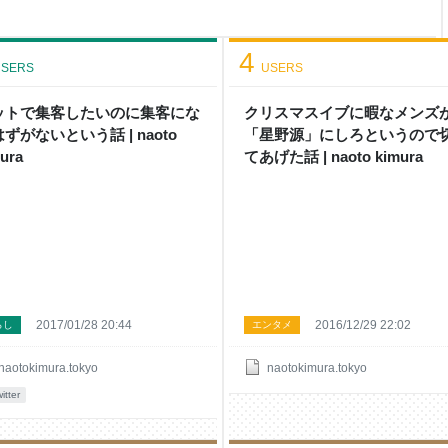
、取引履歴がどうも分かりづら
感じで、年間損益の報告書とか
ましたー。 ありませんー。 全
4
SERS
USERS
ットで集客したいのに集客にな
クリスマスイブに暇なメンズ
ずがないという話 | naoto
「星野源」にしろというので
ura
てあげた話 | naoto kimura
2017/01/28 20:44
2016/12/29 22:02
らし
エンタメ
naotokimura.tokyo
naotokimura.tokyo
itter