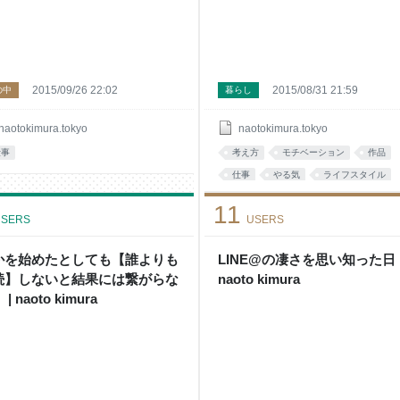
2015/09/26 22:02
2015/08/31 21:59
の中
暮らし
naotokimura.tokyo
naotokimura.tokyo
仕事
考え方
モチベーション
作品
仕事
やる気
ライフスタイル
生活
人間
11
SERS
USERS
かを始めたとしても【誰よりも
LINE@の凄さを思い知った日 
続】しないと結果には繋がらな
naoto kimura
| naoto kimura