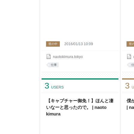
2016/01/13 10:09
世の中
世
naotokimura.tokyo
仕事
3
3
USERS
U
【キャプチャー御免！】ほんと凄
僕
いなーと思ったので。 | naoto
| n
kimura