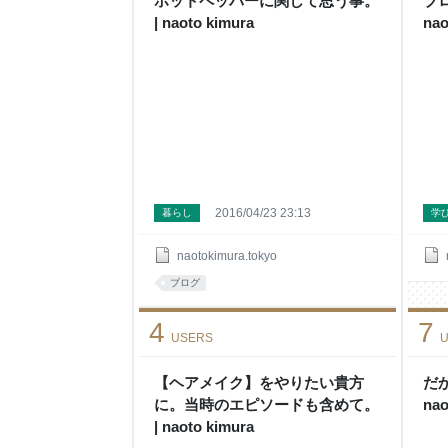
ホットペッパーに関して思う事。
ブ
| naoto kimura
nao
2016/04/23 23:13
暮らし
学
naotokimura.tokyo
ブログ
4
7
USERS
U
【ヘアメイク】をやりたい貴方
だ
に。当時のエピソードも含めて。
nao
| naoto kimura