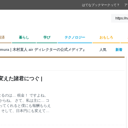
はてなブックマークって？
ア
経済
暮らし
学び
テクノロジー
おもしろ
 kimura | 木村直人 air ディレクターの公式メディア』
人気
新着
えた諸君につぐ |
なるのは… 税金！ ですよね。
からね。 さて、私は主に… コ
ってくれると僕にも報酬もらえ
。 そして、日本円にも変えてい
ったり。 課税されるのわかっ
… ただ、今年の損益とかって
安がよぎります。 「まさか、