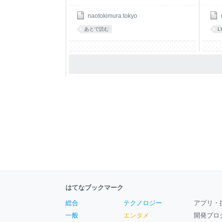
naotokimura.tokyo
あとで読む
L
はてなブックマーク
総合
テクノロジー
アプリ・
一般
エンタメ
開発ブロ