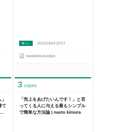
2015/10/24 20:57
暮らし
naotokimura.tokyo
3
USERS
人」
「売上をあげたいんです！」と言
勝て
ってくる人に与える最もシンプル
で簡単な方法論 | naoto kimura