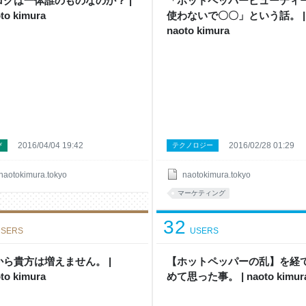
ログは一体誰のものなのか？ |
「ホットペッパービューティ
to kimura
使わないで〇〇」という話。 |
naoto kimura
2016/04/04 19:42
2016/02/28 01:29
び
テクノロジー
naotokimura.tokyo
naotokimura.tokyo
マーケティング
32
SERS
USERS
から貴方は増えません。 |
【ホットペッパーの乱】を経
to kimura
めて思った事。 | naoto kimur