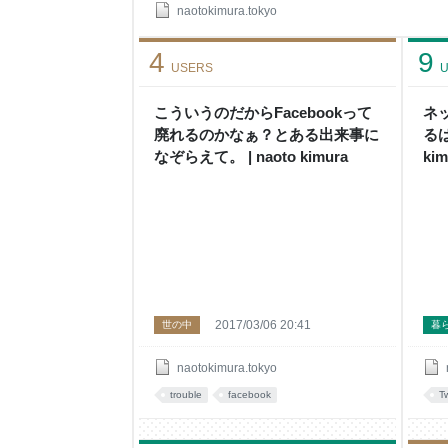
手計算なのでは…」 そう、コインチェックの場合
naotokimura.tokyo
いのでもしや…と… 問い合わせました。 こんな
でますか？と… 嫌な予感はそのままに… はい。き
4
9
部見ていきましょう！死の宣告です。 こんなんと
USERS
U
こういうのだからFacebookって
ネ
廃れるのかなぁ？とある出来事に
るは
なぞらえて。 | naoto kimura
kim
2017/03/06 20:41
世の中
暮
naotokimura.tokyo
trouble
facebook
Tw