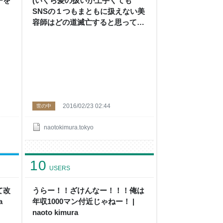
ーを
(いくら髪の扱いが上手くても
SNSの１つもまともに扱えない美
容師はどの道滅亡すると思ってい
る) | naoto kimura
2016/02/23 02:44
世の中
naotokimura.tokyo
10
USERS
て改
うらー！！ざけんなー！！！俺は
a
年収1000マン付近じゃねー！ |
naoto kimura