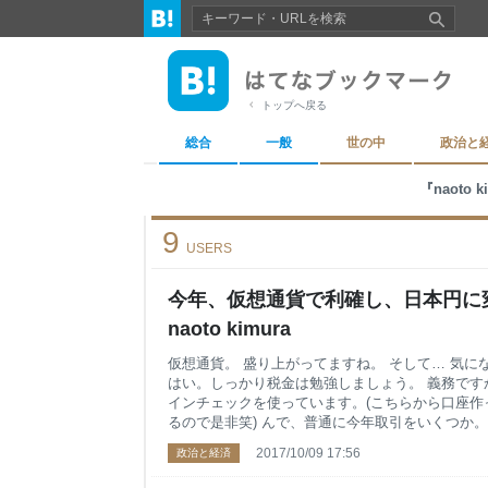
トップへ戻る
総合
一般
世の中
政治と
『naoto
9
USERS
今年、仮想通貨で利確し、日本円に変
naoto kimura
仮想通貨。 盛り上がってますね。 そして… 気に
はい。しっかり税金は勉強しましょう。 義務です
インチェックを使っています。(こちらから口座作
るので是非笑) んで、普通に今年取引をいくつか
ます。 完全に出金してはないものの、買ったり売
2017/10/09 17:56
政治と経済
てたのですが、もうええわ。とある程度割り切りで
ちゃんと一覧化されるのだろうか？ そういった不