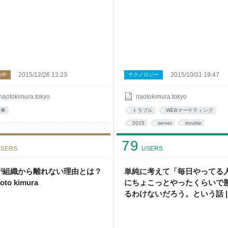
2015/12/26 13:23
2015/10/31 19:47
の中
テクノロジー
naotokimura.tokyo
naotokimura.tokyo
仕事
トラブル
WEBマーケティング
2015
server
trouble
Saved For Later
it
79
SERS
USERS
が組織から離れない理由とは？
単純に考えて「毎日やってる
aoto kimura
にちょこっとやったくらいで
るわけないだろう。という話 |
naoto kimura