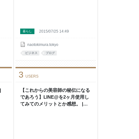
2015/07/25 14:49
暮らし
naotokimura.tokyo
ビジネス
ブログ
3
USERS
|
【これからの美容師の秘伝になる
であろう】LINE@を2ヶ月使用し
てみてのメリットとか感想。 |
naoto kimura