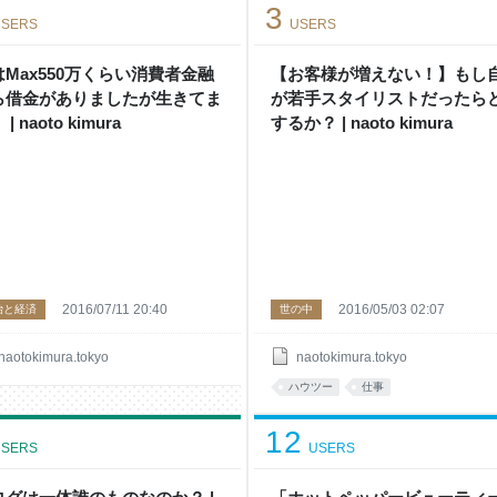
3
SERS
USERS
はMax550万くらい消費者金融
【お客様が増えない！】もし
ら借金がありましたが生きてま
が若手スタイリストだったら
| naoto kimura
するか？ | naoto kimura
2016/07/11 20:40
2016/05/03 02:07
治と経済
世の中
naotokimura.tokyo
naotokimura.tokyo
ハウツー
仕事
12
SERS
USERS