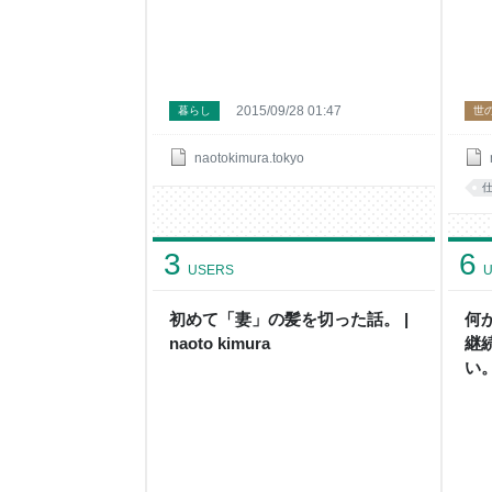
2015/09/28 01:47
暮らし
世
naotokimura.tokyo
3
6
USERS
U
初めて「妻」の髪を切った話。 |
何
naoto kimura
継
い。 