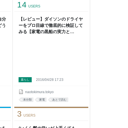
14
USERS
自分
【レビュー】ダイソンのドライヤ
どう
ーをプロ目線で徹底的に検証して
みる【家電の黒船の実力と
は？！】 | naoto kimura
2016/04/28 17:23
暮らし
naotokimura.tokyo
未分類
家電
あとで読む
3
USERS