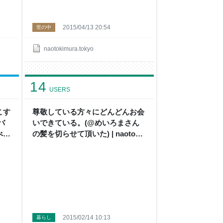
2015/04/13 20:54
世の中
naotokimura.tokyo
14
USERS
こす
尊敬している方々にどんどんお会
バ
いできている。(@めいろまさん
べき
の髪を切らせて頂いた) | naoto
kimura
2015/02/14 10:13
暮らし