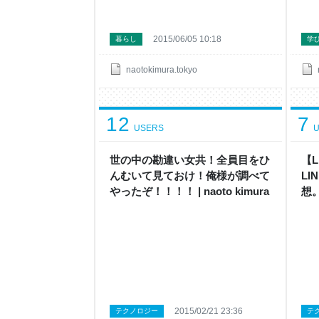
2015/06/05 10:18
暮らし
学
naotokimura.tokyo
12
7
USERS
U
世の中の勘違い女共！全員目をひ
【
んむいて見ておけ！俺様が調べて
L
やったぞ！！！！ | naoto kimura
想
nao
2015/02/21 23:36
テクノロジー
テ