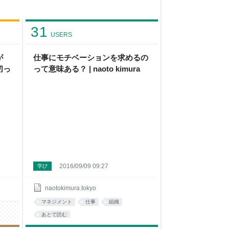
31
USERS
が
仕事にモチベーションを求めるの
切っ
って意味ある？ | naoto kimura
2016/09/09 09:27
学び
naotokimura.tokyo
マネジメント
仕事
組織
あとで読む