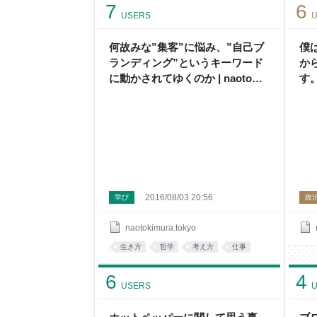
7
6
USERS
U
何故みな”集客”に悩み、”自己ブ
僕
ランディング”というキーワード
か
に動かされてゆくのか | naoto
す。 
kimura
2016/08/03 20:56
学び
政
naotokimura.tokyo
生き方
哲学
考え方
仕事
6
4
USERS
U