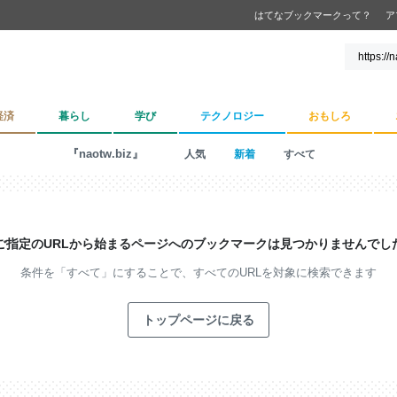
はてなブックマークって？
ア
経済
暮らし
学び
テクノロジー
おもしろ
『naotw.biz』
人気
新着
すべて
ご指定のURLから始まるページへの
ブックマークは見つかりませんでし
条件を「すべて」にすることで、
すべてのURLを対象に検索できます
トップページに戻る