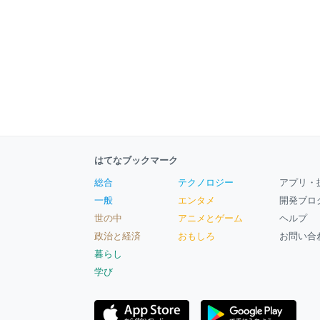
はてなブックマーク
総合
テクノロジー
アプリ・
一般
エンタメ
開発ブロ
世の中
アニメとゲーム
ヘルプ
政治と経済
おもしろ
お問い合
暮らし
学び