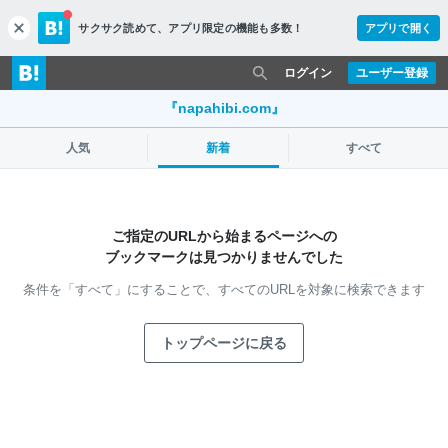
サクサク読めて、
アプリ限定の機能も多数！
アプリで開く
c
l
o
ログイン
ユーザー登録
s
e
『napahibi.com』
人気
新着
すべて
ご指定のURLから始まるページへの
ブックマークは見つかりませんでした
条件を「すべて」にすることで、
すべてのURLを対象に検索できます
トップページに戻る