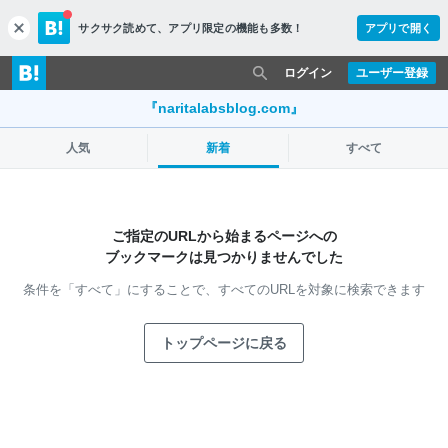
サクサク読めて、
アプリ限定の機能も多数！
アプリで開く
c
l
o
ログイン
ユーザー登録
s
e
『naritalabsblog.com』
人気
新着
すべて
ご指定のURLから始まるページへの
ブックマークは見つかりませんでした
条件を「すべて」にすることで、
すべてのURLを対象に検索できます
トップページに戻る