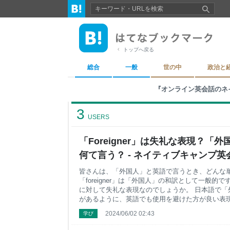
トップへ戻る
総合
一般
世の中
政治と
『オンライン英会話のネ
3
USERS
「Foreigner」は失礼な表現？「
何て言う？ - ネイティブキャンプ英会
の豆知識や情報満載
皆さんは、「外国人」と英語で言うとき、どんな
「foreigner」は「外国人」の和訳として一般
に対して失礼な表現なのでしょうか。 日本語で「
があるように、英語でも使用を避けた方が良い表
が持つニュアンスと、英語圏で正しく使う方法を
2024/06/02 02:43
学び
「Foreigner」の意味 要注意！使うと失礼に当たる可
Gaijin Alien Outsider 「外国人」と言いたいときは