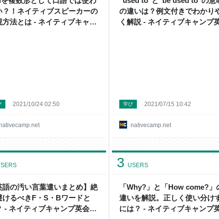
ouを複数形として口語では使わ
"used to"と"be used to"の
い？！ネイティブスピーカーの
の違いは？例文付きでわかり
現方法とは - ネイティブキャン
く解説 - ネイティブキャンプ
英会話ブログ | 英会話の豆知識
話ブログ | 英会話の豆知識や
情報満載
満載
2021/10/24 02:50
2021/07/15 10:42
び
学び
nativecamp.net
nativecamp.net
3
SERS
USERS
英語の汚い言葉遣いまとめ】絶
「Why?」と「How come?」
避けるべきF・S・Bワードと
違いを解説。正しく使い分け
？ - ネイティブキャンプ英会話
には？ - ネイティブキャンプ