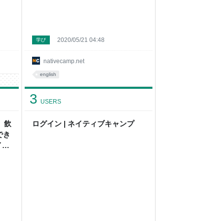
2020/05/21 04:48
学び
nativecamp.net
english
3
USERS
】飲
ログイン | ネイティブキャンプ
でき
イテ
英会