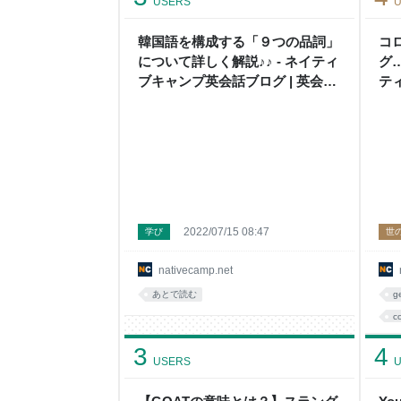
USERS
U
韓国語を構成する「９つの品詞」
コ
について詳しく解説♪♪ - ネイティ
グ…
ブキャンプ英会話ブログ | 英会話
テ
の豆知識や情報満載
2022/07/15 08:47
学び
世
nativecamp.net
あとで読む
g
c
3
4
USERS
U