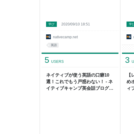
2020/09/10 18:51
学び
学
nativecamp.net
英語
5
3
USERS
U
ネイティブが使う英語の口癖10
【
選！これでもう戸惑わない！ - ネ
めポ
イティブキャンプ英会話ブログ |
ィ
英会話の豆知識や情報満載
話