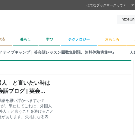
はてなブックマークって？
ア
経済
暮らし
学び
テクノロジー
おもしろ
イティブキャンプ | 英会話レッスン回数無制限、無料体験実施中』
人
外国人」と言いたい時は
話ブログ | 英会話
単語を思い浮かべますか？
的ですが、果たしてこれは、外国人
外人」と言うことを避けること
現があります。失礼になる表現
学んでいきましょう！
能性のある表現 Foreigner
何と言えばいい？ International