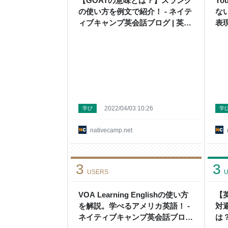
【GOATの意味とは？】スラング
Y
の使い方を例文で紹介！ - ネイテ
な
ィブキャンプ英会話ブログ | 英会
表
話の豆知識や情報満載
プ
や
2022/04/03 10:26
学び
学
nativecamp.net
3
3
USERS
U
VOA Learning Englishの使い方
【
を解説。学べるアメリカ英語！ -
対
ネイティブキャンプ英会話ブログ
は