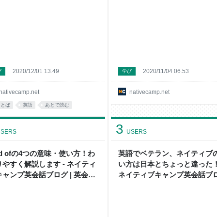
ログ | 英会話の豆知識や情報満
話ブログ | 英会話の豆知識や
満載
2020/12/01 13:49
2020/11/04 06:53
び
学び
nativecamp.net
nativecamp.net
ことば
英語
あとで読む
3
SERS
USERS
nd ofの4つの意味・使い方！わ
英語でベテラン、ネイティブ
りやすく解説します - ネイティ
い方は日本とちょっと違った！
キャンプ英会話ブログ | 英会話
ネイティブキャンプ英会話ブ
豆知識や情報満載
| 英会話の豆知識や情報満載