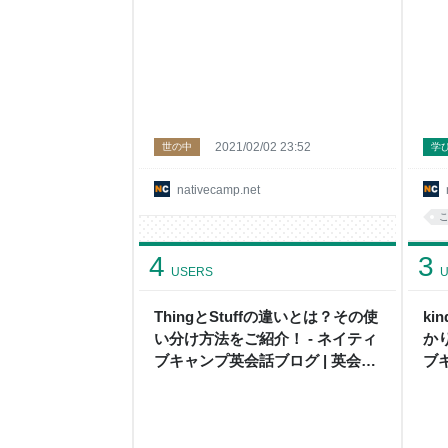
| 英会話の豆知識や情報満載
ブ
載
2021/02/02 23:52
世の中
学
nativecamp.net
4
3
USERS
U
ThingとStuffの違いとは？その使
ki
い分け方法をご紹介！ - ネイティ
か
ブキャンプ英会話ブログ | 英会話
ブ
の豆知識や情報満載
の