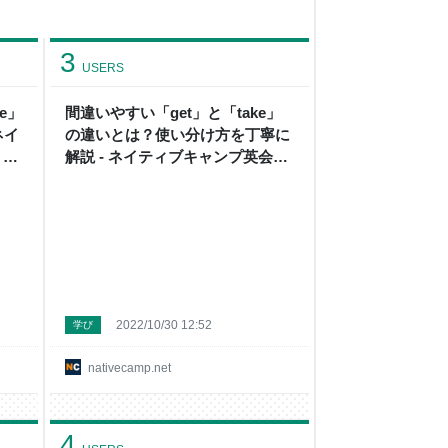
3
USERS
e」
間違いやすい「get」と「take」
ネイ
の違いとは？使い分け方を丁寧に
 英
解説 - ネイティブキャンプ英会話
ブログ | 英会話の豆知識や情報満
載
2022/10/30 12:52
学び
nativecamp.net
4