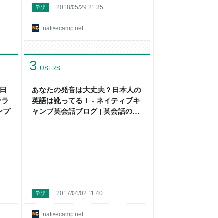
2018/05/29 21:35
学び
nativecamp.net
3
USERS
日
あなたの発音は大丈夫？日本人の
ンラ
英語は訛ってる！ - ネイティブキ
ンプ
ャンプ英会話ブログ | 英会話の豆
知識や情報満載
2017/04/02 11:40
学び
nativecamp.net