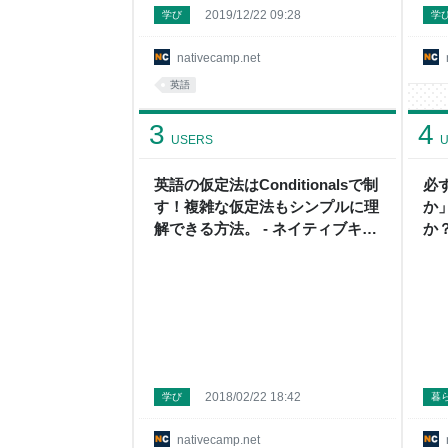
2019/12/22 09:28
学び
学
nativecamp.net
英語
3
4
USERS
U
英語の仮定法はConditionalsで制
必
す！複雑な仮定法もシンプルに理
か
解できる方法。 - ネイティブキャ
か
ンプ英会話ブログ | 英会話の豆知
ブ
識や情報満載
載
2018/02/22 18:42
学び
暮
nativecamp.net