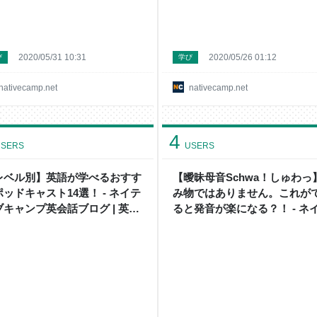
2020/05/31 10:31
2020/05/26 01:12
び
学び
nativecamp.net
nativecamp.net
4
SERS
USERS
レベル別】英語が学べるおすす
【曖昧母音Schwa！しゅわっ
ッドキャスト14選！ - ネイテ
み物ではありません。これが
ブキャンプ英会話ブログ | 英会
ると発音が楽になる？！ - ネ
の豆知識や情報満載
ィブキャンプ英会話ブログ | 
話の豆知識や情報満載