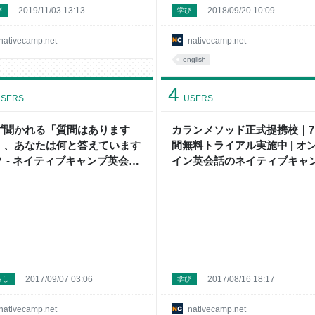
2019/11/03 13:13
2018/09/20 10:09
び
学び
nativecamp.net
nativecamp.net
english
4
SERS
USERS
ず聞かれる「質問はあります
カランメソッド正式提携校｜7
」、あなたは何と答えています
間無料トライアル実施中 | オ
？ - ネイティブキャンプ英会話
イン英会話のネイティブキャ
ログ | 英会話の豆知識や情報満
2017/09/07 03:06
2017/08/16 18:17
らし
学び
nativecamp.net
nativecamp.net