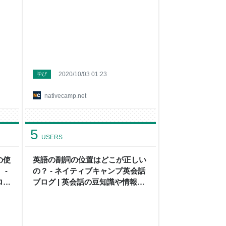
情報
豆知識や情報満載
2020/10/03 01:23
学び
nativecamp.net
5
USERS
の使
英語の副詞の位置はどこが正しい
 -
の？ - ネイティブキャンプ英会話
ログ
ブログ | 英会話の豆知識や情報満
載