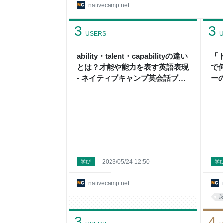
Person Newcomer Visitor Global Citizen Foreig
nativecamp.net
意味 「foreigner」という言葉は「外国人」を
3
3
USERS
U
ability・talent・capabilityの違い
「
とは？才能や能力を表す英語表現
で
- ネイティブキャンプ英会話ブロ
ー
グ | 英会話の豆知識や情報満載
会
報
2023/05/24 12:50
学び
学
nativecamp.net
3
4