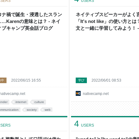
SERS
USERS
ロナ禍で誕生・浸透したスラン
ネイティブスピーカーがよく
…Karenの意味とは？ - ネイ
「It's not like」の使い方と
ィブキャンプ英会話ブログ
文と一緒に学習してみよう！ -
イティブキャンプ英会話ブログ
英会話の豆知識や情報満載
2022/06/15 16:55
2022/06/01 08:53
の中
学び
nativecamp.net
nativecamp.net
ender
internet
culture
ommunication
society
web
4
SERS
USERS