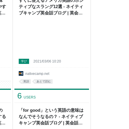
意味
すぐに使えるアメリカ英語のポジ
やす
ティブなスラング12選 - ネイティ
英会
ブキャンプ英会話ブログ | 英会話
情報
の豆知識や情報満載
2021/03/06 10:20
学び
nativecamp.net
英語
あとで読む
6
USERS
の
「for good」という英語の意味は
する
なんでそうなるの？ - ネイティブ
英会
キャンプ英会話ブログ | 英会話の