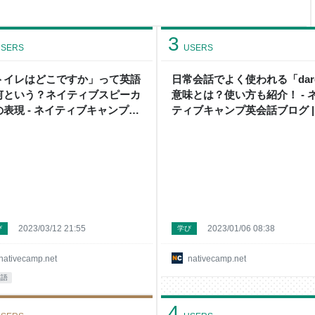
n National まとめ 「Foreigner」の
意味します。自分が現在いる国の出
3
SERS
USERS
トイレはどこですか」って英語
日常会話でよく使われる「dar
何という？ネイティブスピーカ
意味とは？使い方も紹介！ - 
の表現 - ネイティブキャンプ英
ティブキャンプ英会話ブログ |
話ブログ | 英会話の豆知識や情
会話の豆知識や情報満載
満載
2023/03/12 21:55
2023/01/06 08:38
び
学び
nativecamp.net
nativecamp.net
英語
4