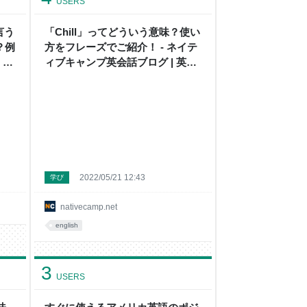
USERS
言う
「Chill」ってどういう意味？使い
は？例
方をフレーズでご紹介！ - ネイテ
 ネ
ィブキャンプ英会話ブログ | 英会
 |
話の豆知識や情報満載
2022/05/21 12:43
学び
nativecamp.net
english
3
USERS