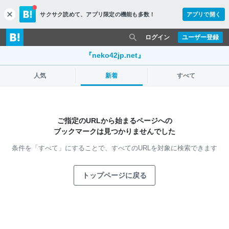
サクサク読めて、
アプリ限定の機能も多数！
アプリで開く
c
l
o
ログイン
ユーザー登録
s
e
『neko42jp.net』
人気
新着
すべて
ご指定のURLから始まるページへの
ブックマークは見つかりませんでした
条件を「すべて」にすることで、
すべてのURLを対象に検索できます
トップページに戻る