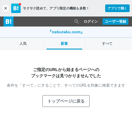
サクサク読めて、
アプリ限定の機能も多数！
アプリで開く
c
l
o
ログイン
ユーザー登録
s
e
『nekuraku.com』
人気
新着
すべて
ご指定のURLから始まるページへの
ブックマークは見つかりませんでした
条件を「すべて」にすることで、
すべてのURLを対象に検索できます
トップページに戻る