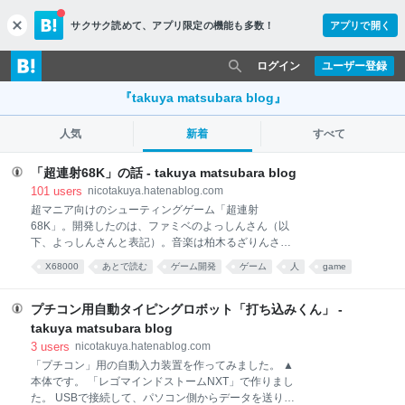
サクサク読めて、
アプリ限定の機能も多数！
アプリで開く
c
l
o
ログイン
ユーザー登録
s
e
『takuya matsubara blog』
人気
新着
すべて
「超連射68K」の話 - takuya matsubara blog
101
users
nicotakuya.hatenablog.com
超マニア向けのシューティングゲーム「超連射
68K」。開発したのは、ファミベのよっしんさん（以
下、よっしんさんと表記）。音楽は柏木るざりんさん
が担当しています。最近だと、「X68000 Z」に最新バ
X68000
あとで読む
ゲーム開発
ゲーム
人
game
ージョンの「超連射68K」がバンドルされています。
ネタ
「超連射68K」のゲーム性については、別の方が詳し
いと思うので、自分はそれ以外の魅力について書きた
プチコン用自動タイピングロボット「打ち込みくん」 -
いと思います。 （その1）「爆発が凄い」 「超連射
takuya matsubara blog
68K」は爆発が芸術的です。破片は回転。爆炎は白→
3
users
nicotakuya.hatenablog.com
黄色→赤→茶色と色彩が変化します。 ボスキャラが爆
「プチコン」用の自動入力装置を作ってみました。 ▲
発した場合、疑似的なレンズフレア、衝撃波、光条、
本体です。 「レゴマインドストームNXT」で作りまし
露出オーバー／アンダーなどで「実写のカメラっぽ
た。 USBで接続して、パソコン側からデータを送りま