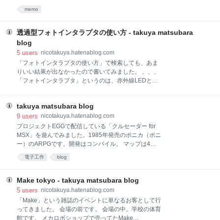
さ」を表現しています。光条が回転するあたりはアニ
す。 ▲パソコン側のソフトです。 プログラムリストを
メっぽいかもしれません。 超連射68Kにレンズフレア
memo
元にタッチすべき座標データを転送します。 左端の行
が実装されたのは、Ver.0.25あたりでしょうか？
番号を自動的に無視したり、公式サイトのプログラム
Ver.0.10だと爆炎だけでした。 疑似レンズフレアの
がそのままコピペできるようになっています。 ▲動作
透過型フォトインタラプタの使い方 - takuya matsubara
中の様子です。DSiのタッチパネルをひたすら叩きま
blog
す。 、、、 ムービーです。 ↓
5
users
nicotakuya.hatenablog.com
http://www.youtube.com/watch?v=KuZa-361hPo 動い
「フォトインタラプタの使い方」で検索しても、あま
てる様子を見てるぶんには楽しいのですが、まだ、性
りいい結果が出なかったので書いてみました。 、、、
能的にはまだイマイチな状態です。 もうちょっと使え
「フォトインタラプタ」というのは、赤外線LEDとフ
るようにしていきたいです。 ↓「打ち込みくん」はこ
ォトトランジスタ（またはフォトダイオード）が1セ
ちらでプログラムを公開しています。
ットになった部品です。最近だとIC入りの高機能なの
https://sites.google.com/site/yugenkaisyanic
takuya matsubara blog
も売ってます。 ▲透過型フォトインタラプタの一例で
す。赤外線LEDとフォトトランジスタが向かい合わせ
9
users
nicotakuya.hatenablog.com
に付いてます。 何Vで動くのかとかピン配置とかは、
プロジェクトEGGで配信している「クルセーダー for
データシートを参照してください。 たとえば、
MSX」を遊んでみました。1985年発売のポニカ（ポニ
GP1S58Vについて調べたかったら、googleに
ー）のARPGです。開発はコンパイル。 マップは4つ
「GP1S58V」と打ち込むだけです。 ▲接続方法の一
の階層になっていて、飛び降りたり、ジャンプして階
電子工作
blog
例です。抵抗を通して電源につなぎます。 「R1」が
層を移動します。MSXなのに、ピクセル単位で地面が
LEDを点灯させるための電流調整用の抵抗です。抵抗
横スクロールして、とてつもない技術力です。 例によ
値を減らすと光量が増えますが、増やしすぎは危険な
って、TXTマニュアルにはキーアサインしか書いてま
Make tokyo - takuya matsubara blog
ので、必要な電流だけ流してください(電流値はデータ
せん。ゲームパッドの左右でプレイヤーキャラ（ザー
5
users
nicotakuya.hatenablog.com
シートを参照してください)。 「R2」がセンサの検出
バック）の移動。Aボタンでジャンプ。Bボタンで攻撃
「Make」という雑誌のイベントに単なるお客として行
用
です。 説明書（pdf）がないので、困りました。敵を
ってきました。 会場の前です。 会場の中。学校の体育
倒して、アイテムを取ったら面クリアという基本的な
館です。 メカロボショップで売ってたMake