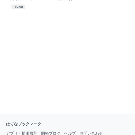
ルールです。「魔王」を倒して、プリンセスを助ける
Controller。 X68k用の超ハイテク同人ハード。
event
のが最終的な目標です。 1面。幽霊みたいなのが、果
http://xps.jp/ 自作インベーダー。CPLDとかを使ってる
てしなく追いかけてくるのが、うっとおしいです。
ようです。 作者はこの人なんでしょうか? よくわか
「ロッド」というアイテム。卵を破壊すると、そのう
ってないです。 http://www.fumi2kick.com/komekame/
ち出ます。取ると、ヘビを倒せるようになります。
http://www.nicovideo.jp/watch/sm2212225 ↑この動画
見てビックリした。偉大すぎる。 どのブースかメモし
忘れましたがUSBaspを売ってました。 蛭田直さんの
「Mr. Rolling」という作品。 FPGAで再現したMZ-
700。 出展元はここでしょうか？
http://www.retropc.net/ohishi/mzbyfpga/ 面白そうな
はてなブックマーク
アプリ・拡張機能
開発ブログ
ヘルプ
お問い合わせ