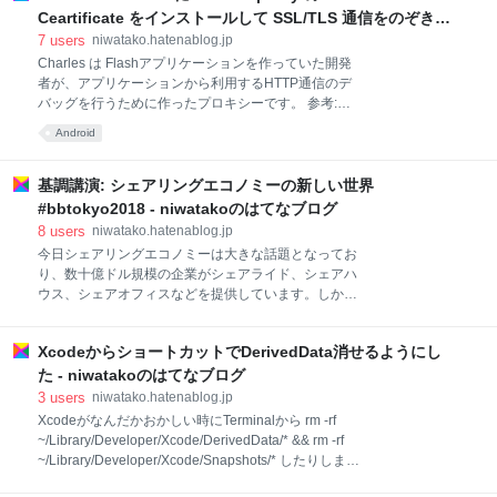
業は、では自社サイトでも作って看板代わりにしよ
Ceartificate をインストールして SSL/TLS 通信をのぞき見
う、程度の事を考えたと思う。そしてそれは現在のイ
する(on Mac) - niwatakoのはてなブログ
7
users
niwatako.hatenablog.jp
ンターネットサービスから見ればとても原始的で些細
Charles は Flashアプリケーションを作っていた開発
なこと（GoogleやAmazonと比べれば）だったと思
者が、アプリケーションから利用するHTTP通信のデ
う。 今もそれと同様で、今の自社のビジネスにどう活
バッグを行うために作ったプロキシーです。 参考:
用するか、というのを考えたところで、それはGoogle
niwatako.hatenablog.jp Flashにとどまらず、ブラウザ
Android
やAmazonにはならない。おそらくいまとは全く違う
やiOS, Android端末にCharlesで用意したプロキシーサ
形のサービスが覇権を取ることになる。 まだまだブロ
ーバーを設定することで、アプリケーションがAPIと
ックチェーンが大きな産業として成立するまでにはい
どのような通信を行っているか確認したり、APIのレ
基調講演: シェアリングエコノミーの新しい世界
くらかステップが必要で、人々が普通にウォレットを
スポンスを書き換えてアプリケーションの挙動を確認
#bbtokyo2018 - niwatakoのはてなブログ
持つようにな
したりすることが出来ます。 MacやiOSでCharlesプロ
8
users
niwatako.hatenablog.jp
キシを利用するのは、Charlesの標準機能で支援され
今日シェアリングエコノミーは大きな話題となってお
ていますが、Androidは手動でやらなくてはならなか
り、数十億ドル規模の企業がシェアライド、シェアハ
ったのでその手順のメモです。 環境は macOS High
ウス、シェアオフィスなどを提供しています。しかし
Sierra, Android 8.1 Emulator です。 Charles でプロキ
シェアリングエコノミーの概念自体は決して新しいも
シーを有効にする Cha
のではなく、ほとんどの人が村落に住み、共同体の財
XcodeからショートカットでDerivedData消せるようにし
やサービスの恩恵を受けていた時代にさかのぼりま
す。本講演ではブロックチェーンテクノロジーと仮想
た - niwatakoのはてなブログ
通貨をベースとした経済環境の中で、現代の新しいタ
3
users
niwatako.hatenablog.jp
イプのシェアリングエコノミーをどう構築し、どう評
Xcodeがなんだかおかしい時にTerminalから rm -rf
価していくべきかを探ります。 Jonathan Ha (Red
~/Library/Developer/Xcode/DerivedData/* && rm -rf
Pulse 設立者・CEO) 基調講演: シェアリングエコノミ
~/Library/Developer/Xcode/Snapshots/* したりしま
ーの新しい世界 車、事務所などをシェアするようにな
す。 ※あと全然やったことがなかった人は、 これをや
りました。 傘も面白いアイディアだと思います。 シェ