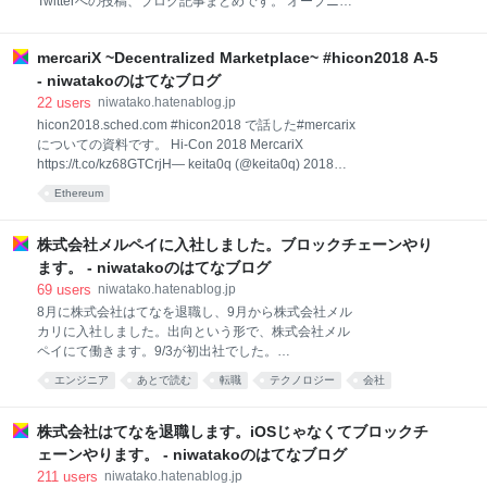
Twitterへの投稿、ブログ記事まとめです。 オープニン
構ですが自己紹介をお願いします。 松本: DMM.com
グ niwatako.hatenablog.jp セッション（Aトラック）
CTOです。それは最近で、いままでLayerXやGunosy
niwatako.hatenablog.jp niwatako.hatenablog.jp
にいました
mercariX ~Decentralized Marketplace~ #hicon2018 A-5
niwatako.hatenablog.jp niwatako.hatenablog.jp
niwatako.hatenablog.jp niwatako.hatenablog.jp
- niwatakoのはてなブログ
niwatako.hatenablog.jp LT スレッド形式になっていま
22
users
niwatako.hatenablog.jp
す。Twitterサイトで開くと各LTの始めから終わりまで
hicon2018.sched.com #hicon2018 で話した#mercarix
見ることが出来ます。 シェアリングエコノミーにおけ
についての資料です。 Hi-Con 2018 MercariX
る非中央集権的システムでの自律的な仲裁とは シェア
https://t.co/kz68GTCrjH— keita0q (@keita0q) 2018年
11月11日 mercariXについてお話します。メルカリテ
Ethereum
ックカンファレンスで弊社曽川から発表しましたが、
ご存知のかたいらっしゃいますか。 中身について語ら
れていなかったので、どういうことなのかについてお
株式会社メルペイに入社しました。ブロックチェーンやり
話したいと思います。 メルペイ分散台帳開発部です。
ます。 - niwatakoのはてなブログ
僕らがなぜブロックチェーンをやるのか。 よく言われ
69
users
niwatako.hatenablog.jp
る大きな利点はここにあげた3つかと思っている 改ざ
8月に株式会社はてなを退職し、9月から株式会社メル
ん困難、対検閲、非中央集権。非中央集権の部分が一
カリに入社しました。出向という形で、株式会社メル
番重要だと考えている。 中央管理者無しでP2Pで改ざ
ペイにて働きます。9/3が初出社でした。
ん困難な取引を行うことが出来る。 この特徴を用いて
niwatako.hatenablog.jp Blockchainのソフトウェアエ
今後どういう変化が起きるかを考えています。
エンジニア
あとで読む
転職
テクノロジー
会社
ンジニア職です。当面は調査・研究などをしていると
思います。 先生、六本木ヒルズのゲートを通れまし
た！ 六本木ヒルズがオフィスです。六本木ヒルズとい
株式会社はてなを退職します。iOSじゃなくてブロックチ
えば、ライブドア事件が起きた高校生時代、クラスの
ェーンやります。 - niwatakoのはてなブログ
仲間とライブドア社前で記念撮影をしようと乗り込ん
211
users
niwatako.hatenablog.jp