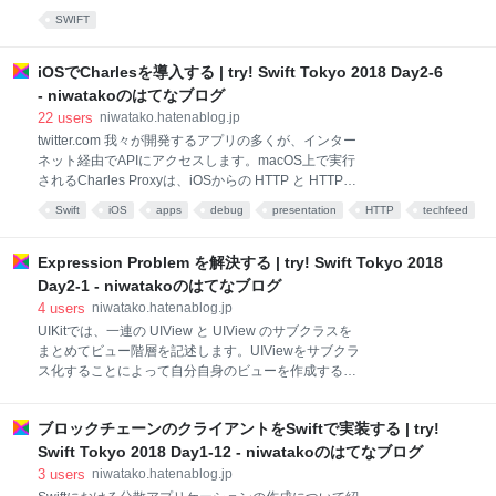
ル、アーキテクチャが必要です。 コンサルタントとし
このLTではCodableをフル活用するためのアプローチ
SWIFT
て効率化などをしています。 OSSは3万以上のアーキ
や、よりアグレッシブなCodableの活用方法をご紹介
テクチャで利用されています。 これらはDXを良くす
します。 Codableが導く型安全な世界 データへの変換
るためののものです。 どんな問題の例があるでしょ
をプロトコルとCodableで組み合わせる UserDefault
iOSでCharlesを導入する | try! Swift Tokyo 2018 Day2-6
う。例えばコンパイル時間 プロジェクトコンパイルで
へStructやClassが保存しやすくなる Codableはプロト
- niwatakoのはてなブログ
はシ
コルと相性が良いです DictionaryとStructの変換が簡単
22
users
niwatako.hatenablog.jp
にできます。 APIパラメータを表現した方をQueryItem
twitter.com 我々が開発するアプリの多くが、インター
配列に変換する URLComponentを使うと完全なURL
ネット経由でAPIにアクセスします。macOS上で実行
にできる シンプルですがコード量が多くなります。 コ
されるCharles Proxyは、iOSからの HTTP と HTTPS
ードはこちらに 置いているのでチェックして下さい 型
のトラフィックをキャプチャできるため、障害をデバ
安全の代わりに欠点もあります。そこを補うため
Swift
iOS
apps
debug
presentation
HTTP
techfeed
ッグしたり、パフォーマンスを測定することができま
development
す。try!Swift Tokyoでは、Charles Proxy の作者である
Karl が Charles for iOS という新しく強力なアプローチ
Expression Problem を解決する | try! Swift Tokyo 2018
を発表します。これにより、あなたのiOSデバイスで
Day2-1 - niwatakoのはてなブログ
トラフィックを直接キャプチャすることが可能となり
4
users
niwatako.hatenablog.jp
ます。 www.youtube.com 追記 (2018/03/28) トークの
UIKitでは、一連の UIView と UIView のサブクラスを
際には審査中だったCharles Proxy for iOS がリリース
まとめてビュー階層を記述します。UIViewをサブクラ
されました Charles Proxy XK72ユーティリティ
ス化することによって自分自身のビューを作成するこ
¥1,080 Charles Proxy i
ともできます。しかし、この View Description を
AppKitやシリアライゼーションに再利用することはで
ブロックチェーンのクライアントをSwiftで実装する | try!
きません。UIKit と似たようなものに EnumKit があ
り、 View は列挙型のケースとして提供されていま
Swift Tokyo 2018 Day1-12 - niwatakoのはてなブログ
す。これで View Description を使いまわすことができ
3
users
niwatako.hatenablog.jp
ますが、EnumKit なしで (もしくはライブラリをフォ