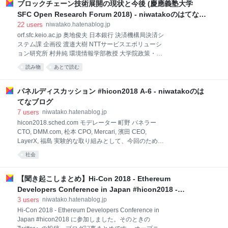
以下を主張しました。 政府間機関であるFATF(マネー
ブロックチェーン技術展開の現状と今後 (慶應義塾大学
に取り入れるとなると、どのような業界や利用方法に
ロンダリングに関する金融活動作業部会)のガイダンス
向き、不向きなのかはまだあまりよく知られていませ
SFC Open Research Forum 2018) - niwatakoのはてなブ
の内容を、拘束力のあるFATF基準
ん。このセッションでは、パネリスト達の経験をもと
ログ
22
users
niwatako.hatenablog.jp
に、どのようなものにブロックチェーンが有用なのか
orf.sfc.keio.ac.jp 奥地俊夫 日本銀行 決済機構局決済シ
を議論します。 現場の課題にスポットライトをあてて
ステム課 企画役 渡邉大樹 NTTサービスエボリューシ
話していきたい 正田: Chaintopeは２０年前にHawイ
ョン研究所 村井純 環境情報学部教授 大学院政策・メ
ンターナショナルを福岡県飯塚市に作って今もやって
ディア研究科委員長 岸上順一 慶應義塾大学訪問教授、
読み物
あとで読む
いるが４年前からブロックチェーンに特化しようと
W3Cアドバイザリボード, 室蘭工業大学教授 （撮影・
Chaintopeをスタートアップした。２０から３０ちか
録音禁止のため文字のみです） 村井：インターネット
い事例を研究していて、国
アーキテクチャから見ると世界がつながっているグロ
パネルディスカッション #hicon2018 A-6 - niwatakoのは
ーバル空間に通貨ができる役割は非常に大きい。デー
てなブログ
タの流通がインターネットというグローバルな一つの
7
users
niwatako.hatenablog.jp
空間で、正しくカバレッジ１００％、永続、ホープフ
hicon2018.sched.com モデレーター 町野 パネラー
リーに管理できる、そこに大きく踏み出した。インタ
CTO, DMM.com, 松本 CPO, Mercari, 濱田 CEO,
ーネットの世界では動いていないものを信用しない
LayerX, 福島 実験的な取り組みとして、今回のために
が、ブロックチェーンはすでに使われている技術であ
アプリをDMMさんが用意しました。 質問を受け付け
る。 岸上：クロスチェーンが中心テーマ。BASEとい
社会
るアプリを試します。 Dappなのでログインは
うアライアンスがあるが、その関係者がアメリカに居
MetamaskなどのDappブラウザを利用する。 採択され
るので、そちらとつないでいます
た質問には0.05ETH=1200円ぐらい？になります。 一
【聞き起こしまとめ】Hi-Con 2018 - Ethereum
線で活躍されている経営陣の方々に来ていただきまし
Developers Conference in Japan #hicon2018 -
た。Hi-Con、去年ぐらいから非常にポピュラーになり
niwatakoのはてなブログ
3
users
niwatako.hatenablog.jp
ましたがいろんな課題も見えてきたと思います。 どの
Hi-Con 2018 - Ethereum Developers Conference in
ような問題が、どう解決され、将来どう使われている
Japan #hicon2018 に参加しました。そのときの
のか、議論を深めていければと思います。 簡単にで結