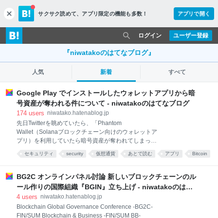
サクサク読めて、
アプリ限定の機能も多数！
アプリで開く
c
l
o
ログイン
ユーザー登録
s
e
『niwatakoのはてなブログ』
人気
新着
すべて
Google Play でインストールしたウォレットアプリから暗
号資産が奪われる件について - niwatakoのはてなブログ
174
users
niwatako.hatenablog.jp
先日Twitterを眺めていたら、「Phantom
Wallet（Solanaブロックチェーン向けのウォレットア
プリ）を利用していたら暗号資産が奪われてしまっ
た」という話を見かた。 その件について実態を調査し
セキュリティ
security
仮想通貨
あとで読む
アプリ
Bitcoin
たので書き留めておく。 先に書いておくと、 Google
詐欺
google
PlayではSolana以外のブロックチェーンを対象とする
ウォレットにも暗号資産を詐取されるものが存在しま
BG2C オンラインパネル討論 新しいブロックチェーンのル
す。 Salanaユーザー以外も気をつけてください。た
ール作りの国際組織『BGIN』立ち上げ - niwatakoのはて
だ、 Solanaはモバイルに対応した正規のウォレットが
なブログ
4
users
niwatako.hatenablog.jp
まだ少ないため、結果的に多くの人がスキャムアプリ
Blockchain Global Governance Conference -BG2C-
をインストールしてしまいやすい 状況にありそうで
FIN/SUM Blockchain & Business -FIN/SUM BB-