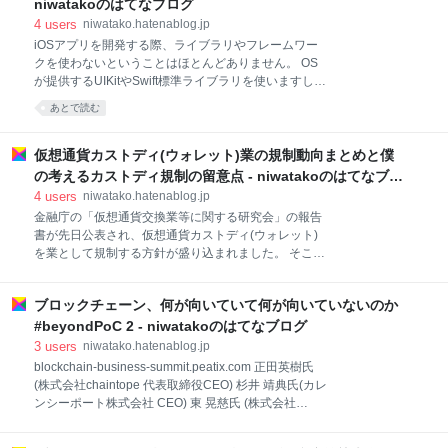
niwatakoのはてなブログ
士 増田 雅史 (@m_masuda) 2019年5月31日 今後1年
4
users
niwatako.hatenablog.jp
以内に施行されます。関係者の皆様、お疲れ様です。
iOSアプリを開発する際、ライブラリやフレームワー
資金決済法の改正により、他人のために暗号資産を管
クを使わないということはほとんどありません。 OS
理する、「カストディ」が規制されることになりまし
が提供するUIKitやSwift標準ライブラリを使いますし、
た。 ただし、法案だけでは具体的なことまで定められ
サードバーティの便利なライブラリを使用することも
ていません。細かいことは、今後作成される府令・政
あとで読む
あります。 そして、誰もが１度はリンクエラーや重複
省令・ガイドライン等に定められます。 これから、一
したシンボル、パッケージマネージャが出力するエラ
体何が規制対象となる
ーメッセージに悩んだことがあることでしょう。 リン
仮想通貨カストディ(ウォレット)業の規制動向まとめと僕
クエラーの解決が難しいのは、問題の原因がプロジェ
の考えるカストディ規制の留意点 - niwatakoのはてなブロ
クト設定、ライブラリの種類・配布方法、実行先（デ
グ
4
users
niwatako.hatenablog.jp
バイスやシミュレータ）の環境など多岐にわたるため
金融庁の「仮想通貨交換業等に関する研究会」の報告
です。 リンクとは何か、何が起こっているのかを学ぶ
書が先日公表され、仮想通貨カストディ(ウォレット)
ことでその問題は解決できるようになります。 このセ
を業として規制する方針が盛り込まれました。 そこ
ッションではLibraryとFramework、StaticとDynamic
で、カストディの規制が求められた背景から、「仮想
の違い、それぞれのメリットとデメリット、Swiftから
通貨交換業等に関する研究会」で検討が行われ、その
Importするために必要なことを知り、外部のライブラ
ブロックチェーン、何が向いていて何が向いていないのか
報告書に記載された内容まで、経緯をまとめました。
リがどのようにし
仮想通貨カストディ業に規制が求められている背景 主
#beyondPoC 2 - niwatakoのはてなブログ
な登場人物は、日本の金融庁、先進国に新興国を加え
3
users
niwatako.hatenablog.jp
た主要20か国の首脳会合であるG20、そして政府間機
blockchain-business-summit.peatix.com 正田英樹氏
関のFATF(マネーロンダリングに関する金融活動作業
(株式会社chaintope 代表取締役CEO) 杉井 靖典氏(カレ
部会)になります。 2018/03 G20がFATFに対して暗号
ンシーポート株式会社 CEO) 東 晃慈氏 (株式会社
資産の基準見直しと世界的な実施の推進を要請 2018
HashHub CEO ) /モデレーター インターネットの次の
年3月のG20財務大臣・中央銀行総裁会議にて、日本は
革命といわれるブロックチェーンですが、実際に事業