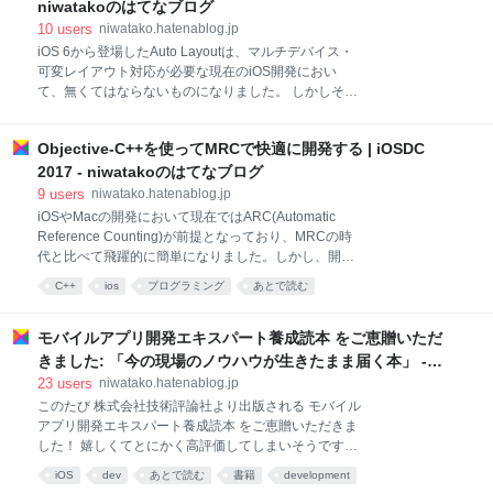
よる、パフォーマンスに最適化されたネットワークフ
niwatakoのはてなブログ
レームワークが使われています。このトークでは、
10
users
niwatako.hatenablog.jp
Apple のサーバーインフラストラクチャーチームが長
iOS 6から登場したAuto Layoutは、マルチデバイス・
年の経験を活かし、どのように高性能でスケーラビリ
可変レイアウト対応が必要な現在のiOS開発におい
ティの高いネットワークアプリケーションを作成し
て、無くてはならないものになりました。 しかしその
て、どのように開発時にSwiftを利用しているかについ
裏側で、一体どんな仕組みでレイアウト計算が行われ
て説明します。 Event driven
ているのか、ご存知ですか？ このプレゼンでは、
Objective-C++を使ってMRCで快適に開発する | iOSDC
Appleのブラックボックスの中身を数学的手法で紐解
いていくとともに、 Auto Layoutを再発明する上での
2017 - niwatakoのはてなブログ
型安全な設計のテクニックを紹介します。 AbemaTV
9
users
niwatako.hatenablog.jp
の@inamiyです。 台風が来る仲お越し下さりありがと
iOSやMacの開発において現在ではARC(Automatic
うございます。 限られた時間ですべて把握するのは難
Reference Counting)が前提となっており、MRCの時
しいテーマですが、流れを理解していただければ成功
代と比べて飛躍的に簡単になりました。しかし、開発
かと思います。 Abemaからは8名登壇です！ 今は様々
するアプリによってはMRCでメモリ管理をしたい場面
C++
ios
プログラミング
あとで読む
な画面サイズがあります。のどかな時代は終わりまし
が少なからずあるはずです。そんな時はObjective-
た。 ベゼルレス、画面が長方形ですら無いiPhoneが出
C++の力を使って、ARCのように快適な開発をしまし
ましたね。 昔から開発されていた人はFrameを計算し
ょう。 ユビレジで働いています。 さて、Objective-
モバイルアプリ開発エキスパート養成読本 をご恵贈いただ
たりAut
C++でMRCを使うシチュエーションが果たしてあるの
きました: 「今の現場のノウハウが生きたまま届く本」 -
か？はおいておいてこのような話をさせていただきま
niwatakoのはてなブログ
23
users
niwatako.hatenablog.jp
す。 メモリ管理の話と、そして、なぜC++かの話が見
このたび 株式会社技術評論社より出版される モバイル
えてくると思います。 後半でサンプルコードが出ます
アプリ開発エキスパート養成読本 をご恵贈いただきま
が、スライドの下の方にURLがあります。スライドも
した！ 嬉しくてとにかく高評価してしまいそうです
公開すると思います。 Objective-Cのメモリ管理 MRC
が、早速感想を書かせていただきたいと思います。 な
でないのはARCです。ObjCで参照カウント方式のメモ
iOS
dev
あとで読む
書籍
development
お、こちらの本はAndroidとiOS、それぞれの最新開発