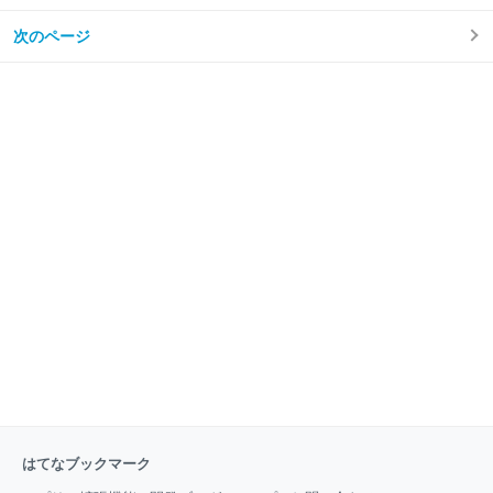
リ管理をコンパイラがやってくれま
事情について書かれていますが、 信仰上の理由により
私はAndroidアプリは1行も書いたことがないので、誠
次のページ
に恐縮ですが、iOS開発者としての視点からの感想の
み書かせていただいております。 ひとことで言うと:
「著者の手元から生きて届いた気がする現場のノウハ
ウ集」！ こちらの本をご恵贈下さったのは、iOSのデ
バッグに定評のある id:dealforest さん。カンファレン
スや勉強会では驚きのデバッグ技を次々と繰り出して
会場の誰もを感動させる、デバッグの神様(私の中で勝
手にそう思っている)のような方です！ そんな
id:dealfore
はてなブックマーク