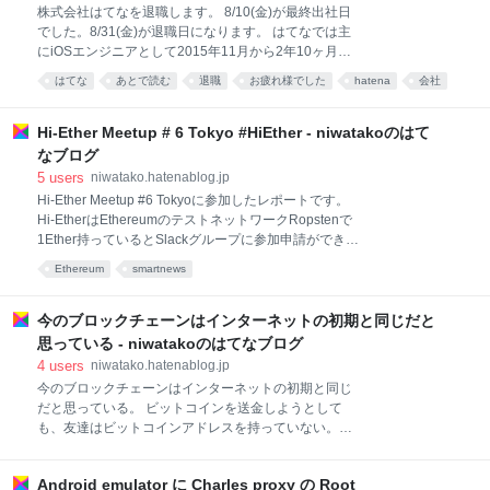
だのがいい思い出です。 でも入り口にゲートがあっ
株式会社はてなを退職します。 8/10(金)が最終出社日
て、アポも社員証もないと入れないんですね。想定の
でした。8/31(金)が退職日になります。 はてなでは主
範囲外でした。 d.hatena.ne.jp 門前払いなんて悔しか
にiOSエンジニアとして2015年11月から2年10ヶ月働
った。これが格差が、これがヒルズ族かと思い知りま
きました。 これからはブロックチェーンに注力しま
した（※こういうアホなやつが来ないようにゲートが
はてな
あとで読む
退職
お疲れ様でした
hatena
会社
す。次の会社は決まっています。 現在は東京に居ま
あるのだと思います）。 先生、お元気ですか。苦節12
インターネット
す。8月末までの間は時間があるので、もしよければ
年、あの日僕を阻んだゲート
ランチのお誘いなどいただけると嬉しいです！ あとオ
Hi-Ether Meetup # 6 Tokyo #HiEther - niwatakoのはて
ススメの英語勉強方法を募集しています。 iOSDC
なブログ
2018 登壇 のお知らせ はてなでの最後の役目はiOSDC
5
users
niwatako.hatenablog.jp
Japan 2018 (iOS開発者のカンファレンス)での登壇で
Hi-Ether Meetup #6 Tokyoに参加したレポートです。
す！なので、ぜひ聞きに来てください〜！！
Hi-EtherはEthereumのテストネットワークRopstenで
developer.hatenastaff.com 「スマホアプリエンジニア
1Ether持っているとSlackグループに参加申請ができる
だから知ってほしいブロックチェーンと分散型アプリ
Ethereum技術者向けのコミュニティです。 このレポ
ケーション」と題して、2018/08/31 13:30〜 Track C
Ethereum
smartnews
ートはリアルタイムに聞き起こしたものなので、記述
にて30分お話しさせ
が変なところがあるかもしれませんがご容赦ください
m(_ _ )m 配信動画1 配信動画2 次回 #HiEther はDMM
今のブロックチェーンはインターネットの初期と同じだと
さんにて、8月末頃に開催されるそうです（8/29から
思っている - niwatakoのはてなブログ
9/2のiOSDC Japan 2018と被らないといいなぁ...）。
4
users
niwatako.hatenablog.jp
11月にはカンファレンスも開催するそうです！ カンフ
今のブロックチェーンはインターネットの初期と同じ
ァレンスをするぞ 11/10 慶応大学日吉キャンパス 仮予
だと思っている。 ビットコインを送金しようとして
約 スポンサー絶賛募集中 タイムテーブルなどを組んで
も、友達はビットコインアドレスを持っていない。か
いて参加登録システム近々作ります。もう少ししたら
つて、メールを送りたくても友達はアドレスを持って
Webサイト作れると思います。 #
いなかったように。 インターネットが登場した時、
Android emulator に Charles proxy の Root
「我が社でどう活用するか」と考えた多くの旧来の企