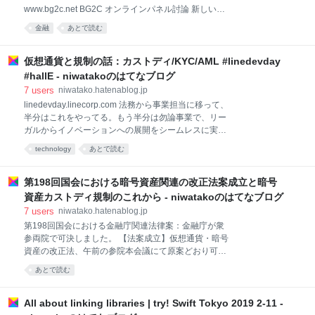
す。 Google Play でPhantom Walletの不正な（偽の）
www.bg2c.net BG2C オンラインパネル討論 新しいブ
モバイルウォレットアプリが配布されている Solanaブ
ロックチェーンのルール作りの国際組織『BGIN』立ち
ロックチェーンに対応したウォレットとして一定の知
金融
あとで読む
上げ BG2C、FIN/SUM BBでは、3月10日に、ブロック
名度があるPhantomウォレットというウ
チェーンのルール作りに関する新しい国際的な組織
Blockchain Governance Initiative Network（BGIN）=
仮想通貨と規制の話：カストディ/KYC/AML #linedevday
読みはビギン= の立ち上げと、その設立や今後のあ
#hallE - niwatakoのはてなブログ
り方について討論したパネル討論を、インターネット
7
users
niwatako.hatenablog.jp
を通じて一般公開します Blockchain Global
linedevday.linecorp.com 法務から事業担当に移って、
Governance Conference、略して、BG2Cへようこ
半分はこれをやってる。もう半分は勿論事業で、リー
そ。 まず残念なことに、新型コロナウイルス、COVIT-
ガルからイノベーションへの展開をシームレスに実現
19の発生によりカ
して行きたいと思っています。という一旦を20日の
technology
あとで読む
LINE DevDayで話す予定です。https://t.co/erc8S00DLl
— 永井幸輔 / NAGAI Kosuke (@hanatochill)
November 17, 2019 speakerdeck.com 仮想通貨と規制
第198回国会における暗号資産関連の改正法案成立と暗号
の話：カストディ/KYC/AMLの話をします。 この中で
資産カストディ規制のこれから - niwatakoのはてなブログ
仮想通貨を聞いたことがない人はいないと思う 規制に
7
users
niwatako.hatenablog.jp
ついてある程度ご存知のかた いらっしゃいますが多く
第198回国会における金融庁関連法律案：金融庁が衆
はないですね 新しいテクノロジーであるブロックチェ
参両院で可決しました。 【法案成立】仮想通貨・暗号
ーンに今日は規制というフィルターを掛けて新しい世
資産の改正法、午前の参院本会議にて原案どおり可決
界をご紹介できるのではないかと思います。 テクノロ
され、成立。資金決済法、金商法などを改正するも
ジーと規制はどのような関係にあるでしょ
あとで読む
の。施行タイミングはこれから決まりますが、成立か
ら一年以内。立案担当者としては一息ですが、政令・
府令改正など、まだやること沢山。任期満了まで引き
All about linking libraries | try! Swift Tokyo 2019 2-11 -
続き頑張ります！ pic.twitter.com/kTG7WG2l9V— 弁護