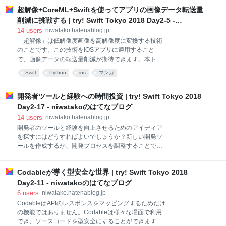
ってみると2桁ギガぐらいハードディスクが空いたり
アリングエコノミーとは何でしょうか。 当初の本質的
超解像+CoreML+Swiftを使ってアプリの画像データ転送量
します。 これを、都度Terminalを開かずにXcodeから
な目的を達成したものはあるのでしょうか オンデマン
実行できるようにしました。 Xcodeメニュー
削減に挑戦する | try! Swift Tokyo 2018 Day2-5 -
ドで、金銭的な取引、価値交換ができる、そし
→Behaviors→Edit Behaviors 左下の ＋ ボタンで新
niwatakoのはてなブログ
14
users
niwatako.hatenablog.jp
しいBehaviorを追加してスクリプトを実行するように
「超解像」は低解像度画像を高解像度に変換する技術
します。 実行しているスクリプトはこのようなもので
のことです。この技術をiOSアプリに適用すること
す #!/bin/bash rm -rf
で、画像データの転送量削減が期待できます。本トー
~/Library/Developer/Xcode/DerivedData/* && rm -rf
クではCoreMLとSwiftを使って超解像処理を実装し、
Swift
Python
ios
マンガ
~/Librar
従来手法と比較・検証した結果についてご報告しま
す。 はてなブログに投稿しました #tryswiftconf try!
Swift Tokyo 2018 でLT登壇しました＆学習済み
開発者ツールと経験への時間投資 | try! Swift Tokyo 2018
CoreMLモデルを公開しました - kenmazの日記
Day2-17 - niwatakoのはてなブログ
https://t.co/A95eEn4mht— kentaro matsumae
14
users
niwatako.hatenablog.jp
(@kenmaz) 2018年3月10日 超解像+CoreML+Swiftを
開発者のツールと経験を向上させるためのアイディア
使ってアプリの画像データ転送量削減に挑戦する こん
を探すにはどうすればよいでしょうか？新しい開発ツ
にちは、DeNAのまつまえけんたろうです。 始めて英
ールを作成するか、開発プロセスを調整することで、
語でプレゼンテーションします。 今日は超解像度＋
日々の開発における共通の苦しみとその改善方法を見
CoreMLです。 低画質画像を高画質画像に復元する
ていきます。 10倍の開発者がいるなら、その人は他の
Codableが導く型安全な世界 | try! Swift Tokyo 2018
10人の開発者の生活をより良くするものに取り組むこ
とを決めた人です。 開発者ツールと経験への時間投資
Day2-11 - niwatakoのはてなブログ
UXはわかると思いますがDXとは何でしょう 変更の検
6
users
niwatako.hatenablog.jp
証に時間がかかるとかメンテナンスが複雑だとかどれ
CodableはAPIのレスポンスをマッピングするためだけ
位バグレポートに時間を要するか。 これは私たちの仕
の機能ではありません。Codableは様々な場面で利用
事に大きなインパクトを与えます。 やはり適切なツー
でき、ソースコードを型安全にすることができます。