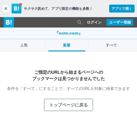
サクサク読めて、
アプリ限定の機能も多数！
アプリで開く
c
l
o
ログイン
ユーザー登録
s
e
『note.com』
人気
新着
すべて
ご指定のURLから始まるページへの
ブックマークは見つかりませんでした
条件を「すべて」にすることで、
すべてのURLを対象に検索できます
トップページに戻る