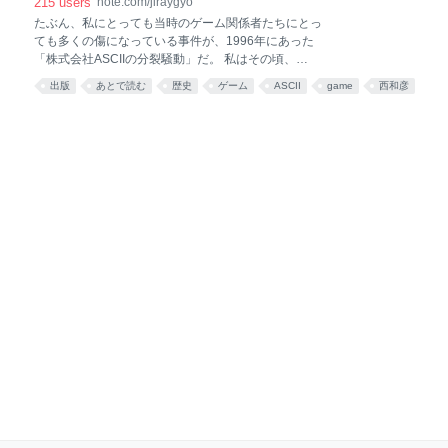
裏｜地雷魚
215
users
note.com/jiraygyo
る、再復刊から今のところ5号目ぐらいは出ている。
たぶん、私にとっても当時のゲーム関係者たちにとっ
なんかゲーム攻略記事がイマイチでいろいろ文句つけ
ても多くの傷になっている事件が、1996年にあった
たりしている。 こんな夢を見るぐらいだから、1992
「株式会社ASCIIの分裂騒動」だ。 私はその頃、
年に上京して1998年まで働いたLOGINという雑誌は、
LOGIN編集部の平ではあるが定期ページ「三国時代」
私の精神に根深く爪痕を残しているのだろう。良い方
出版
あとで読む
歴史
ゲーム
ASCII
game
西和彦
を書いていて、そこそこ中堅どころとして光山ビルで
にも悪い方にも。 さて、最近そんなことを思い出し
pc
本
history
働いていたし、『三国志新聞』も出版してフリーライ
て、Geminiで歴代編集長について確認して、その事
ターやの野心も芽生え始めていた、一番血気盛んだっ
た頃だ。 その頃の「ASCII編集統括第2部(通称・第2統
括、あるいし『小島組』)」という部署は、あの頃のゲ
ーム・IT業界に関わっている人たちにとっては特別な
響きを持っていた。 全盛期の50万部に届こうという勢
いの『ファミコン通信』を始めとして、その母体とな
ったPCゲーム雑誌『LOGIN』、新進気鋭のライト感覚
のPC雑誌『EYECOM』、CD-ROMという媒体をテコ
に映像や音声分野にも手を広げようとしていた
『TECH-win』などなど、すべてのゲーム・