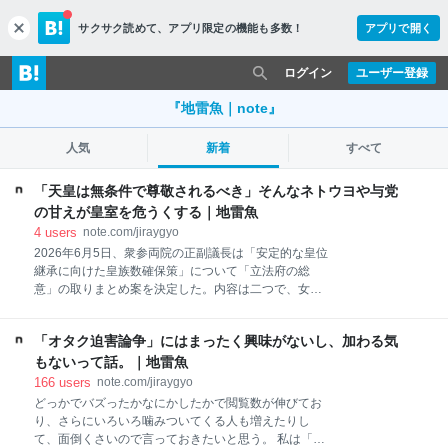
サクサク読めて、
アプリ限定の機能も多数！
アプリで開く
c
l
o
ログイン
ユーザー登録
s
e
『地雷魚｜note』
人気
新着
すべて
「天皇は無条件で尊敬されるべき」そんなネトウヨや与党
の甘えが皇室を危うくする｜地雷魚
4
users
note.com/jiraygyo
2026年6月5日、衆参両院の正副議長は「安定的な皇位
継承に向けた皇族数確保策」について「立法府の総
意」の取りまとめ案を決定した。内容は二つで、女性
皇族が結婚後も皇族の身分を保持すること、そして旧
宮家の男系男子を養子として皇室に迎えること。両案
「オタク迫害論争」にはまったく興味がないし、加わる気
を「了」とし、政府に皇室典範改正の制度設計を求め
る内容で、今国会に改正案が提出される見通しだとい
もないって話。｜地雷魚
う。 2026年5月時点で皇室を構成する16人のうち、40
166
users
note.com/jiraygyo
代以下の次世代は6人、男性は秋篠宮家の悠仁さまた
どっかでバズったかなにかしたかで閲覧数が伸びてお
だ一人で、残り5人は女性だ。 問題はそこではなく、
り、さらにいろいろ噛みついてくる人も増えたりし
この改正がまた「皇室に新しい自己犠牲を要求する」
て、面倒くさいので言っておきたいと思う。 私は「オ