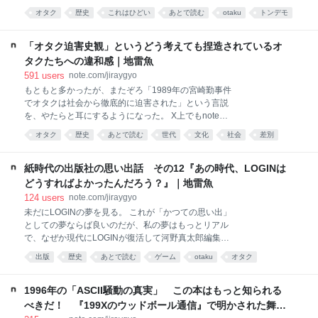
という、戦後ずっと繰り返されてきた構図の、もう一
タク迫害論争」に加わるつもりもないし、「それでも
オタク
歴史
これはひどい
あとで読む
otaku
トンデモ
回分の延長にすぎないという点だ。 そして、それを
オタクは迫害されてきたんだ」「差別されてきたん
「待望」している側の感覚と、実際に皇室が背負わさ
history
だ」と主張する人たちに文句をつけるつもりはない。
れ続けてきたものとの間に、どうにも大きな落差があ
というより、興味がない。 オタクとしてもエヴァガン
「オタク迫害史観」というどう考えても捏造されているオ
るように見える。 そもそも1947年に制定された現行
ダムドラクエジョジョの話ばかりする人たちと、ファ
タクたちへの違和感｜地雷魚
の皇室典範か
ミコンブームに対するセガ派どころか、それよりさら
591
users
note.com/jiraygyo
に忘れ去られているPCゲーム時代からこの方、どこへ
もともと多かったが、またぞろ「1989年の宮崎勤事件
行ってもマイナー側にいて、本も小説も初版どまりの
でオタクは社会から徹底的に迫害された」という言説
物書きが話が合うわけないのである。 つい最近の
を、やたらと耳にするようになった。 X上でもnoteで
2025年だって『Kingdom Come: Deliverance2』が圧
も、同じフレーズが繰り返される。「あの頃、俺たち
倒的に素晴らしいと思っていたのに、国内では全く売
オタク
歴史
あとで読む
世代
文化
社会
差別
は社会に差別されていた」「だから連帯すべきだ」
れてないし、ネットでも話題に鳴らなかったので話し
コンテンツ
ヲタ
サブカル
「フェミや左翼はオタクの敵だ」——という話の枕
合える人もいなかったのだ。 完全に「今のオタクたち
に、必ず「宮崎勤事件」が出てくる構造だ。 しかし、
紙時代の出版社の思い出話 その12『あの時代、LOGINは
どうにも1973年産まれでもともとゲームやアニメやマ
どうすればよかったんだろう？』｜地雷魚
ンガが好きで『ガルフォース』(1986年)ではっきりと
124
users
note.com/jiraygyo
「自分はオタクなんだ」と自覚して以降、そのまま中
未だにLOGINの夢を見る。 これが「かつての思い出」
高生を過ぎ、1992年にはASCIIのLOGINという「オタ
としての夢ならば良いのだが、私の夢はもっとリアル
クというかPCやゲームマニアのメッカ」に入り込んで
で、なぜか現代にLOGINが復活して河野真太郎編集長
から活動を続けているのだが、違和感しかない。 確か
で副編集長に塩崎剛三さんで、新井創士さんや青柳昌
に私が周囲から排除されたり、嫌われていたりしたの
出版
歴史
あとで読む
ゲーム
otaku
オタク
之さんが在籍して、「現在に復活したLOGINが刊行し
は事実だが、それは「オタクだったから」ではなく、
ていて、私はバイトとして時給800円で働いている」
ひたすら当時の私の態度が攻撃的であり、人格的に
という夢である。いつも、「やべえ、遅刻した💦」と
1996年の「ASCII騒動の真実」 この本はもっと知られる
嫌な汗とともに起きるのだが、これが年に数回あっ
べきだ！ 『199Xのウッドボール通信』で明かされた舞台
て、「そのたびに時間系列が経過している」のであ