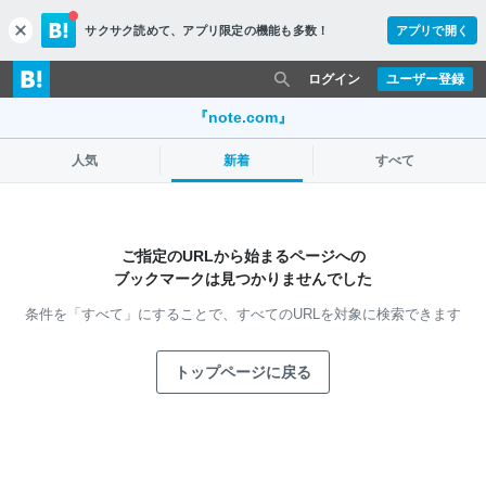
サクサク読めて、
アプリ限定の機能も多数！
アプリで開く
c
l
o
ログイン
ユーザー登録
s
e
『note.com』
人気
新着
すべて
ご指定のURLから始まるページへの
ブックマークは見つかりませんでした
条件を「すべて」にすることで、
すべてのURLを対象に検索できます
トップページに戻る