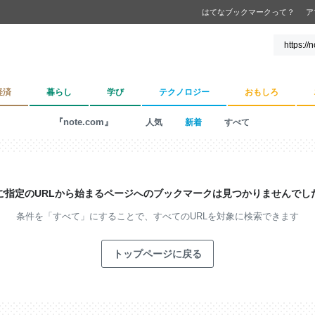
はてなブックマークって？
ア
経済
暮らし
学び
テクノロジー
おもしろ
『note.com』
人気
新着
すべて
ご指定のURLから始まるページへの
ブックマークは見つかりませんでし
条件を「すべて」にすることで、
すべてのURLを対象に検索できます
トップページに戻る