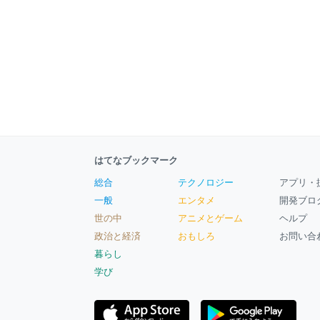
はてなブックマーク
総合
テクノロジー
アプリ・
一般
エンタメ
開発ブロ
世の中
アニメとゲーム
ヘルプ
政治と経済
おもしろ
お問い合
暮らし
学び