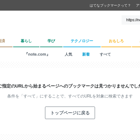
はてなブックマークって？
ア
経済
暮らし
学び
テクノロジー
おもしろ
『note.com』
人気
新着
すべて
ご指定のURLから始まるページへの
ブックマークは見つかりませんでし
条件を「すべて」にすることで、
すべてのURLを対象に検索できます
トップページに戻る