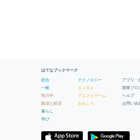
はてなブックマーク
総合
テクノロジー
アプリ・
一般
エンタメ
開発ブロ
世の中
アニメとゲーム
ヘルプ
政治と経済
おもしろ
お問い合
暮らし
学び