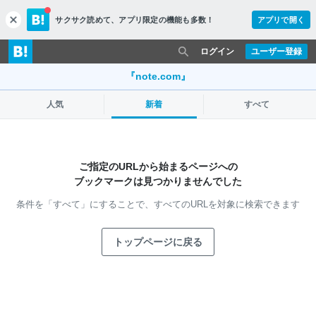
サクサク読めて、
アプリ限定の機能も多数！
アプリで開く
c
l
o
ログイン
ユーザー登録
s
e
『note.com』
人気
新着
すべて
ご指定のURLから始まるページへの
ブックマークは見つかりませんでした
条件を「すべて」にすることで、
すべてのURLを対象に検索できます
トップページに戻る