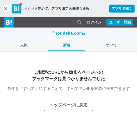
サクサク読めて、
アプリ限定の機能も多数！
アプリで開く
c
l
o
ログイン
ユーザー登録
s
e
『noudeka.com』
人気
新着
すべて
ご指定のURLから始まるページへの
ブックマークは見つかりませんでした
条件を「すべて」にすることで、
すべてのURLを対象に検索できます
トップページに戻る