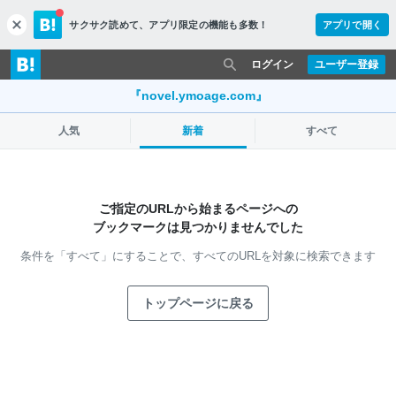
サクサク読めて、
アプリ限定の機能も多数！
アプリで開く
c
l
o
ログイン
ユーザー登録
s
e
『novel.ymoage.com』
人気
新着
すべて
ご指定のURLから始まるページへの
ブックマークは見つかりませんでした
条件を「すべて」にすることで、
すべてのURLを対象に検索できます
トップページに戻る