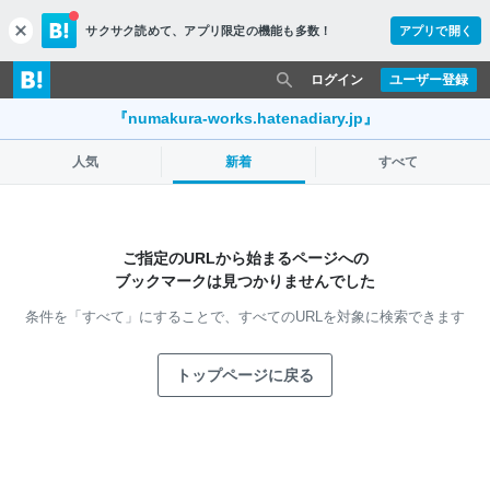
サクサク読めて、
アプリ限定の機能も多数！
アプリで開く
c
l
o
ログイン
ユーザー登録
s
e
『numakura-works.hatenadiary.jp』
人気
新着
すべて
ご指定のURLから始まるページへの
ブックマークは見つかりませんでした
条件を「すべて」にすることで、
すべてのURLを対象に検索できます
トップページに戻る