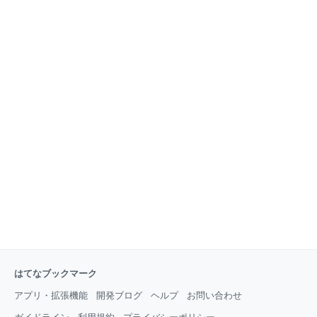
たいと思います。 この記事を読むのにおすすめな人
でしょ？」 など聞かれませんか？ インスタに載ってい
AirPodsを買うかAirPodsProを買うか迷っている人
る、「キラキラ系駐妻」は実際のところ何人くらいい
AirPodsを買うか迷っている家にいることが多い人 ど
るのでしょう？ お料理やお菓子作りを習い、テーブル
うしてAirPods Proを買おうと思ったのか？ AirPodsは
コーディネートも完璧、クロスステッチも綺麗に仕上
必
げ、休みには旅行三昧。NYやLAの景色をバックにレ
ストランでみんなでパチリ。 そんな、キラキラ楽しい
だけの駐妻の人って何人くらいいるのでしょう？ほん
とにいるの？笑 インスタなんて所詮、一部を切り取っ
ただけだと思っています。 インスタの趣旨がそもそも
キラキラしている写真を載せるのだから、趣旨にはあ
っていますけどね。 駐妻だって疲れる。慣れない土地
で必死に生きている。 英語と戦ってる。子供がいれば
子育てだって慣れない土地で、親もすぐ飛んで来れな
いような
はてなブックマーク
アプリ・拡張機能
開発ブログ
ヘルプ
お問い合わせ