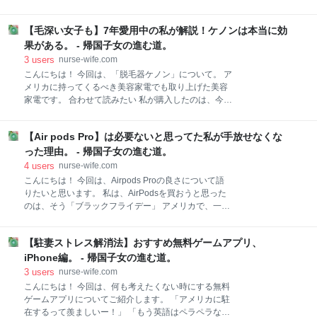
点、欠点 利点 欠点 内見後、気に入れば申込 学校関係
いました。 私は、生花はすぐに枯らしてしまうので、
には事前に電話しておく 電話してよかったこと 法人契
生花以外で基本的にお願いしています。 いくつになっ
約に注意 まとめ 数ヶ月前から希望エリア、希望物件を
【毛深い女子も】7年愛用中の私が解説！ケノンは本当に効
ても、お花を生けてみたいとは思わないのです。。。
イメージしておく 本帰国の時期のことは「なんとな
誰かのおうちに飾っているのを見ると憧れるのです
果がある。 - 帰国子女の進む道。
く」わかると思います。 「いつ頃本帰国か？」わ
が、どうしても管理ができないので。笑 それでは私が
3
users
nurse-wife.com
母や義母にあげたものと私がもらったものをご紹介！
こんにちは！ 今回は、「脱毛器ケノン」について。 ア
思いがけずもらった母の日プレゼントもご紹介。笑 義
メリカに持ってくるべき美容家電でも取り上げた美容
母にあげたもの 義母にあげたものは、ちょっと高級な
家電です。 合わせて読みたい 私が購入したのは、今か
お肉。 自分たちではあまり霜降り肉なんて買わないだ
ら7年前。 悩みに悩んで渡米前に購入しました。「だ
ろうから。笑 高齢になってきて質素な食事の方を好む
って高いんだもん。」 主婦にとってはかなりの出費で
ようになってきたっていうのもあるみたいだけど、お
【Air pods Pro】は必要ないと思ってた私が手放せなくな
すよね。でも元取れてます。もう７年間使ってるの
肉は大好きだったのでたまにはいいかなと思い、こち
で。笑 高い以外に、悩んだのは、「毛深い女子」だっ
った理由。 - 帰国子女の進む道。
らを送りました。 喜んでもらえて何
たというのもあります。 「毛が薄い人ならいいけど、
4
users
nurse-wife.com
毛深い女子には効かないんじゃない？」と思い悩みま
こんにちは！ 今回は、Airpods Proの良さについて語
した。 そんな私が、7年間のレビューをします。 毛深
りたいと思います。 私は、AirPodsを買おうと思った
いことへの悩み シェイバーで剃るとどうなるか 就職し
のは、そう「ブラックフライデー」 アメリカで、一年
てから脱毛エステに大金を突っ込む。 ケノンに出会
で一番お買い得な時期です。11月の4週目の木曜日は
う。 毛深さと現状について。 毛深さ 現状 どのくらい
「サンクスギビングデー」となっているので、その翌
の期間で脱毛できた？または、効果出た？ ケノン使用
【駐妻ストレス解消法】おすすめ無料ゲームアプリ、
日の金曜日から一年で一番お安い時期のセールが始ま
頻度は？ ケノンの照射の強さは？ 顔への効果は？ ケ
ります。 （去年は、コロナ禍で店頭に密集するのを避
iPhone編。 - 帰国子女の進む道。
ノンのマイナス点 ケノンの購入先は？ まとめ
けるために、オンラインセールが例年より早く始まっ
3
users
nurse-wife.com
ていたりするところがありました。） 最初は、
こんにちは！ 今回は、何も考えたくない時にする無料
AirPodsを買おうと思っていたのですが、なぜProにし
ゲームアプリについてご紹介します。 「アメリカに駐
たのか、主婦に必要あるのか、などについてお話しし
在するって羨ましいー！」 「もう英語はペラペラなん