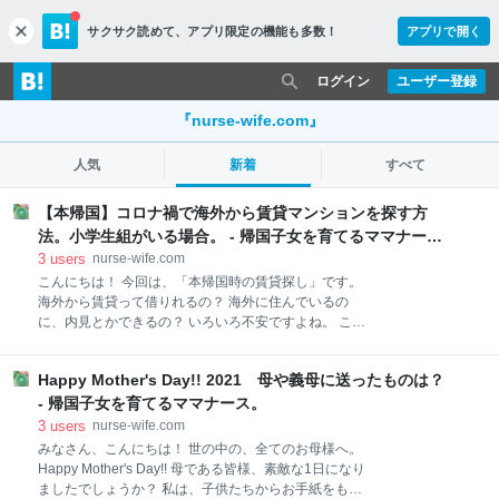
サクサク読めて、
アプリ限定の機能も多数！
アプリで開く
c
l
o
ログイン
ユーザー登録
s
e
『nurse-wife.com』
人気
新着
すべて
【本帰国】コロナ禍で海外から賃貸マンションを探す方
法。小学生組がいる場合。 - 帰国子女を育てるママナー
ス。
3
users
nurse-wife.com
こんにちは！ 今回は、「本帰国時の賃貸探し」です。
海外から賃貸って借りれるの？ 海外に住んでいるの
に、内見とかできるの？ いろいろ不安ですよね。 これ
から数年住むわけですから、気に入ったところに住み
たいですよね。 私は、早く動いてよかった！！という
Happy Mother's Day!! 2021 母や義母に送ったものは？
ことばかりでしたので、その経験をシェアします。 ※
会社経由の法人契約の方ではない、個人契約向けの記
- 帰国子女を育てるママナース。
事となっています。 数ヶ月前から希望エリア、希望物
3
users
nurse-wife.com
件をイメージしておく 不動産屋に連絡してみる なぜそ
みなさん、こんにちは！ 世の中の、全てのお母様へ。
んな早くから不動産屋にコンタクトを取ったのか 【コ
Happy Mother's Day!! 母である皆様、素敵な1日になり
ロナ禍】オンライン内見をする オンライン内見の利
ましたでしょうか？ 私は、子供たちからお手紙をもら