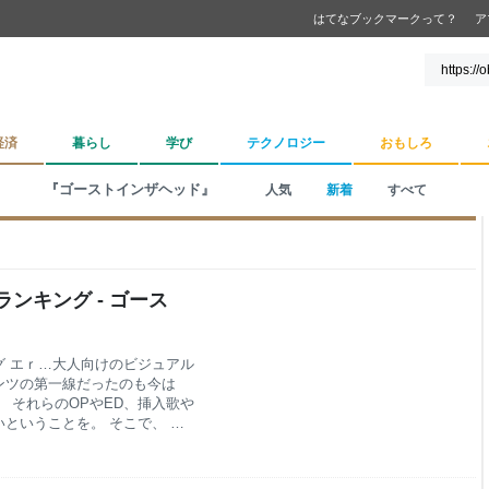
はてなブックマークって？
ア
経済
暮らし
学び
テクノロジー
おもしろ
『ゴーストインザヘッド』
人気
新着
すべて
ンキング - ゴース
 エｒ…大人向けのビジュアル
ンツの第一線だったのも今は
す。 それらのOPやED、挿入歌や
ということを。 そこで、 俺
ことで、あえて令和のいま！
ていきたいと思います。 ※各
、サブスクのリンクを掲載してい