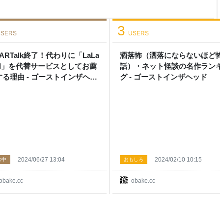
張っておきます。 第1位『ハロ
1位は「佐藤裕美」の『ハローグッバ
『グリーングリーン3 ハローグッバ
3
SERS
USERS
ARTalk終了！代わりに「LaLa
洒落怖（洒落にならないほど
all」を代替サービスとしてお薦
話）・ネット怪談の名作ラン
する理由 - ゴーストインザヘッ
グ - ゴーストインザヘッド
2024/06/27 13:04
2024/02/10 10:15
の中
おもしろ
obake.cc
obake.cc