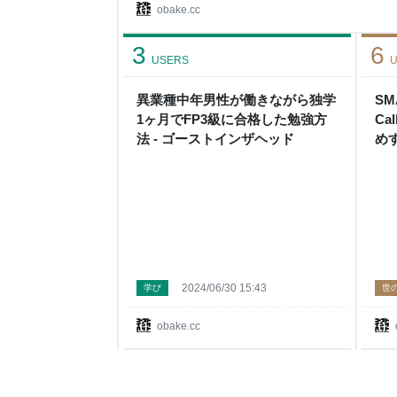
ます。 それすらない場合はAmazonのリンクなど
obake.cc
ーグッバイ』 www.youtube.com いきなり第
イ』。 GROOVER（実質現OVERDRIVE）の
3
6
イ』OPテー
USERS
U
異業種中年男性が働きながら独学
SM
1ヶ月でFP3級に合格した勉強方
C
法 - ゴーストインザヘッド
め
ド
2024/06/30 15:43
学び
世
obake.cc