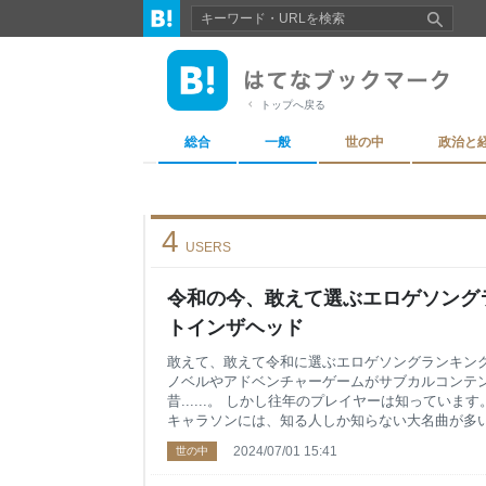
トップへ戻る
総合
一般
世の中
政治と
4
USERS
令和の今、敢えて選ぶエロゲソングラ
トインザヘッド
敢えて、敢えて令和に選ぶエロゲソングランキング
ノベルやアドベンチャーゲームがサブカルコンテ
昔......。 しかし往年のプレイヤーは知っていま
キャラソンには、知る人しか知らない大名曲が多い
の（好きな）歌を聴けえええええ！！！！ という
2024/07/01 15:41
世の中
私が好きなエロゲソングをランキング形式で紹介し
曲について、メーカー公式chのYoutube動画か