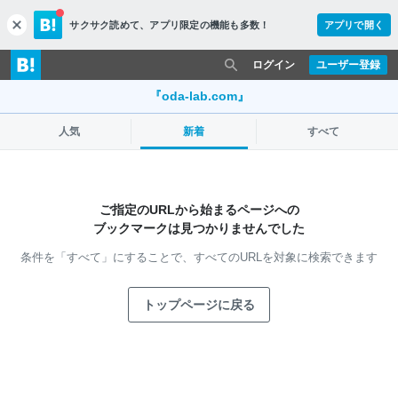
サクサク読めて、
アプリ限定の機能も多数！
アプリで開く
c
l
o
ログイン
ユーザー登録
s
e
『oda-lab.com』
人気
新着
すべて
ご指定のURLから始まるページへの
ブックマークは見つかりませんでした
条件を「すべて」にすることで、
すべてのURLを対象に検索できます
トップページに戻る