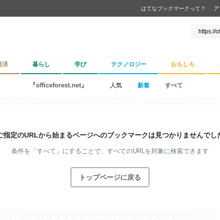
はてなブックマークって？
ア
経済
暮らし
学び
テクノロジー
おもしろ
『officeforest.net』
人気
新着
すべて
ご指定のURLから始まるページへの
ブックマークは見つかりませんでし
条件を「すべて」にすることで、
すべてのURLを対象に検索できます
トップページに戻る