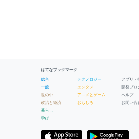
はてなブックマーク
総合
テクノロジー
アプリ・
一般
エンタメ
開発ブロ
世の中
アニメとゲーム
ヘルプ
政治と経済
おもしろ
お問い合
暮らし
学び