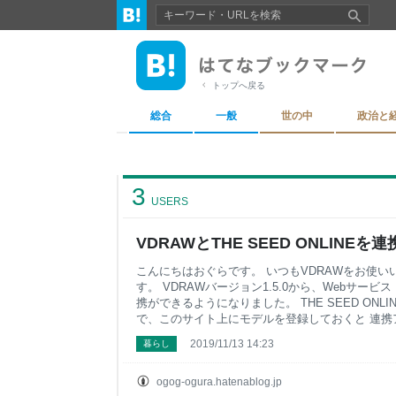
トップへ戻る
総合
一般
世の中
政治と
3
USERS
VDRAWとTHE SEED ONLINEを連
こんにちはおぐらです。 いつもVDRAWをお使
す。 VDRAWバージョン1.5.0から、Webサービス「
携ができるようになりました。 THE SEED ONLI
で、このサイト上にモデルを登録しておくと 連携
うになるというものです。 使うとどんな利点があ
2019/11/13 14:23
暮らし
ローカルファイルからVRMを読み込む手間が省け
ユーザーが公開しているモデルを自分のアイテム
ことができる 背景の3Dモデルを変更できるよう
ogog-ogura.hatenablog.jp