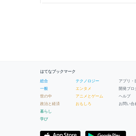
キャスト」で作成したキャラクターを使える カス
ぞ！ THE SEED ONLINEへのモデルアップ
を参照して
はてなブックマーク
総合
テクノロジー
アプリ・
一般
エンタメ
開発ブロ
世の中
アニメとゲーム
ヘルプ
政治と経済
おもしろ
お問い合
暮らし
学び