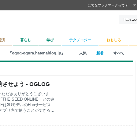
はてなブックマークって？
ア
経済
暮らし
学び
テクノロジー
おもしろ
『ogog-ogura.hatenablog.jp』
人気
新着
すべて
携させよう - OGLOG
いいただきありがとうございま
THE SEED ONLINE」との連
NEは3DモデルのHubサービス
アプリ内で使うことができるよ
るのかというと、こんな感じ。
、モデル変更が楽になる 他の
枠に取り込んで簡単に使用する
になる スマホアプリ「カスタム