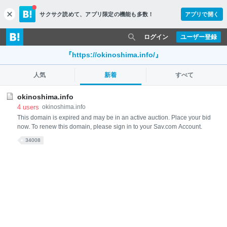
サクサク読めて、
アプリ限定の機能も多数！
アプリで開く
c
l
o
ログイン
ユーザー登録
s
e
『https://okinoshima.info/』
人気
新着
すべて
okinoshima.info
4
users
okinoshima.info
This domain is expired and may be in an active auction. Place your bid
now. To renew this domain, please sign in to your Sav.com Account.
34008