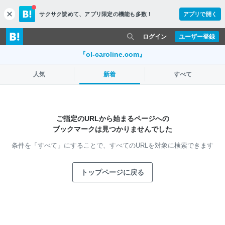
サクサク読めて、
アプリ限定の機能も多数！
アプリで開く
c
l
o
ログイン
ユーザー登録
s
e
『ol-caroline.com』
人気
新着
すべて
ご指定のURLから始まるページへの
ブックマークは見つかりませんでした
条件を「すべて」にすることで、
すべてのURLを対象に検索できます
トップページに戻る