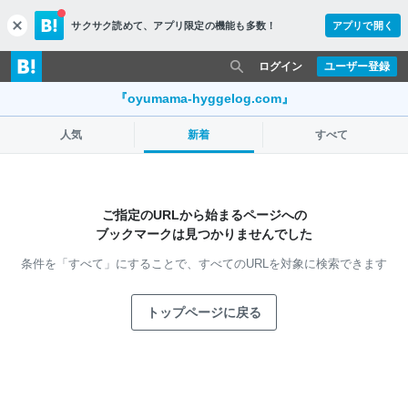
サクサク読めて、
アプリ限定の機能も多数！
アプリで開く
c
l
o
ログイン
ユーザー登録
s
e
『oyumama-hyggelog.com』
人気
新着
すべて
ご指定のURLから始まるページへの
ブックマークは見つかりませんでした
条件を「すべて」にすることで、
すべてのURLを対象に検索できます
トップページに戻る