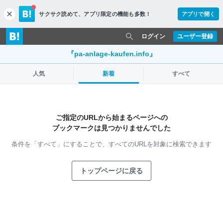
サクサク読めて、
アプリ限定の機能も多数！
アプリで開く
c
l
o
ログイン
ユーザー登録
s
e
『pa-anlage-kaufen.info』
人気
新着
すべて
ご指定のURLから始まるページへの
ブックマークは見つかりませんでした
条件を「すべて」にすることで、
すべてのURLを対象に検索できます
トップページに戻る