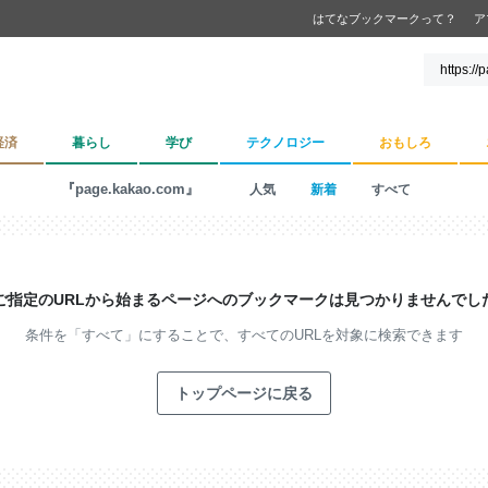
はてなブックマークって？
ア
経済
暮らし
学び
テクノロジー
おもしろ
『page.kakao.com』
人気
新着
すべて
ご指定のURLから始まるページへの
ブックマークは見つかりませんでし
条件を「すべて」にすることで、
すべてのURLを対象に検索できます
トップページに戻る