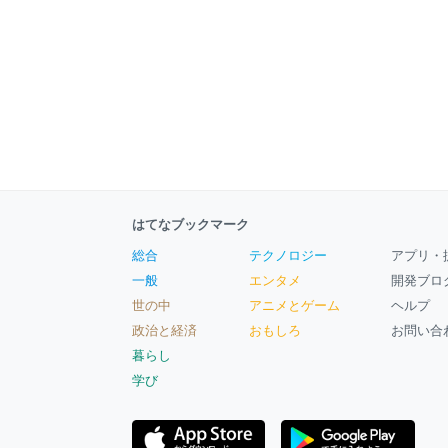
はてなブックマーク
総合
テクノロジー
アプリ・
一般
エンタメ
開発ブロ
世の中
アニメとゲーム
ヘルプ
政治と経済
おもしろ
お問い合
暮らし
学び