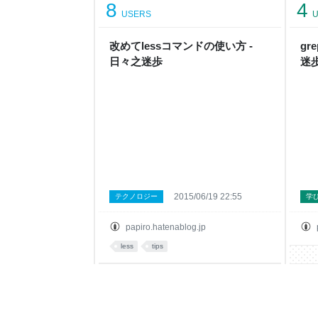
8
4
USERS
U
改めてlessコマンドの使い方 -
gr
日々之迷歩
迷
2015/06/19 22:55
テクノロジー
学
papiro.hatenablog.jp
less
tips