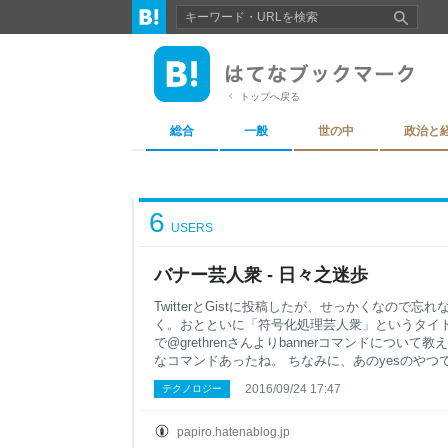
トップへ戻る
総合
一般
世の中
政治と
6
USERS
バナー芸人衆 - 日々之迷歩
TwitterとGistに投稿したが、せっかくなので
く。おとといに「符号化処理芸人衆」というタイ
で@grethrenさんよりbannerコマンドについ
なコマンドあったね。 ちなみに、あのyesのや
字を地道に探したのではなく、作成も #シェル芸 でや
2016/09/24 17:47
テクノロジー
ドというのがあってですね。。 > @papiron pic.twitt
れさん (@grethlen) 2016年9月22日 BSDのban
マンド、MacやFreeBSDなどのBSDなシステ
papiro.hatenablog.jp