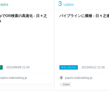
3
SERS
USERS
epでOR検索の高速化 - 日々之
パイプラインに横槍 - 日々之
歩
2015/06/09 21:50
2015/05/12 21:56
び
テクノロジー
papiro.hatenablog.jp
papiro.hatenablog.jp
Linux