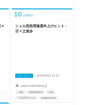
10
USERS
日々
シェル芸処理速度向上のヒント -
日々之迷歩
2015/08/15 22:24
テクノロジー
papiro.hatenablog.jp
awk
performance
mac
プログラミング
programming
あとで読む