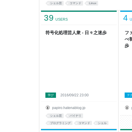
ッチョエエのを出力してくれる。しかし文字が右に
シェル芸
コマンド
Linux
る。こんな感じだ。 -wオ
39
4
USERS
U
符号化処理芸人衆 - 日々之迷歩
フ
べ
歩
2016/09/22 23:00
学び
テ
papiro.hatenablog.jp
シェル芸
バイナリ
プログラミング
コマンド
シェル
あとで読む
neta