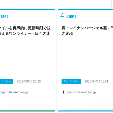
90度回転してて、縦に流れ
4
SERS
USERS
ァイルを再帰的に更新時刻で並
真・マイナンバーシェル芸 - 
替えるワンライナー - 日々之迷
之迷歩
2016/09/05 22:22
2016/04/09 11:01
クノロジー
テクノロジー
papiro.hatenablog.jp
papiro.hatenablog.jp