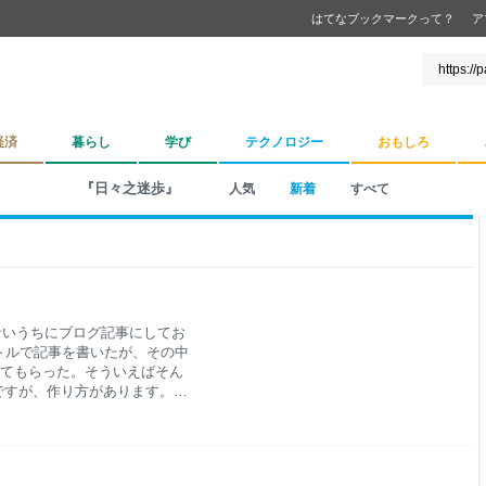
はてなブックマークって？
ア
経済
暮らし
学び
テクノロジー
おもしろ
『日々之迷歩』
人気
新着
すべて
忘れないうちにブログ記事にしてお
トルで記事を書いたが、その中
て教えてもらった。そういえばそん
つですが、作り方があります。文
りました。 bannerコマン
er.com/sWFpUBLVUm— ぐ
nerコマンド ところでこのbannerコ
ムに付属してるものは、なかなかカ